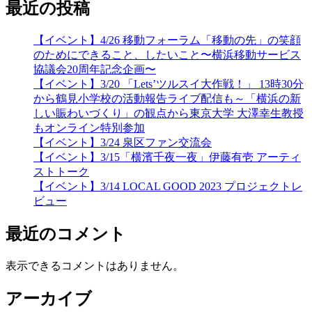
最近の投稿
【イベント】4/26 移動フォーラム「移動の先」の笑顔
のためにできること、したいこと〜横浜移動サービス
協議会20周年記念企画〜
【イベント】3/20 「Lets’ツルスイ大作戦！」 13時30分
から鶴見小学校の活動報告ライブ配信も～「横浜の新
しい賑わいづくり」の観点から東京大学 大澤幸生教授
もオンライン特別参加
【イベント】3/24 泉区ファン交流会
【イベント】3/15「横濱千夜一夜」伊藤有壱 アーティ
ストトーク
【イベント】3/14 LOCAL GOOD 2023 プロジェクトレ
ビュー
最近のコメント
表示できるコメントはありません。
アーカイブ