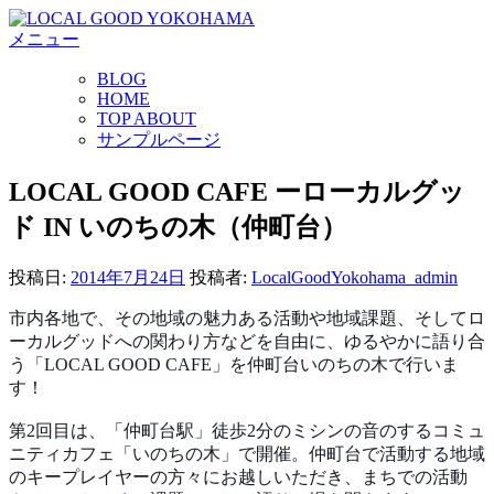
コ
メニュー
ン
テ
BLOG
ン
HOME
ツ
TOP ABOUT
へ
サンプルページ
ス
キ
LOCAL GOOD CAFE ーローカルグッ
ッ
ド IN いのちの木（仲町台）
プ
投稿日:
2014年7月24日
投稿者:
LocalGoodYokohama_admin
市内各地で、その地域の魅力ある活動や地域課題、そして
ロ
ーカルグッドへの関わり方などを自由に、ゆるやかに語
り合
う「LOCAL GOOD CAFE」を仲町台いのちの木で行いま
す！
第2回目は、「仲町台駅」徒歩2分のミシンの音のするコ
ミュ
ニティカフェ「いのちの木」で開催。仲町台で活動す
る地域
のキープレイヤーの方々にお越しいただき、まちで
の活動