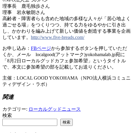
理事長 鹿毛独歩さん
理事 岩永敏朗さん
高齢者・障害者らも含めた地域の多様な人々が「居心地よ
く
過ごせる場」をつくりつつ、持てる力をゆるやかに引き
出
し、かかわりを編み上げて新しい価値を創造する事業を
企画
しています。
http://
www.five-breads.com/
お申し込み：
FBページ
から参加するボタンを押していた
だ
くか、メール localgood(アットマーク)y
okohamalab.jp宛に
「8月2日ローカルグッ
ドカフェ参加希望」というタイトル
で、本文に参加希望の
部を記載してお送りください。
主催：LOCAL GOOD YOKOHAMA（NPO法人横浜コミュニ
ティデザイン
・ラボ）
関連
カテゴリー:
ローカルグッドニュース
検索
検索