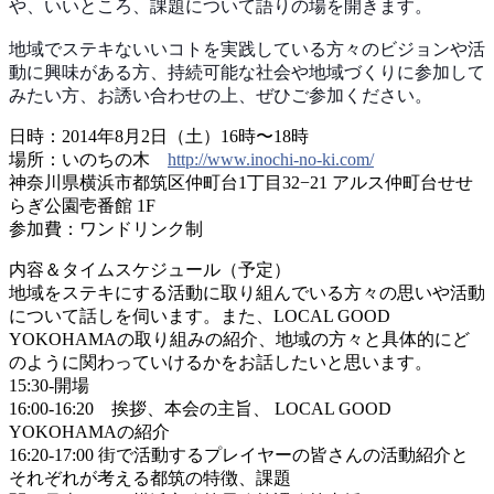
や、いいところ、課題について語りの場を開きます
。
地域でステキないいコトを実践している方々のビジョンや
活
動に興味がある方、持続可能な社会や地域づくりに参加
して
みたい方、お誘い合わせの上、ぜひご参加ください。
日時：2014年8月2日（土）16時〜18時
場所：いのちの木
http://
www.inochi-no-ki.com/
神奈川県横浜市都筑区仲町台1丁目32−21 アルス仲町台せせ
らぎ公園壱番館 1F
参加費：ワンドリンク制
内容＆タイムスケジュール（予定）
地域をステキにする活動に取り組んでいる方々の思いや活
動
について話しを伺います。また、LOCAL GOOD
YOKOHAMAの取り組みの紹介、地域の方々と具体的
にど
のように関わっていけるかをお話したいと思います。
15:30-開場
16:00-16:20 挨拶、本会の主旨、 LOCAL GOOD
YOKOHAMAの紹介
16:20-17:00 街で活動するプレイヤーの皆さんの活動紹介と
それぞれが
考える都筑の特徴、課題