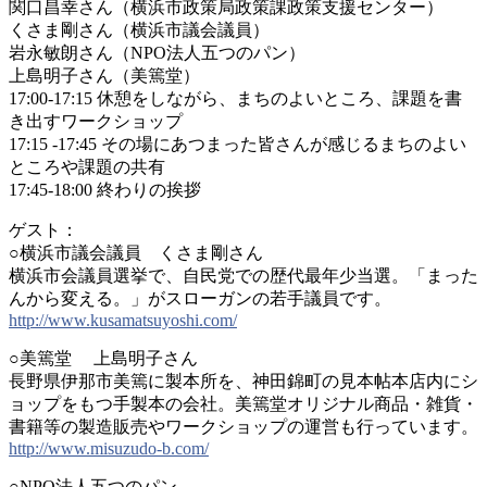
関口昌幸さん（横浜市政策局政策課政策支援センター）
くさま剛さん（横浜市議会議員）
岩永敏朗さん（NPO法人五つのパン）
上島明子さん（美篶堂）
17:00-17:15 休憩をしながら、まちのよいところ、課題を書
き出すワー
クショップ
17:15 -17:45 その場にあつまった皆さんが感じるまちのよい
ところや課
題の共有
17:45-18:00 終わりの挨拶
ゲスト：
○横浜市議会議員 くさま剛さん
横浜市会議員選挙で、自民党での歴代最年少当選。「まっ
た
んから変える。」がスローガンの若手議員です。
http://
www.kusamatsuyoshi.com/
○美篶堂 上島明子さん
長野県伊那市美篶に製本所を、神田錦町の見本帖本店内に
シ
ョップをもつ手製本の会社。美篶堂オリジナル商品・雑
貨・
書籍等の製造販売やワークショップの運営も行ってい
ます。
http://www.misuzudo-b.com/
○NPO法人五つのパン