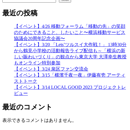
最近の投稿
【イベント】4/26 移動フォーラム「移動の先」の笑顔
のためにできること、したいこと〜横浜移動サービス
協議会20周年記念企画〜
【イベント】3/20 「Lets’ツルスイ大作戦！」 13時30分
から鶴見小学校の活動報告ライブ配信も～「横浜の新
しい賑わいづくり」の観点から東京大学 大澤幸生教授
もオンライン特別参加
【イベント】3/24 泉区ファン交流会
【イベント】3/15「横濱千夜一夜」伊藤有壱 アーティ
ストトーク
【イベント】3/14 LOCAL GOOD 2023 プロジェクトレ
ビュー
最近のコメント
表示できるコメントはありません。