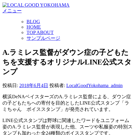
コ
メニュー
ン
テ
BLOG
ン
HOME
ツ
TOP ABOUT
へ
サンプルページ
ス
キ
A.ラミレス監督がダウン症の子どもた
ッ
ちを支援するオリジナルLINE公式スタ
プ
ンプ
投稿日:
2018年6月4日
投稿者:
LocalGoodYokohama_admin
横浜DeNAベイスターズのA.ラミレス監督による、ダウン症
の子どもたちへの寄付を目的としたLINE公式スタンプ「ラ
ミちゃん ボイススタンプ」が発売されています。
LINE公式スタンプは野球に関連したワードをユニフォーム
姿のA.ラミレス監督が表現した他、スーツや私服姿の特別ス
タンプも加わった全24種類のボイススタンプです。