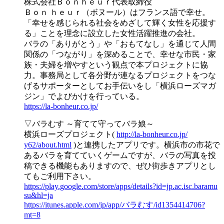
株式会社Ｂｏｎｈｅｕｒ代表取締役
Ｂｏｎ ｈｅｕｒ（ボヌール）はフランス語で幸せ。
「幸せを感じ
られる社会をめざして輝く女性を応援す
る」ことを理念に
設立した女性活躍推進の会社。
バラの「ありがとう」や「おもてなし」を通じて人間
関係
の「つながり」を深めることで、幸せな市民・家
族・夫婦
を増やすという観点で本プロジェクトに協
力。事務局とし
て各分野が連なるプロジェクトをつな
げるサポーターとし
てお手伝いをし「横浜ローズマガ
ジン」でよびかけを行っ
ている。
https://la-bonheur.co.jp/
▽バラむす ～育てて守ってバラ娘～
横浜ローズプロジェクト(
http://la-bonheur.co.jp/
y62/about.html
)と連携したアプリです。横浜市の市花で
あるバラを育て
ていくゲームですが、バラの写真を投
稿できる機能もあり
ますので、ぜひ街歩きアプリとし
てもご利用下さい。
https://play.google.com/
store/apps/
details?id=jp.ac.isc.baramu
su&hl=ja
https://itunes.apple.com/
jp/app/バラむす/
id1354414706?
mt=8