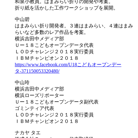
和泉小教員。はまみらい折りの開発や考案。
折り紙を活かした工作ワークショップを展開。
中山碧
はまみらい折り開発者。３連はまみらい、４連はまみ
らい
など多数のレア作品を考案。
横浜吉田中メディア部
Ｕー１８こどもオープンデータ代表
ＬＯＤチャレンジ２０１８実行委員
ＩＢＭチャンピオン２０１８
https://www.facebook.com/
U18こどもオープンデー
タ-3711500533204
80/
中山玲
横浜吉田中メディア部
横浜ローズリポーター
Ｕー１８こどもオープンデータ副代表
ゴミンティア代表
ＬＯＤチャレンジ２０１８実行委員
ＩＢＭチャンピオン２０１８
ナカヤ タエ