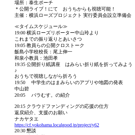
場所：泰生ポーチ
＊公開ライブ！にて おうちからも視聴可能！
主催：横浜ローズプロジェクト 実行委員会設立準備会
≪タイムスケジュール≫
19:00 横浜ローズリポーター中山玲より
これまでの振り返りとあいさつ
19:05 教員らの公開クロストーク
飯島小学校校長：尾上伸一
和泉小教員：池田孝
19:35 公開折り紙講座 はみらい折り紙を折ってみよう
♪
おうちで視聴しながら折ろう
19:50 中学生のはまみらいのアプリや地図の発表
中山碧
20:05 バラむす。の紹介
20:15 クラウドファンディングの応援の仕方
返戻紹介、支援のお願い
ナカヤタエ
https://
cf.yokohama.localgood.jp/
project/y62
20:30 懇談