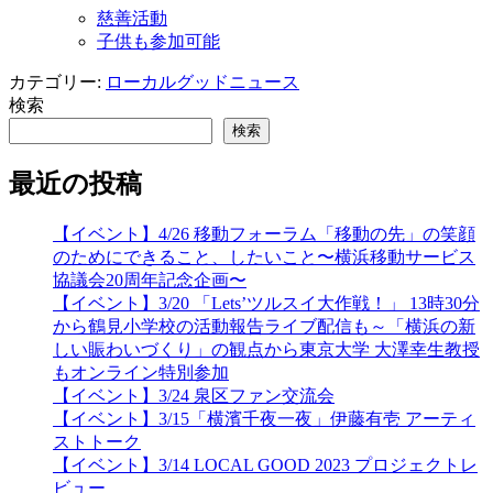
慈善活動
子供も参加可能
カテゴリー:
ローカルグッドニュース
検索
検索
最近の投稿
【イベント】4/26 移動フォーラム「移動の先」の笑顔
のためにできること、したいこと〜横浜移動サービス
協議会20周年記念企画〜
【イベント】3/20 「Lets’ツルスイ大作戦！」 13時30分
から鶴見小学校の活動報告ライブ配信も～「横浜の新
しい賑わいづくり」の観点から東京大学 大澤幸生教授
もオンライン特別参加
【イベント】3/24 泉区ファン交流会
【イベント】3/15「横濱千夜一夜」伊藤有壱 アーティ
ストトーク
【イベント】3/14 LOCAL GOOD 2023 プロジェクトレ
ビュー