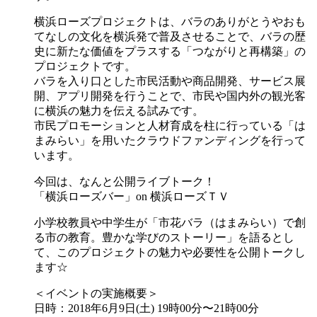
横浜ローズプロジェクトは、バラのありがとうやおも
てな
しの文化を横浜発で普及させることで、バラの歴
史に新た
な価値をプラスする「つながりと再構築」の
プロジェクト
です。
バラを入り口とした市民活動や商品開発、サービス展
開、
アプリ開発を行うことで、市民や国内外の観光客
に横浜の
魅力を伝える試みです。
市民プロモーションと人材育成を柱に行っている「は
まみ
らい」を用いたクラウドファンディングを行って
います。
今回は、なんと公開ライブトーク！
「横浜ローズバー」on 横浜ローズＴＶ
小学校教員や中学生が「市花バラ（はまみらい）で創
る市
の教育。豊かな学びのストーリー」を語るとし
て、このプ
ロジェクトの魅力や必要性を公開トークし
ます☆
＜イベントの実施概要＞
日時：2018年6月9日(土) 19時00分〜21時00分