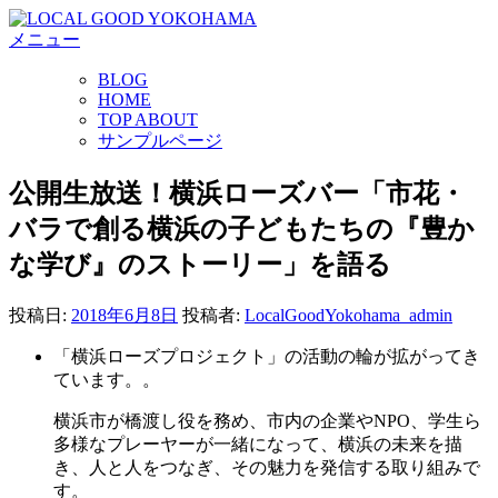
コ
メニュー
ン
テ
BLOG
ン
HOME
ツ
TOP ABOUT
へ
サンプルページ
ス
キ
公開生放送！横浜ローズバー「市花・
ッ
バラで創る横浜の子どもたちの『豊か
プ
な学び』のストーリー」を語る
投稿日:
2018年6月8日
投稿者:
LocalGoodYokohama_admin
「横浜ローズプロジェクト」の活動の輪が拡がってき
てい
ます。。
横浜市が橋渡し役を務め、市内の企業やNPO、学生ら
多
様なプレーヤーが一緒になって、横浜の未来を描
き、人と
人をつなぎ、その魅力を発信する取り組みで
す。