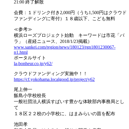
21:00 終了解散
会費：１ドリンク付き2,000円（うち1,500円は
クラウド
ファンディングに寄付）１８歳以下、こども無料
≪参考≫
横浜ローズプロジェクト始動 キーワードは市花「バ
ラ」
（産経ニュース、2018/1/23掲載）
www.sankei.com/region/
news/180123/
rgn1801230067-
n1.html
ポータルサイト
la-bonheur.co.jp/y62/
クラウドファンディング実施中！！
https://
cf.yokohama.localgood.jp/
project/y62
尾上伸一
飯島小学校校長
一般社団法人横浜すぱいす豊かな体験部内事務局とし
て
１８区２２校の小学校に、はまみらいの苗を配布
池田孝