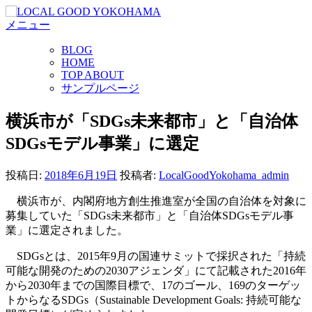
コ
メニュー
ン
テ
BLOG
ン
HOME
ツ
TOP ABOUT
へ
サンプルページ
ス
キ
横浜市が「SDGs未来都市」と「自治体
ッ
SDGsモデル事業」に選定
プ
投稿日:
2018年6月19日
投稿者:
LocalGoodYokohama_admin
横浜市が、内閣府地方創生推進室が全国の自治体を対象に
募集していた「SDGs未来都市」と「自治体SDGsモデル事
業」に選定されました。
SDGsとは、2015年9月の国連サミットで採択された「持続
可能な開発のための2030アジェンダ」にて記載された2016年
から2030年までの国際目標で、17のゴール、169のターゲッ
トからなるSDGs（Sustainable Development Goals: 持続可能な