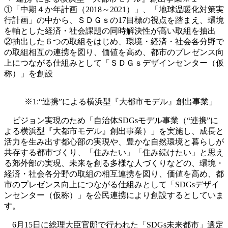
①「中期４か年計画（2018～2021）」、「地球温暖化対策実
行計画」の中から、ＳＤＧｓの17目標の視点を踏まえ、環境
を軸とした経済・社会課題の同時解決性が高い取組を抽出
②抽出した６つの取組をはじめ、環境・経済・社会各分野で
の取組相互の連携を図り、価値を高め、都市のプレゼンス向
上につながる仕組みとして「ＳＤＧｓデザインセンター（仮
称）」を創設
※1:“連携”による横浜型『大都市モデル』創出事業」
ビジョン実現のため「自治体SDGsモデル事業（“連携”に
よる横浜型『大都市モデル』創出事業）」を実施し、成長と
活力を生み出す都心部の実現や、豊かな自然環境と暮らしが
共存する都市づくり、「住みたい」「住み続けたい」と思え
る郊外部の実現、未来を創る多様な人づくりなどの、環境・
経済・社会各分野の取組の相互連携を図り、価値を高め、都
市のプレゼンス向上につながる仕組みとして「SDGsデザイ
ンセンター（仮称）」を公民連携により創設するとしていま
す。
6月15日に総理大臣官邸で行われた「SDGs未来都市」選定