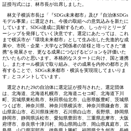
証授与式には、林市長が出席しました。
林文子横浜市長は「『SDGs未来都市』及び『自治体SDGs
モデル事業』に選定され、今後の取組への意気込みを新たに
しています。SDGs達成に貢献するため、しっかりとリーダ
ーシップを発揮していく決意です。選定にあたっては、これ
まで横浜市が『環境未来都市』として生み出した先進的な成
果や、市民・企業・大学など関係者の皆様と培ってきた”連
携”を発展させ、更なる成果につなげるビジョンを評価いた
だいたものと思います。本格的なスタートに向け、国と連携
し、またオール横浜で取り組み、その成果を内外の都市と共
有することで、SDGs未来都市・横浜を実現現してまいりま
す」とコメントしています。
選定された29の自治体に選定証が授与された。選定団体
は、北海道、北海道札幌市、北海道ニセコ町、北海道下川
町、宮城県東松島市、秋田県仙北市、山形県飯豊町、茨城県
つくば市、神奈川県、神奈川県横浜市、神奈川県鎌倉市、富
山県富山市、石川県珠洲市、石川県白山市、長野県、静岡県
静岡市、静岡県浜松市、愛知県豊田市、三重県志摩市、大阪
府堺市、奈良県十津川村、岡山県岡山市、岡山県真庭市、広
島県、山口県宇部市、徳島県上勝町、福岡県北九州市、長崎