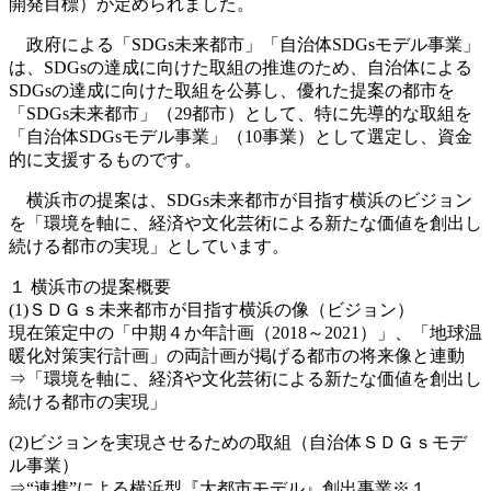
開発目標）が定められました。
政府による「SDGs未来都市」「自治体SDGsモデル事業」
は、SDGsの達成に向けた取組の推進のため、自治体による
SDGsの達成に向けた取組を公募し、優れた提案の都市を
「SDGs未来都市」（29都市）として、特に先導的な取組を
「自治体SDGsモデル事業」（10事業）として選定し、資金
的に支援するものです。
横浜市の提案は、SDGs未来都市が目指す横浜のビジョン
を「環境を軸に、経済や文化芸術による新たな価値を創出し
続ける都市の実現」としています。
１ 横浜市の提案概要
(1)ＳＤＧｓ未来都市が目指す横浜の像（ビジョン）
現在策定中の「中期４か年計画（2018～2021）」、「地球温
暖化対策実行計画」の両計画が掲げる都市の将来像と連動
⇒「環境を軸に、経済や文化芸術による新たな価値を創出し
続ける都市の実現」
(2)ビジョンを実現させるための取組（自治体ＳＤＧｓモデ
ル事業）
⇒“連携”による横浜型『大都市モデル』創出事業※１