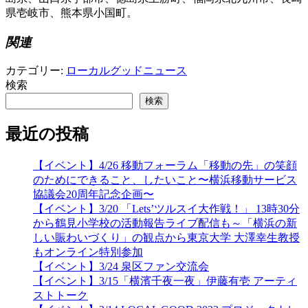
県壱岐市、熊本県小国町。
関連
カテゴリー:
ローカルグッドニュース
検索
検索
最近の投稿
【イベント】4/26 移動フォーラム「移動の先」の笑顔
のためにできること、したいこと〜横浜移動サービス
協議会20周年記念企画〜
【イベント】3/20 「Lets’ツルスイ大作戦！」 13時30分
から鶴見小学校の活動報告ライブ配信も～「横浜の新
しい賑わいづくり」の観点から東京大学 大澤幸生教授
もオンライン特別参加
【イベント】3/24 泉区ファン交流会
【イベント】3/15「横濱千夜一夜」伊藤有壱 アーティ
ストトーク