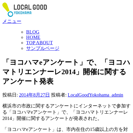
コ
ン
テ
メニュー
ン
ツ
BLOG
へ
HOME
ス
TOP ABOUT
サンプルページ
キ
ッ
「ヨコハマeアンケート」で、「ヨコハ
プ
マトリエンナーレ2014」開催に関する
アンケート発表
投稿日:
2014年8月27日
投稿者:
LocalGoodYokohama_admin
横浜市の市政に関するアンケートにインターネットで参加す
る「ヨコハマeアンケート」で、「ヨコハマトリエンナーレ
2014」開催に関するアンケートが発表された。
「ヨコハマeアンケート」は、
市内在住の15歳以上の方を対