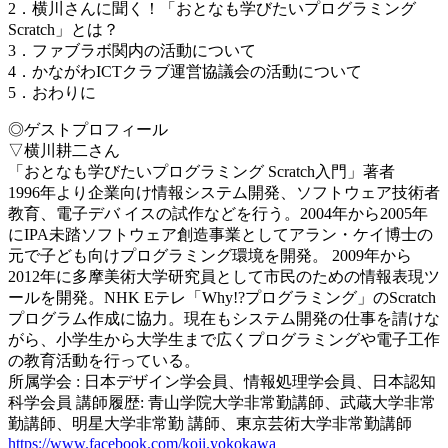
2．横川さんに聞く！「おとなも学びたいプログラミング
Scratch」とは？
3．ファブラボ関内の活動について
4．かながわICTクラブ運営協議会の活動について
5．おわりに
◎ゲストプロフィール
▽横川耕二さん
「おとなも学びたいプログラミング Scratch入門」著者
1996年より企業向け情報システム開発、ソフトウェア技術者
教育、電子デバ イスの試作などを行う。2004年から2005年
にIPA未踏ソフトウェア創造事業としてアラン・ケイ博士の
元で子ども向けプログラミング環境を開発。 2009年から
2012年に多摩美術大学研究員として市民のための情報表現ツ
ールを開発。NHK Eテレ「Why!?プログラミング」のScratch
プログラム作成に協力。現在もシステム開発の仕事を請けな
がら、小学生から大学生まで広くプログラミングや電子工作
の教育活動を行っている。
所属学会 : 日本デザイン学会員、情報処理学会員、日本認知
科学会員 講師履歴: 青山学院大学非常勤講師、武蔵大学非常
勤講師、明星大学非常勤 講師、東京芸術大学非常勤講師
https://www.facebook.com/koji.yokokawa