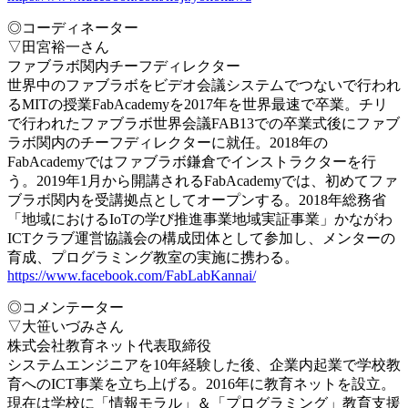
◎コーディネーター
▽田宮裕一さん
ファブラボ関内チーフディレクター
世界中のファブラボをビデオ会議システムでつないで行われ
るMITの授業FabAcademyを2017年を世界最速で卒業。チリ
で行われたファブラボ世界会議FAB13での卒業式後にファブ
ラボ関内のチーフディレクターに就任。2018年の
FabAcademyではファブラボ鎌倉でインストラクターを行
う。2019年1月から開講されるFabAcademyでは、初めてファ
ブラボ関内を受講拠点としてオープンする。2018年総務省
「地域におけるIoTの学び推進事業地域実証事業」かながわ
ICTクラブ運営協議会の構成団体として参加し、メンターの
育成、プログラミング教室の実施に携わる。
https://www.facebook.com/FabLabKannai/
◎コメンテーター
▽大笹いづみさん
株式会社教育ネット代表取締役
システムエンジニアを10年経験した後、企業内起業で学校教
育へのICT事業を立ち上げる。2016年に教育ネットを設立。
現在は学校に「情報モラル」＆「プログラミング」教育支援