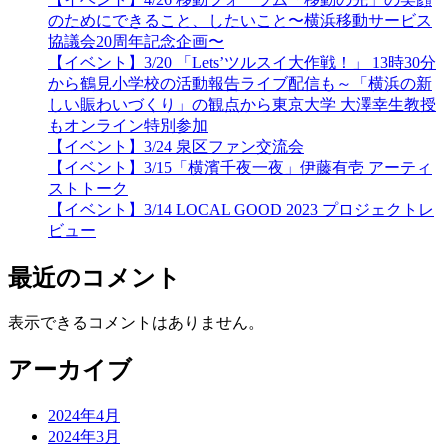
のためにできること、したいこと〜横浜移動サービス
協議会20周年記念企画〜
【イベント】3/20 「Lets’ツルスイ大作戦！」 13時30分
から鶴見小学校の活動報告ライブ配信も～「横浜の新
しい賑わいづくり」の観点から東京大学 大澤幸生教授
もオンライン特別参加
【イベント】3/24 泉区ファン交流会
【イベント】3/15「横濱千夜一夜」伊藤有壱 アーティ
ストトーク
【イベント】3/14 LOCAL GOOD 2023 プロジェクトレ
ビュー
最近のコメント
表示できるコメントはありません。
アーカイブ
2024年4月
2024年3月