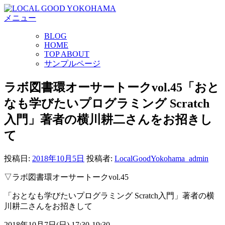
コ
メニュー
ン
テ
BLOG
ン
HOME
ツ
TOP ABOUT
へ
サンプルページ
ス
キ
ラボ図書環オーサートークvol.45「おと
ッ
なも学びたいプログラミング Scratch
プ
入門」著者の横川耕二さんをお招きし
て
投稿日:
2018年10月5日
投稿者:
LocalGoodYokohama_admin
▽ラボ図書環オーサートークvol.45
「おとなも学びたいプログラミング Scratch入門」著者の横
川耕二さんをお招きして
2018年10月7日(日) 17:30-19:30