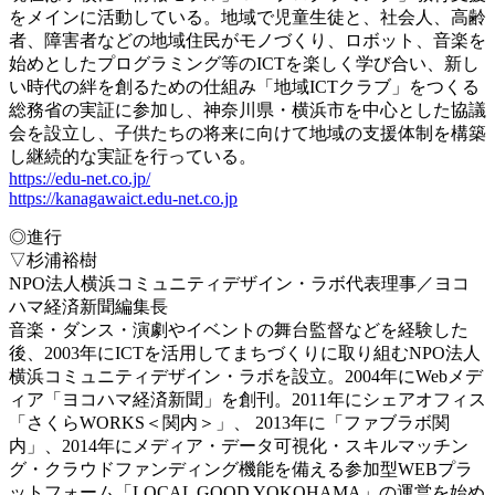
をメインに活動している。地域で児童生徒と、社会人、高齢
者、障害者などの地域住民がモノづくり、ロボット、音楽を
始めとしたプログラミング等のICTを楽しく学び合い、新し
い時代の絆を創るための仕組み「地域ICTクラブ」をつくる
総務省の実証に参加し、神奈川県・横浜市を中心とした協議
会を設立し、子供たちの将来に向けて地域の支援体制を構築
し継続的な実証を行っている。
https://edu-net.co.jp/
https://kanagawaict.edu-net.co.jp
◎進行
▽杉浦裕樹
NPO法人横浜コミュニティデザイン・ラボ代表理事／ヨコ
ハマ経済新聞編集長
音楽・ダンス・演劇やイベントの舞台監督などを経験した
後、2003年にICTを活用してまちづくりに取り組むNPO法人
横浜コミュニティデザイン・ラボを設立。2004年にWebメデ
ィア「ヨコハマ経済新聞」を創刊。2011年にシェアオフィス
「さくらWORKS＜関内＞」、 2013年に「ファブラボ関
内」、2014年にメディア・データ可視化・スキルマッチン
グ・クラウドファンディング機能を備える参加型WEBプラ
ットフォーム「LOCAL GOOD YOKOHAMA」の運営を始め