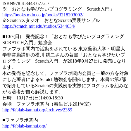
ISBN978-4-8443-6772-7
※「おとなも学びたいプログラミング Scratch入門」
https://books.mdn.co.jp/books/3218203002/
※Scratchスタジオ – おとなScratch実践サンプル
https://scratch.mit.edu/studios/5344634/
■10/7(日) 発売記念！「おとなも学びたいプログラミング
SCRATCH入門」勉強会
ファブラボ関内で活動をされている 東京藝術大学・明星大
学非常勤講師の横川 耕二さんの著書「おとなも学びたいプ
ログラミング Scratch入門」が2018年9月27日に発売になり
ます。
本の発売を記念して、ファブラボ関内会員と一般の方を対象
にした著者によるScratch勉強会を開催します。本書の第2部
で紹介しているScratchの実践例を実際にプログラムを組みな
がら著者が自ら解説します。
日時：10月7日(日)14:00-15:30
会場：ファブラボ関内（泰生ビル201号室）
http://fablab-kannai.org/archives/2359
■ファブラボ関内
http://fablab-kannai.org/