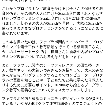
これからプログラミング教育を受けるお子さんの保護者や教
育関係者、その他の大人に向けたScratch入門書「おとなも学
びたいプログラミング Scratch入門」が9月27日(木)に発売さ
れました。初心者の大人がScratchを理解し、実際にScratchを
使ってさまざまなプログラミングをできるようになるために
書かれています。
この本を書いたのは、ファブラボ関内のメンバーで、プログ
ラミングや電子工作の教育活動を行っている横川耕二さん。
今回のオーサートークでは、横川さんに新著の内容やプログ
ラミング教育についてのお考えなどを伺います。
また、ファブラボ関内のチーフディレクターの田宮裕一さ
ん、教育ネットの大笹いづみさんをお招きして、大人のみな
さんが自らプログラミングすることでコンピュータープログ
ラムの基礎を知ることや、子どもたちと共に学んだり教えた
りするために必要なポイント、2020年から始まるプログラミ
ング教育の意義などについてディスカッションします。
ファブラボ関内と横浜コミュニティデザイン・ラボが参画し
ている「かながわICTクラブ運営協議会」のプロジェクトの