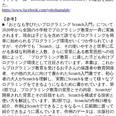
た。
https://www.facebook.com/yokohamalab/
【参考】
■『おとなも学びたいプログラミング Scratch入門』について
2020年から全国の小学校でプログラミング教育が一斉に実施
されます。現在は子どもを含めて誰でもプログラミングを簡
単に始められるプログラミング環境がいくつか作られていま
すが、その中でも「Scratch」は、その使いやすさと世界に広
がる多様な利用者と人数、さらに背景にある教育思想への信
頼によって、「プログラミング教育」に適した子ども向けプ
ログラミング環境として注目されています。本書は、これか
らプログラミング教育を受けるお子さんの保護者や教育関係
者、その他の大人に向けて書かれたScratch入門書です。初心
者の大人がScratchを理解し、実際にScratchを使って様々なプ
ログラミングをできるようになるために書かれています。第
1部では、プログラミング教育の背景とその内容、Scratchが
開発された背景とその目指すもの、Scratchを構成する技術と
使い方を解説しています。第2部では、Scratchの作例21種を
紹介。作例はScratchでできることをなるべく広範囲に渡って
紹介できるように選んでいます。作例のデータは、出版社の