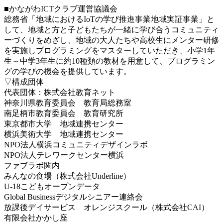
■かながわICTクラブ運営協議会
総務省「地域におけるIoTの学び推進事業地域実証事業」と
して、地域と方と子どもたちが一緒に学び合うコミュニティ
ーづくりをめざし、地域の大人たちや高校生にメンター研修
を実施しプログラミングをマスターしていただき、小学1年
生～中学3年生に約10種類の教材を用意して、プログラミン
グの学びの機会を提供しています。
▽構成団体
代表団体：株式会社教育ネット
神奈川県教育委員会 教育局総務室
南足柄市教育委員会 教育研究所
東京都市大学 地域連携センター
横浜美術大学 地域連携センター
NPO法人横浜コミュニティデザインラボ
NPO法人テレワークセンター横浜
ファブラボ関内
みんなの食場（株式会社Underline）
U-18こどもオープンデータ
Global Businessデジタルシニアー連絡会
放課後デイサービス オレンジスクール（株式会社CAI）
有限会社かかし座