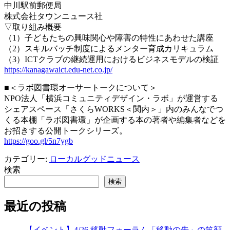
中川駅前郵便局
株式会社タウンニュース社
▽取り組み概要
（1）子どもたちの興味関心や障害の特性にあわせた講座
（2）スキルバッチ制度によるメンター育成カリキュラム
（3）ICTクラブの継続運用におけるビジネスモデルの検証
https://kanagawaict.edu-net.co.jp/
■＜ラボ図書環オーサートークについて＞
NPO法人「横浜コミュニティデザイン・ラボ」が運営する
シェアスペース「さくらWORKS＜関内＞」内のみんなでつ
くる本棚「ラボ図書環」が企画する本の著者や編集者などを
お招きする公開トークシリーズ。
https://goo.gl/5n7ygb
カテゴリー:
ローカルグッドニュース
検索
検索
最近の投稿
【イベント】4/26 移動フォーラム「移動の先」の笑顔