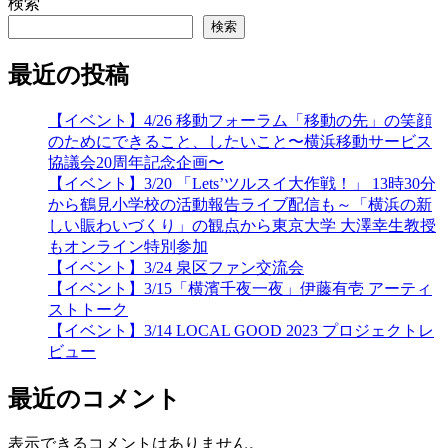
検索
検索
最近の投稿
【イベント】4/26 移動フォーラム「移動の先」の笑顔
のためにできること、したいこと〜横浜移動サービス
協議会20周年記念企画〜
【イベント】3/20 「Lets’ツルスイ大作戦！」 13時30分
から鶴見小学校の活動報告ライブ配信も～「横浜の新
しい賑わいづくり」の観点から東京大学 大澤幸生教授
もオンライン特別参加
【イベント】3/24 泉区ファン交流会
【イベント】3/15「横濱千夜一夜」伊藤有壱 アーティ
ストトーク
【イベント】3/14 LOCAL GOOD 2023 プロジェクトレ
ビュー
最近のコメント
表示できるコメントはありません。