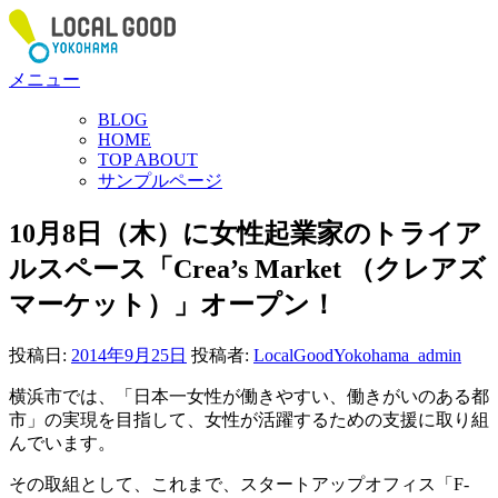
コ
ン
テ
メニュー
ン
ツ
BLOG
へ
HOME
ス
TOP ABOUT
サンプルページ
キ
ッ
10月8日（木）に女性起業家のトライア
プ
ルスペース「Crea’s Market （クレアズ
マーケット）」オープン！
投稿日:
2014年9月25日
投稿者:
LocalGoodYokohama_admin
横浜市では、「日本一女性が働きやすい、働きがいのある都
市」の実現を目指して、女性が活躍するための支援に取り組
んでいます。
その取組として、これまで、スタートアップオフィス「F-