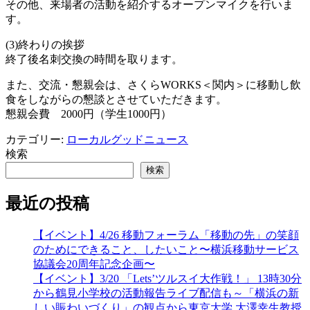
その他、来場者の活動を紹介するオープンマイクを行いま
す。
(3)終わりの挨拶
終了後名刺交換の時間を取ります。
また、交流・懇親会は、さくらWORKS＜関内＞に移動
し飲
食をしながらの懇談とさせていただきます。
懇親会費 2000円（学生1000円）
カテゴリー:
ローカルグッドニュース
検索
検索
最近の投稿
【イベント】4/26 移動フォーラム「移動の先」の笑顔
のためにできること、したいこと〜横浜移動サービス
協議会20周年記念企画〜
【イベント】3/20 「Lets’ツルスイ大作戦！」 13時30分
から鶴見小学校の活動報告ライブ配信も～「横浜の新
しい賑わいづくり」の観点から東京大学 大澤幸生教授