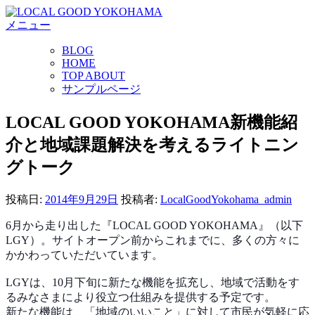
コ
メニュー
ン
テ
BLOG
ン
HOME
ツ
TOP ABOUT
へ
サンプルページ
ス
キ
LOCAL GOOD YOKOHAMA新機能紹
ッ
介と地域課題解決を考えるライトニン
プ
グトーク
投稿日:
2014年9月29日
投稿者:
LocalGoodYokohama_admin
6月から走り出した『LOCAL GOOD YOKOHAMA』（以下
LGY）。サイトオープン前か
らこれまでに、多くの方々に
かかわっていただいています
。
LGYは、10月下旬に新たな機能を拡充し、地域で活動
をす
るみなさまにより役立つ仕組みを提供する予定です。
新たな機能は、「地域のいいこと」に対して市民が気軽に
応