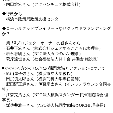
・内田篤宏さん（アクセンチュア株式会社）
◆行政から
・横浜市政策局政策支援センター
◆ローカルグッドプレイヤー〜なぜクラウドファンディン
グ
か？
ー第1弾プロジェクトオーナーの皆さんから
・石井正宏さん（株式会社シェアするこころ代表理事）
・
岩永敏朗
さん（NPO法人五つのパン理事）
・萩原達也さん（社会福祉法人開く会 共働舎 施設長）
■かかわる方のそれぞれの課題意識とアクションについて
・影山摩子弥さん（横浜市立大学教授）
・田尻慎太郎さん（横浜商科大学専任講師）
・肥田野正輝さん／伊藤宗太さん（インフォラウンジ合同
会
社）
・江森克治さん（NPO法人横浜スタンダード推進協議会
理
事長）
・坂佐井雅一さん（NPO法人協同労働協会OICHI 理事長）