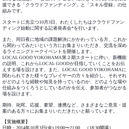
援できる「クラウドファンディング」と「スキル登録」
の仕
組みです。
スタートに先立つ10月3日、わたくしたちはクラウドフ
ァン
ディング始動に関する記者発表会*を行います。
また、同日夜に地域の課題解決にかかわっている方、これ
か
ら関わってみたいという方にお集まりいただき、交流を
深め
るライニングトークイベントを開催します。
LOCAL GOOD YOKOHAMA第２期スタートに伴い、新機能
の説明、
これからLOCAL GOODが目指していくことをお伝
えする場を設けます。
また、LOCAL GOOD YOKOHAMAに
関わられてきた様々なプレイヤーの方
々を紹介し、それぞれ
がどのような経験や知見を持ってい
るのか、どのような場や
仕組みをつくろうとしているのか
を伝え、参加者がつながる
場を設けます。
期待、叱咤、応援、要望、連携など、さまざまなご意見・
提
案のある方々にお集まりいただきたいと願っています。
【実施概要】
日時：2014年10月3日(金) 19:00〜21:00 （18:30開場）