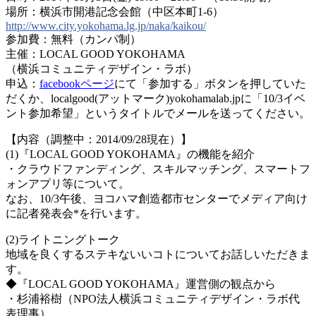
場所：横浜市開港記念会館（中区本町1-6）
http://
www.city.yokohama.lg.jp/
naka/kaikou/
参加費：無料（カンパ制）
主催：LOCAL GOOD YOKOHAMA
（横浜コミュニティデザイン・ラボ）
申込：
facebookページ
にて「参加する」ボタンを押していた
だく
か、localgood(アットマーク)yokoham
alab.jpに「10/
3イベ
ント参加希望」というタイトルでメールを送ってくだ
さい。
【内容（調整中：2014/09/28現在）】
(1)『LOCAL GOOD YOKOHAMA』の機能を紹介
・クラウドファンディング、スキルマッチング、スマート
フ
ォンアプリ等について。
なお、10/
3午後、ヨコハマ創造都市センターでメディア向け
に記者発
表会*を行います。
(2)ライトニングトーク
地域を良くするステキないいコトについてお話しいただき
ま
す。
◆『LOCAL GOOD YOKOHAMA』運営側の観点から
・杉浦裕樹（NPO法人横浜コミュニティデザイン・ラボ
代
表理事）