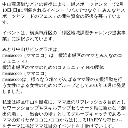
中山商店街などとの連携により、緑スポーツセンターで2月
10日(日)に開催されるイベント「パスでつなぐ！ みんなとス
ポーツとフードのフェス」の開催資金の応援を募っていま
す。
イベントは、横浜市緑区の「緑区地域課題チャレンジ提案事
業」に採択されています。
みどり中山リビングラボは、
mamacoco（ママココ）は 横浜市緑区のママとみんなのコ
ミュニティ♪
横浜市緑区のママのためのコミュニティ NPO団体
mamacoco（ママココ）
mamacocoは、様々な立場でがんばるママ達の支援活動を行
う女性による女性のためのグループとして2016年10月に発足
しました。
私達は緑区中山を拠点に、ママ達のリフレッシュを目的とし
たワークショップやスキルアップセミナーを軸に新たな「創
出の場」、「出会いの場」としてグループキャッチである～
ママの知りたがココに♪ココからはじまるHAPPYな毎日♪～
をテーマに掲げママ注目のイベントを手掛けています。