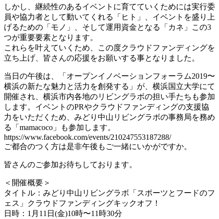
しかし、継続性のあるイベントに育てていくためには実行委
員や協力者として動いてくれる「ヒト」、イベントを盛り上
げるための「モノ」、そして運用資金となる「カネ」この3
つが重要要素となります。
これらを叶えていくため、この度クラウドファンディングを
立ち上げ、皆さんの応援をお願いする事となりました。
当日の午後は、「オープンイノベーションフォーラム2019〜
横浜の新たな魅力と活力を創発する」が、横浜国立大学にて
開催され、横浜市内各地のリビングラボの担い手たちも参加
します。イベントのPRやクラウドファンディングの支援協
力をいただくため、みどり中山リビングラボの事務局を務め
る「mamacoco」も参加します。
https://www.facebook.com/events/210247553187288/
ご都合のつく方は是非午後もご一緒にいかがですか。
皆さんのご参加お待ちしております。
＜開催概要＞
タイトル：みどり中山リビングラボ「スポーツとフードのフ
ェス」クラウドファンディングキックオフ！
日時：1月11日(金)10時〜11時30分