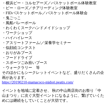
・横浜ビー・コルセアーズ／バスケットボール体験教室
・ビー・ローズ／チアリーディング体験教室
・FIDバスケットボール／バスケットボール体験会
・鬼ごっこ
・風船バレーボール
・わくわくスークハンドメイドショップ
・ワークショップ
・ハイハイレース
・アスリートファーム/／栄養学セミナー
・似顔絵コンテスト
・おりがみブース
・フードドライブ
・スポーツごみ拾いブース
・ウォークラリー 等
そのほかにもシークレットイベントなど、盛りだくさんの企
画があります。
https://20190210-mamacoco-midori.peatix.com/
イベントを地域に定着させ、 秋の中山商店街のお祭り「中
山まつり」に次ぐ大型イベントになるように、繋げていくた
めには継続をしていくことが大切です。