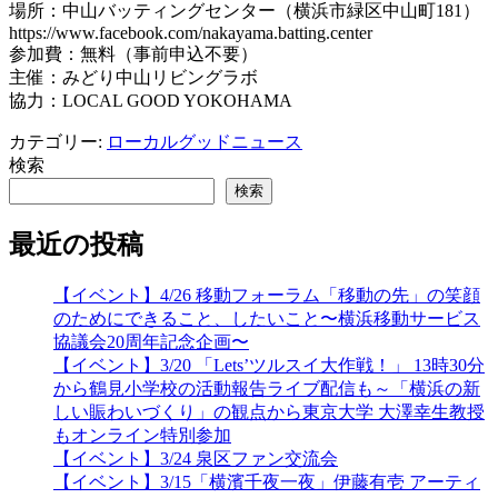
場所：中山バッティングセンター（横浜市緑区中山町181）
https://www.facebook.com/nakayama.batting.center
参加費：無料（事前申込不要）
主催：みどり中山リビングラボ
協力：LOCAL GOOD YOKOHAMA
カテゴリー:
ローカルグッドニュース
検索
検索
最近の投稿
【イベント】4/26 移動フォーラム「移動の先」の笑顔
のためにできること、したいこと〜横浜移動サービス
協議会20周年記念企画〜
【イベント】3/20 「Lets’ツルスイ大作戦！」 13時30分
から鶴見小学校の活動報告ライブ配信も～「横浜の新
しい賑わいづくり」の観点から東京大学 大澤幸生教授
もオンライン特別参加
【イベント】3/24 泉区ファン交流会
【イベント】3/15「横濱千夜一夜」伊藤有壱 アーティ