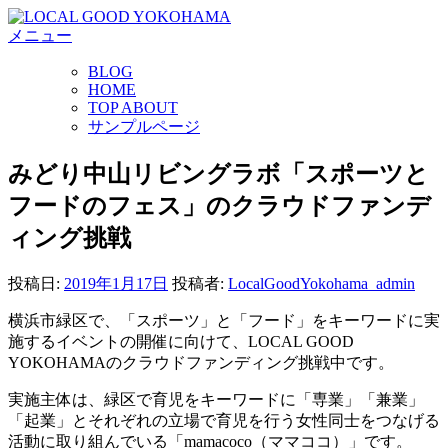
コ
メニュー
ン
テ
BLOG
ン
HOME
ツ
TOP ABOUT
へ
サンプルページ
ス
キ
みどり中山リビングラボ「スポーツと
ッ
フードのフェス」のクラウドファンデ
プ
ィング挑戦
投稿日:
2019年1月17日
投稿者:
LocalGoodYokohama_admin
横浜市緑区で、「スポーツ」と「フード」をキーワードに実
施するイベントの開催に向けて、LOCAL GOOD
YOKOHAMAのクラウドファンディング挑戦中です。
実施主体は、緑区で育児をキーワードに「専業」「兼業」
「起業」とそれぞれの立場で育児を行う女性同士をつなげる
活動に取り組んでいる「mamacoco（ママココ）」です。