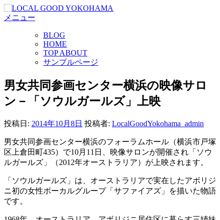
コ
メニュー
ン
テ
BLOG
ン
HOME
ツ
TOP ABOUT
へ
サンプルページ
ス
キ
男女共同参画センター横浜の映像サロ
ッ
ン－「ソウルガールズ」上映
プ
投稿日:
2014年10月8日
投稿者:
LocalGoodYokohama_admin
男女共同参画センター横浜のフォーラムホール（横浜市戸塚
区上倉田町435）で10月11日、映像サロンが開催され「ソウ
ルガールズ」（2012年オーストラリア）が上映されます。
「ソウルガールズ」は、オーストラリアで実在したアボリジ
ニ初の女性ボーカルグループ「サファイアズ」を描いた物語
です。
1968年、オーストラリア。アボリジニ居住区に暮らす三姉妹