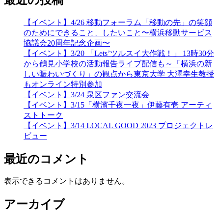
【イベント】4/26 移動フォーラム「移動の先」の笑顔
のためにできること、したいこと〜横浜移動サービス
協議会20周年記念企画〜
【イベント】3/20 「Lets’ツルスイ大作戦！」 13時30分
から鶴見小学校の活動報告ライブ配信も～「横浜の新
しい賑わいづくり」の観点から東京大学 大澤幸生教授
もオンライン特別参加
【イベント】3/24 泉区ファン交流会
【イベント】3/15「横濱千夜一夜」伊藤有壱 アーティ
ストトーク
【イベント】3/14 LOCAL GOOD 2023 プロジェクトレ
ビュー
最近のコメント
表示できるコメントはありません。
アーカイブ