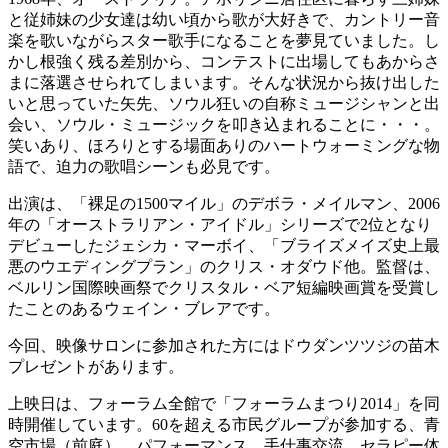
と従姉妹の少女達は幼い頃から歌が大好きで、カントリー音
楽を歌いながらスター歌手になることを夢見ていました。し
かし根強く残る差別から、コンテストに出場してもあからさ
まに落選させられてしまいます。そんな状況から抜け出した
いと思っていた矢先、ソウル狂いの自称ミュージシャンと出
会い、ソウル・ミュージックを叩き込まれることに・・・。
笑いあり、ほろりとする場面ありのハートウォーミングな物
語で、迫力の歌唱シーンも必見です。
出演は、「裸足の1500マイル」のデボラ・メイルマン、2006
年の「オーストラリアン・アイドル」シリーズで2位となり
デビューしたジェシカ・マーボイ、「ブライズメイズ史上最
悪のウエディングプラン」のクリス・オダウド他。監督は、
ベルリン国際映画祭でクリスタル・ベア短編映画賞を受賞し
たことのあるウェイン・ブレアです。
今回、映像サロンに参加された方にはドウダンツツジの苗木
プレゼントがあります。
上映日は、フォーラム全館で「フォーラムまつり2014」を同
時開催しています。60を超える市民グループが参加する、青
空市場（前庭）、パフォーマンス、手仕事交流、セラピー体