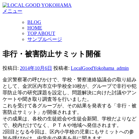
コ
メニュー
ン
テ
BLOG
ン
HOME
ツ
TOP ABOUT
へ
サンプルページ
ス
キ
非行・被害防止サミット開催
ッ
プ
投稿日:
2014年10月6日
投稿者:
LocalGoodYokohama_admin
金沢警察署の呼びかけで、学校・警察連絡協議会の取り組み
として、金沢区内市立中学校全10校が、グループで非行や犯
罪防止等の研究課題を設定し、問題解決に向けた討議やアン
ケートや聞き取り調査等を行いました。
これを受けて各グループが、その結果を発表する「非行・被
害防止サミット」が開催されます。
その成果は、各校の生徒総会や生徒会新聞、学校だよりなど
で、校内だけでなく、ＰＴＡや地域へ発信されます。
2回目となる今回は、区内小学校の児童にもサミットへの参
加を呼びかけ、中学生の発表を共に聞きます。