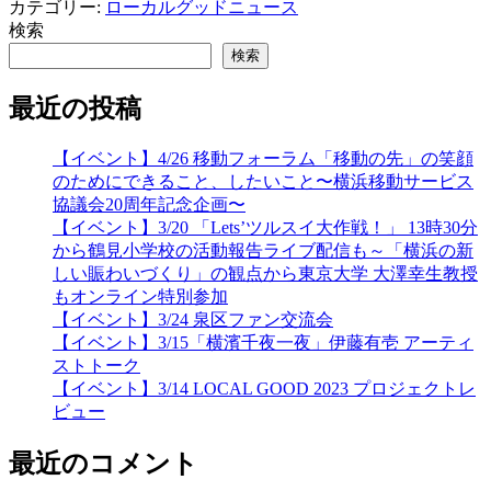
カテゴリー:
ローカルグッドニュース
検索
検索
最近の投稿
【イベント】4/26 移動フォーラム「移動の先」の笑顔
のためにできること、したいこと〜横浜移動サービス
協議会20周年記念企画〜
【イベント】3/20 「Lets’ツルスイ大作戦！」 13時30分
から鶴見小学校の活動報告ライブ配信も～「横浜の新
しい賑わいづくり」の観点から東京大学 大澤幸生教授
もオンライン特別参加
【イベント】3/24 泉区ファン交流会
【イベント】3/15「横濱千夜一夜」伊藤有壱 アーティ
ストトーク
【イベント】3/14 LOCAL GOOD 2023 プロジェクトレ
ビュー
最近のコメント