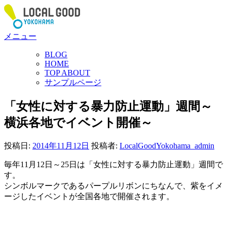
コ
ン
テ
メニュー
ン
ツ
BLOG
へ
HOME
ス
TOP ABOUT
サンプルページ
キ
ッ
「女性に対する暴力防止運動」週間～
プ
横浜各地でイベント開催～
投稿日:
2014年11月12日
投稿者:
LocalGoodYokohama_admin
毎年11月12日～25日は「女性に対する暴力防止運動」週間で
す。
シンボルマークであるパープルリボンにちなんで、紫をイメ
ージしたイベントが全国各地で開催されます。