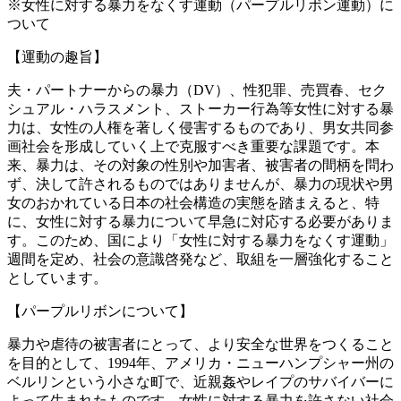
※女性に対する暴力をなくす運動（パープルリボン運動）に
ついて
【運動の趣旨】
夫・パートナーからの暴力（DV）、性犯罪、売買春、セク
シュアル・ハラスメント、ストーカー行為等女性に対する暴
力は、女性の人権を著しく侵害するものであり、男女共同参
画社会を形成していく上で克服すべき重要な課題です。本
来、暴力は、その対象の性別や加害者、被害者の間柄を問わ
ず、決して許されるものではありませんが、暴力の現状や男
女のおかれている日本の社会構造の実態を踏まえると、特
に、女性に対する暴力について早急に対応する必要がありま
す。このため、国により「女性に対する暴力をなくす運動」
週間を定め、社会の意識啓発など、取組を一層強化すること
としています。
【パープルリボンについて】
暴力や虐待の被害者にとって、より安全な世界をつくること
を目的として、1994年、アメリカ・ニューハンプシャー州の
ベルリンという小さな町で、近親姦やレイプのサバイバーに
よって生まれたものです。女性に対する暴力を許さない社会