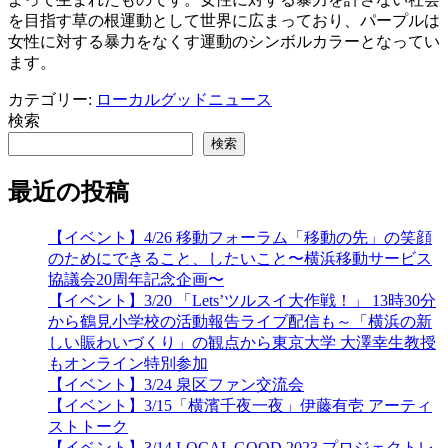
を目指す草の根運動として世界に広まっており、パープルは
女性に対する暴力をなくす運動のシンボルカラーとなってい
ます。
カテゴリー:
ローカルグッドニュース
検索
検索
最近の投稿
【イベント】4/26 移動フォーラム「移動の先」の笑顔
のためにできること、したいこと〜横浜移動サービス
協議会20周年記念企画〜
【イベント】3/20 「Lets’ツルスイ大作戦！」 13時30分
から鶴見小学校の活動報告ライブ配信も～「横浜の新
しい賑わいづくり」の観点から東京大学 大澤幸生教授
もオンライン特別参加
【イベント】3/24 泉区ファン交流会
【イベント】3/15「横濱千夜一夜」伊藤有壱 アーティ
ストトーク
【イベント】3/14 LOCAL GOOD 2023 プロジェクトレ