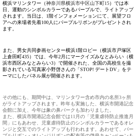
横浜マリンタワー（
神奈川県横浜市中区山下町15
）では本
日、運動のシンボルカラーであるパープルで、ライトアップ
されます。当日は、1階インフォメーションにて、展望フロ
アへの来場者先着100人にパープルリボンがプレゼントされ
ます。
また、男女共同参画センター横浜1階ロビー（横浜市戸塚区
上倉田町435）では、今年2月にマークイズみなとみらい（横
浜市西区みなとみらい3）で開催された、全国の高校生を撮
影されている写真家小野啓さんの「STOP! デートDV」をテ
ーマにしたパネル展が開催されます。
その他にも、期間中は、マリンタワー含め市内の名所3ヶ所
がライトアップされます。昨年も実施した、横浜市開港記念
会館に加え、今年は象の鼻パークも加わりました。
また、横浜市開港記念会館では11月の「児童虐待防止推進月
間」にもあわせ、児童虐待防止のシンボルカラーであるオレ
ンジと交互でのライトアップも行われます。あわせて、パー
プルリボン・オレンジリボンの配布等の啓発キャンペーンも