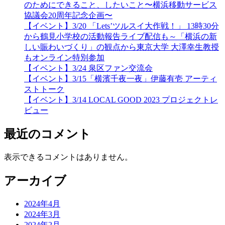
のためにできること、したいこと〜横浜移動サービス
協議会20周年記念企画〜
【イベント】3/20 「Lets’ツルスイ大作戦！」 13時30分
から鶴見小学校の活動報告ライブ配信も～「横浜の新
しい賑わいづくり」の観点から東京大学 大澤幸生教授
もオンライン特別参加
【イベント】3/24 泉区ファン交流会
【イベント】3/15「横濱千夜一夜」伊藤有壱 アーティ
ストトーク
【イベント】3/14 LOCAL GOOD 2023 プロジェクトレ
ビュー
最近のコメント
表示できるコメントはありません。
アーカイブ
2024年4月
2024年3月
2024年2月