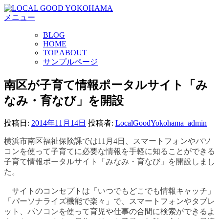
コ
メニュー
ン
テ
BLOG
ン
HOME
ツ
TOP ABOUT
へ
サンプルページ
ス
キ
南区が子育て情報ポータルサイト「み
ッ
なみ・育なび」を開設
プ
投稿日:
2014年11月14日
投稿者:
LocalGoodYokohama_admin
横浜市南区福祉保険課では11月4日、スマートフォンやパソ
コンを使って子育てに必要な情報を手軽に知ることができる
子育て情報ポータルサイト「みなみ・育なび」を開設しまし
た。
サイトのコンセプトは「いつでもどこでも情報キャッチ」
「パーソナライズ機能で楽々」で、スマートフォンやタブレ
ット、パソコンを使って育児や仕事の合間に検索ができるよ