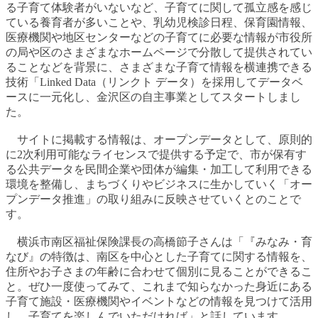
る子育て体験者がいないなど、子育てに関して孤立感を感じ
ている養育者が多いことや、乳幼児検診日程、保育園情報、
医療機関や地区センターなどの子育てに必要な情報が市役所
の局や区のさまざまなホームページで分散して提供されてい
ることなどを背景に、さまざまな子育て情報を横連携できる
技術「Linked Data（リンクト データ）を採用してデータベ
ースに一元化し、金沢区の自主事業としてスタートしまし
た。
サイトに掲載する情報は、オープンデータとして、原則的
に2次利用可能なライセンスで提供する予定で、市が保有す
る公共データを民間企業や団体が編集・加工して利用できる
環境を整備し、まちづくりやビジネスに生かしていく「オー
プンデータ推進」の取り組みに反映させていくとのことで
す。
横浜市南区福祉保険課長の高橋節子さんは「『みなみ・育
なび』の特徴は、南区を中心とした子育てに関する情報を、
住所やお子さまの年齢に合わせて個別に見ることができるこ
と。ぜひ一度使ってみて、これまで知らなかった身近にある
子育て施設・医療機関やイベントなどの情報を見つけて活用
し、子育てを楽しんでいただければ」と話しています。