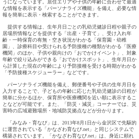
うになっています。居住エリアや子供の年齢に合わせて最適
な情報を表示する「パーソナライズ機能」を備え、必要な情
報を簡単に表示・検索することができます。
提供する情報は、生年月日ごとの乳幼児健診日程や親子の
居場所情報などを提供する「出産・子育て」、受け入れ年
齢・一時保育の有無・空き状況がわかる「保育園・幼稚
園」、診療科目や受けられる予防接種の種類がわかる「医療
機関」のほか、子供や親向けの「おでかけイベント」、対象
年齢で絞り込みができる「おでかけスポット」、生年月日か
ら計算した現在の年齢により予防接種を受ける時期がわかる
「予防接種スケジューラー」などです。
パーソナライズ機能を備え、郵便番号や子供の生年月日を
入力することで、子どもの年齢に応じた乳幼児健診の日程が
簡単に分かるほか、保育所や医療機関を近い順に表示するこ
となどが可能です。また、「防災・減災」コーナーでは、災
害時の広域避難場所・地域防災拠点などが分かります。
「みなみ・育なび」は、2013年8月1日から金沢区で先駆的
に運営されている「かなざわ育なび.net」と同じシステムで
構築されています。「かなざわ育なび.net」は、身近に頼れ