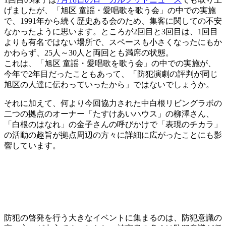
げましたが、「旭区 童謡・愛唱歌を歌う会」の中での実施
で、1991年から続く歴史ある会のため、集客に関しての不安
なかったように思います。ところが2回目と3回目は、1回目
よりも有名ではない場所で、スペースも小さくなったにもか
かわらず、25人～30人と両回とも満席の状態。
これは、「旭区 童謡・愛唱歌を歌う会」の中での実施が、
今年で2年目だったこともあって、「防犯演劇の評判が同じ
旭区の人達に伝わっていったから」ではないでしょうか。
それに加えて、何より今回協力された中白根リビングラボの
二つの拠点のオーナー「たすけあいハウス」の柳澤さん、
「白根のはなれ」の金子さんの呼びかけで「表現のチカラ」
の活動の趣旨が拠点周辺の方々に詳細に広がったことにも影
響しています。
防犯の啓発を行う大きなイベントに集まるのは、防犯意識の