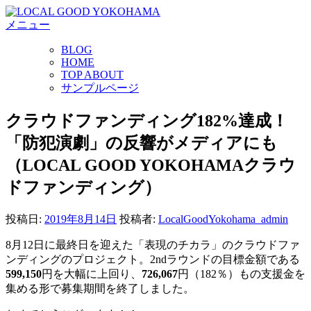
コ
メニュー
ン
テ
BLOG
ン
HOME
ツ
TOP ABOUT
へ
サンプルページ
ス
キ
クラウドファンディング182%達成！
ッ
「防犯演劇」の反響がメディアにも
プ
（LOCAL GOOD YOKOHAMAクラウ
ドファンディング）
投稿日:
2019年8月14日
投稿者:
LocalGoodYokohama_admin
8月12日に最終日を迎えた「表現のチカラ」のクラウドファ
ンディングのプロジェクト。2ndラウンドの目標金額である
599,150
円を大幅に上回り、
726,067
円（182％）もの支援金を
集める形で募集期間を終了しました。