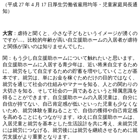
（平成 27 年 4 月 17 日厚生労働省雇用均等・児童家庭局長通
知）
大宮
：虐待と聞くと、小さな子どもというイメージが湧くの
ですが…。比較的年齢が高い自立援助ホームの入居者が虐待
と関係が深いのは知りませんでした。
関：もう少し自立援助ホームについて触れたいと思います。
自立援助ホームに入居する青少年は、近い将来自立するため
に、就労をして自立するための貯蓄を増やしていくことが基
本です。就労は、単にお金を稼ぐためだけの目的ではなく、
就労を通じて社会の仕組みやマナーを知る、人との関わりの
大切さを知る、そして社会の一員であるというと帰属意識を
得ることができます。自立援助ホームの入居児童は、自分に
自信が持てない、自己肯定感が低いといった児童も少なくな
いため、就労体験を重ねることで、自信の獲得や自己肯定感
を高めることにもつながります。ゆえに自立援助ホームは、
入居児童と就労を基本とした生活設計を共に考え、未就労児
には就労につなげる。就労後には就労を継続させるために就
労支援がより重要となります。