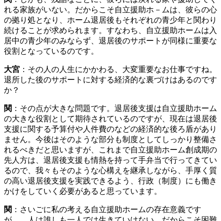
れる家族がいない。だからこそ自立援助ホ－ムは、彼らの心
の拠り処となり、ホーム退居後もそれぞれの青少年と関わり
続けることが求められます。すなわち、自立援助ホームは入
居中の青少年のみならず、退居後のサポートが同様に重要な
役割となっているのです。
大宮
：その人の人生にかかわる、大変重要なお仕事ですね。
退所した後のサポートに対する経済的な裏づけはあるのです
か？
関
：その点が大きな問題です。退居後支援は自立援助ホーム
の大きな役割として期待されているのですが、現在は退居後
支援に関する予算付や人件費のなどの経済的な後ろ盾があり
ません。今後はそのような部分も制度としてしっかり整備さ
れるべきだと思いますが、これまで自立援助ホーム創成期の
先人方は、退居後支援も情熱を持って手弁当で行ってきてい
るので、我々もそのような心構えを継承しながら、手厚く質
の高い退居後支援を実践できるよう、行政（制度）にも働き
かけをしていく必要があると思っています。
関
：さいごに私の考える自立援助ホームの存在意義です
が… 人は誰しも一人では生きていけない。だからこそ困難