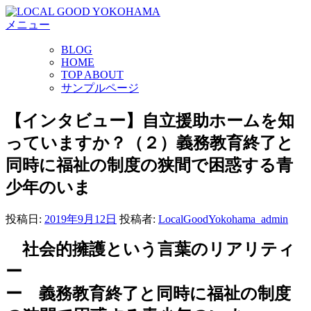
コ
メニュー
ン
テ
BLOG
ン
HOME
ツ
TOP ABOUT
へ
サンプルページ
ス
キ
【インタビュー】自立援助ホームを知
ッ
っていますか？（２）義務教育終了と
プ
同時に福祉の制度の狭間で困惑する青
少年のいま
投稿日:
2019年9月12日
投稿者:
LocalGoodYokohama_admin
社会的擁護という言葉のリアリティ
ー
ー 義務教育終了と同時に福祉の制度