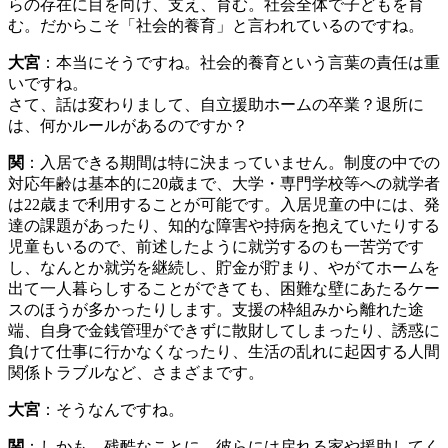
らの存在に目を向け、支え、育む。社会全体で子どもを育
む。だからこそ「社会的養育」と言われているのですね。
大宮
：本当にそうですね。社会的養育という言葉の責任は重
いですね。
さて、話は変わりまして、自立援助ホームの卒業？退所に
は、何かルールがあるのですか？
関
：入居できる期間は特に決まっていません。制度の中での
対応年齢は基本的に20歳まで、大学・専門学校等への就学者
は22歳まで利用することが可能です。入居児童の中には、発
達の課題があったり、知的な障害や持病を抱えていたりする
児童もいるので、前述したように就労するのも一苦労です
し、なんとか就労を継続し、貯金が貯まり、やがてホームを
出て一人暮らしすることができても、困難な壁にあたるケー
スのほうが多かったりします。支援の枠組みから離れた途
端、自身で金銭管理ができずに散財してしまったり、誘惑に
負けて仕事に行かなくなったり、生活の乱れに起因する人間
関係トラブルなど、さまざまです。
大宮
：そうなんですね。
関
：しかも、残酷なことに、彼らには戻れる家や援助してく