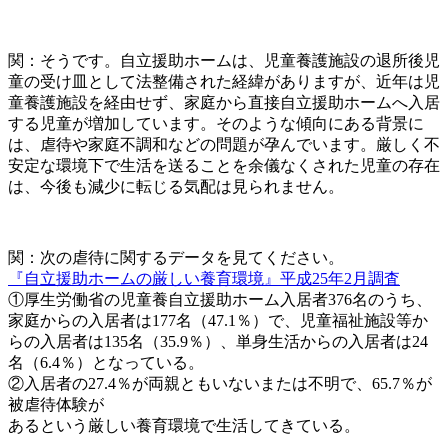
関：そうです。自立援助ホームは、児童養護施設の退所後児
童の受け皿として法整備された経緯がありますが、近年は児
童養護施設を経由せず、家庭から直接自立援助ホームへ入居
する児童が増加しています。そのような傾向にある背景に
は、虐待や家庭不調和などの問題が孕んでいます。厳しく不
安定な環境下で生活を送ることを余儀なくされた児童の存在
は、今後も減少に転じる気配は見られません。
関：次の虐待に関するデータを見てください。
『自立援助ホームの厳しい養育環境』平成25年2月調査
①厚生労働省の児童養自立援助ホーム入居者376名のうち、
家庭からの入居者は177名（47.1％）で、児童福祉施設等か
らの入居者は135名（35.9％）、単身生活からの入居者は24
名（6.4％）となっている。
②入居者の27.4％が両親ともいないまたは不明で、65.7％が
被虐待体験が
あるという厳しい養育環境で生活してきている。