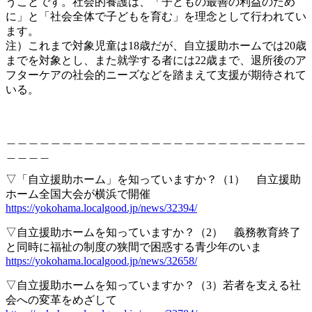
のためにできること、したいこと〜横浜移動サービス
協議会20周年記念企画〜
【イベント】3/20 「Lets’ツルスイ大作戦！」 13時30分
から鶴見小学校の活動報告ライブ配信も～「横浜の新
しい賑わいづくり」の観点から東京大学 大澤幸生教授
もオンライン特別参加
【イベント】3/24 泉区ファン交流会
【イベント】3/15「横濱千夜一夜」伊藤有壱 アーティ
ストトーク
【イベント】3/14 LOCAL GOOD 2023 プロジェクトレ
ビュー
最近のコメント
表示できるコメントはありません。
アーカイブ
2024年4月
2024年3月
2024年2月