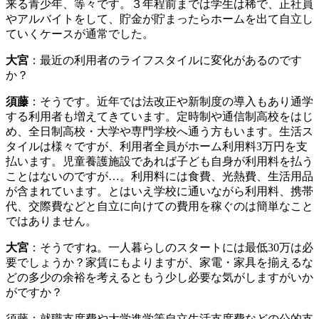
来る青少年、等々です。３年程前までは学生は稀で、正社員
やアルバイトをして、貯金が貯まったらホームを出て自立し
ていくケースが通常でした。
大宮
：最近の利用者のライフスタイルに変化があるのです
か？
須藤
：そうです。近年では法改正や新制度の導入もあり通学
する利用者も増えてきています。定時制や通信制高校をはじ
め、全日制高校・大学や専門学校へ通う方もいます。生活ス
タイルは様々ですが、利用者全員がホーム利用料3万円を支
払います。児童養護施設であれば子ども自身が利用料を払う
ことはないのですが…。利用料には食費、光熱費、生活用品
が含まれています。とはいえ学校に通いながら利用料、携帯
代、交際費などと自立に向けての費用を稼ぐのは簡単なこと
ではありません。
大宮
：そうですね。一人暮らしのスタートには最低30万は必
要でしょうか？家賃にもよりますが、家電・家具を揃えるな
どの多少の余裕を考えるともう少し必要な気がしますがいか
がですか？
須藤：就職支度費や大学進学等自立生活支度費などの公的支