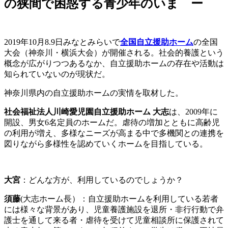
の狭間で困惑する青少年のいま ー
2019年10月8.9日みなとみらいで
全国自立援助ホーム
の全国
大会（
神奈川・横浜大会）が開催される。社会的養護という
概念が広がりつつあるなか、自立援助ホームの存在や活動は
知られていないのが現状だ。
神奈川県内の自立援助ホームの実情を取材した。
社会福祉法人川崎愛児園自立援助ホーム 大志
は、2009年に
開設、男女6名定員のホームだ。虐待の増加とともに高齢児
の利用が増え、多様なニーズが高まる中で多機関との連携を
図りながら多様性を認めていくホームを目指している。
大宮
：どんな方が、利用しているのでしょうか？
須藤
(大志ホーム長）：自立援助ホームを利用している若者
には様々な背景があり、児童養護施設を退所・非行行動で弁
護士を通して来る者・虐待を受けて児童相談所に保護されて