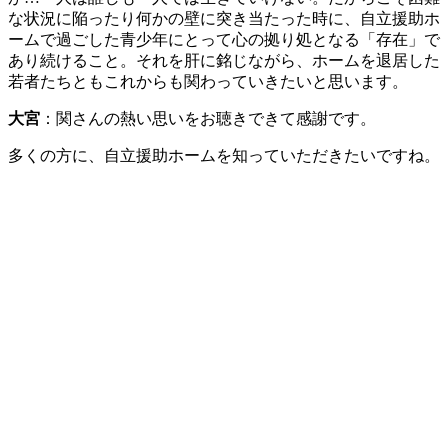
な状況に陥ったり何かの壁に突き当たった時に、自立援助ホ
ームで過ごした青少年にとって心の拠り処となる「存在」で
あり続けること。それを肝に銘じながら、ホームを退居した
若者たちともこれからも関わっていきたいと思います。
大宮
：関さんの熱い思いをお聴きできて感謝です。
多くの方に、自立援助ホームを知っていただきたいですね。
神奈川県で自立援助ホームを運営するホーム長。
＊＊＊＊＊＊＊＊＊＊＊＊＊＊＊＊＊＊＊＊＊＊＊＊＊＊＊
＊＊＊＊＊＊＊＊＊＊＊＊＊＊＊＊＊＊＊
取材で浮かび上がったのは、複雑に絡まる福祉の関係の橋渡
し役になっている自立援助ホームの存在だ。現在は行政で社
会的擁護の対応広がりつつあるが、未だ制度整備の準備段階
であり、社会に出る出発口に居る本当に必要である青少年へ
のアウトリーチには及ばないのが現状のようだ。
その中で退所後の問題は、職場での人間関係悪化や経済的悪
化など自己解決できない事態になってから連絡してくる場合