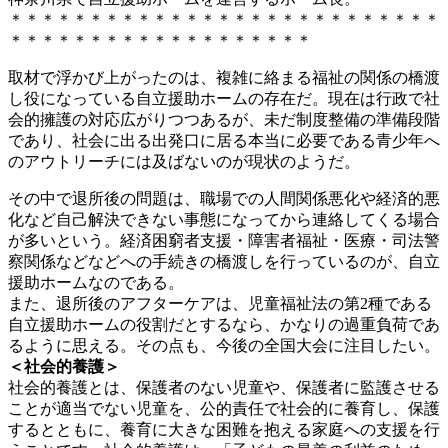
▽「自立援助ホーム」を知っていますか？（1） 自立援助
ホーム全国大会が横浜で開催
https://yokohama.localgood.jp/news/32394/
▽自立援助ホームを知っていますか？（2） 義務教育終了
と同時に福祉の制度の狭間で困惑する青少年のいま
https://yokohama.localgood.jp/news/32658/
▽自立援助ホームを知っていますか？（3）若者を支える社
会への変革をめざして
https://yokohama.localgood.jp/news/32784/
関連
カテゴリー:
ローカルグッドニュース
検索
検索
最近の投稿
【イベント】4/26 移動フォーラム「移動の先」の笑顔