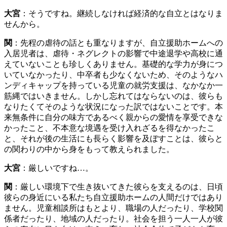
大宮
：そうですね。継続しなければ経済的な自立とはなりま
せんから。
関
：先程の虐待の話とも重なりますが、自立援助ホームへの
入居児者は、虐待・ネグレクトの影響で中途退学や高校に通
えていないことも珍しくありません。基礎的な学力が身につ
いていなかったり、中卒者も少なくないため、そのようなハ
ンディキャップを持っている児童の就労支援は、なかなか一
筋縄ではいきません。しかし忘れてはならないのは、彼らも
なりたくてそのような状況になった訳ではないことです。本
来無条件に自分の味方であるべく親からの愛情を享受できな
かったこと、不本意な境遇を受け入れざるを得なかったこ
と、それが後の生活にも長らく影響を及ぼすことは、彼らと
の関わりの中から身をもって教えられました。
大宮
：厳しいですね…。
関
：厳しい環境下で生き抜いてきた彼らを支えるのは、日頃
彼らの身近にいる私たち自立援助ホームの人間だけではあり
ません。児童相談所はもとより、職場の人だったり、学校関
係者だったり、地域の人だったり。社会を担う一人一人が彼