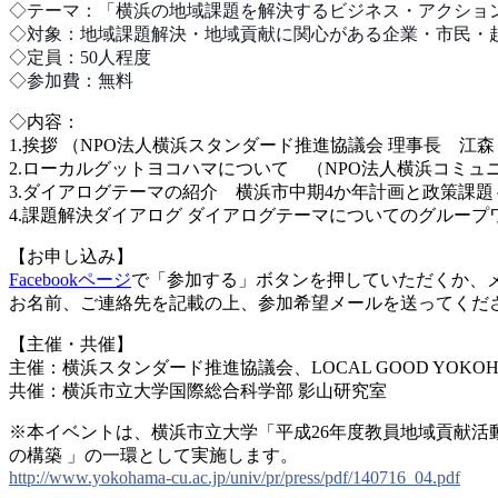
◇テーマ：「横浜の地域課題を解決するビジネス・アクシ
ョ
◇対象：地域課題解決・地域貢献に関心がある企業・市民
・
◇定員：50人程度
◇参加費：無料
◇内容：
1.挨拶 （NPO法人横浜スタンダード推進協議会 理事長 江森
2.ローカルグットヨコハマについて （NPO法人横浜
コミュ
3.ダイアログテーマの紹介 横浜市中期4か年計画と政
策課題
4.課題解決ダイアログ ダイアログテーマについてのグループ
【お申し込み】
Facebookページ
で「参加する」ボタンを押してい
ただくか、メー
お名前
、ご連絡先を記載の上、参加希望メールを送ってくだ
【主催・共催】
主催：横浜スタンダード推進協議会、LOCAL GOOD YOK
共催：横浜市立大学国際総合科学部 影山研究室
※本イベントは、横浜市立大学「平成26年度教員地域貢
献活
の構築 」の一環として実施します。
http://
www.yokohama-cu.ac.jp/univ/
pr/press/pdf/140716_04.pdf