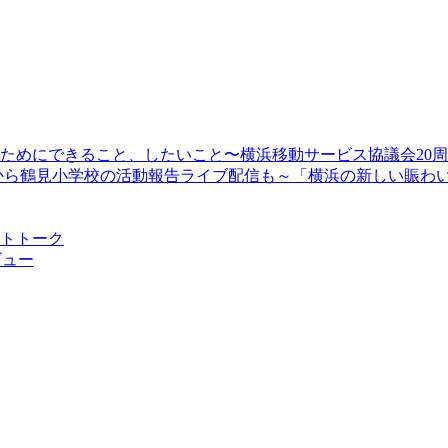
顔のためにできること、したいこと〜横浜移動サービス協議会20
13時30分から鶴見小学校の活動報告ライブ配信も～「横浜の新しい
ストトーク
ビュー