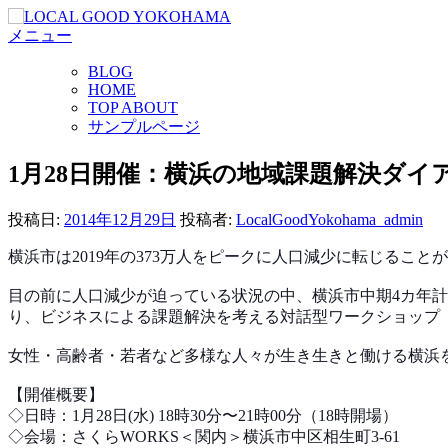
コ
メニュー
ン
テ
BLOG
ン
HOME
ツ
TOP ABOUT
へ
サンプルページ
ス
キ
1月28日開催：横浜の地域課題解決ダイア
ッ
プ
投稿日:
2014年12月29日
投稿者:
LocalGoodYokohama_admin
横浜市は2019年の373万人をピークに人口減少に転
じることが
目の前に人口減少が迫っている状況の中、横浜市中期4カ
年計
り、ビジネスによる課題解決を考える対話型
ワークショップ
女性・高齢者・若者など多様な人々が生き生きと働ける横
浜
【開催概要】
◇日時：1月28日(水) 18時30分〜21時00分（18時開場）
◇会場：さくらWORKS＜関内＞横浜市中区相生町3-
61