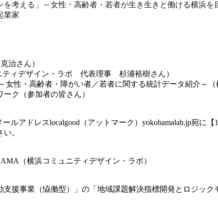
ンを考える」～女性・高齢者・若者が生き生きと働ける
横浜を
起業家
 克治さん）
ニティデザイン・ラボ 代表理事 杉浦裕樹さん）
～女性・高齢者・障がい者／若者に関する統計デー
タ紹介～（
ワーク（参加者の皆
さん）
ルアドレスlocalgood（アットマ
ーク）yokohamalab.jp宛に
さい
。
OHAMA（横浜コミュニティデザイン・ラボ）
動支援事業（恊働型）」の「地域課題解決指標開発と
ロジック