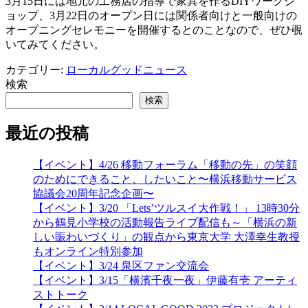
3月15日には地元の工務店の指導で家具を作るDIYワークシ
ョップ、3月22日のオープン日には関係者向けと一般向けの
オープニングセレモニーを開催するとのことなので、ぜひ覗
いてみてください。
カテゴリー:
ローカルグッドニュース
検索
検索
最近の投稿
【イベント】4/26 移動フォーラム「移動の先」の笑顔
のためにできること、したいこと〜横浜移動サービス
協議会20周年記念企画〜
【イベント】3/20 「Lets’ツルスイ大作戦！」 13時30分
から鶴見小学校の活動報告ライブ配信も～「横浜の新
しい賑わいづくり」の観点から東京大学 大澤幸生教授
もオンライン特別参加
【イベント】3/24 泉区ファン交流会
【イベント】3/15「横濱千夜一夜」伊藤有壱 アーティ
ストトーク