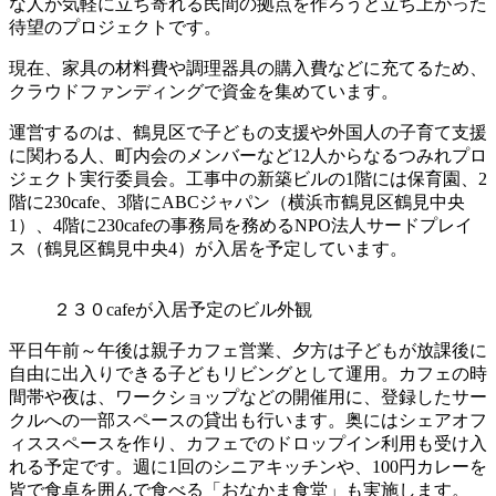
な人が気軽に立ち寄れる民間の拠点を作ろうと立ち上がった
待望のプロジェクトです。
現在、家具の材料費や調理器具の購入費などに充てるため、
クラウドファンディングで資金を集めています。
運営するのは、鶴見区で子どもの支援や外国人の子育て支援
に関わる人、町内会のメンバーなど12人からなるつみれプロ
ジェクト実行委員会。工事中の新築ビルの1階には保育園、2
階に230cafe、3階にABCジャパン（横浜市鶴見区鶴見中央
1）、4階に230cafeの事務局を務めるNPO法人サードプレイ
ス（鶴見区鶴見中央4）が入居を予定しています。
２３０cafeが入居予定のビル外観
平日午前～午後は親子カフェ営業、夕方は子どもが放課後に
自由に出入りできる子どもリビングとして運用。カフェの時
間帯や夜は、ワークショップなどの開催用に、登録したサー
クルへの一部スペースの貸出も行います。奥にはシェアオフ
ィススペースを作り、カフェでのドロップイン利用も受け入
れる予定です。週に1回のシニアキッチンや、100円カレーを
皆で食卓を囲んで食べる「おなかま食堂」も実施します。