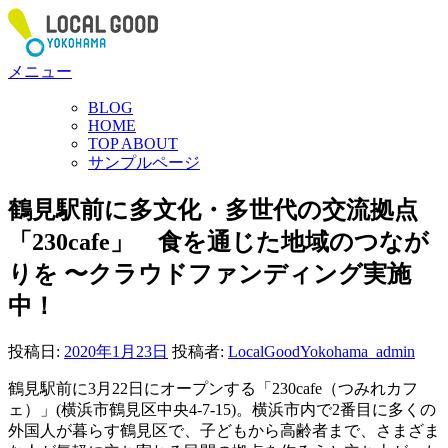
コ
ン
テ
メニュー
ン
ツ
BLOG
へ
HOME
ス
TOP ABOUT
サンプルページ
キ
ッ
鶴見駅前に多文化・多世代の交流拠点
プ
「230cafe」 食を通じた地域のつなが
りを 〜クラウドファンディング実施
中！
投稿日:
2020年1月23日
投稿者:
LocalGoodYokohama_admin
鶴見駅前に3月22日にオープンする「230cafe（つみれカフ
ェ）」(横浜市鶴見区中央4-7-15)。横浜市内で2番目に多くの
外国人が暮らす鶴見区で、子どもから高齢者まで、さまざま