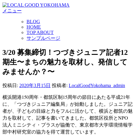
コ
メニュー
ン
テ
BLOG
ン
HOME
ツ
TOP ABOUT
へ
サンプルページ
ス
キ
3/20 募集締切！つづきジュニア記者12
ッ
期生〜まちの魅力を取材し、発信して
プ
みませんか？〜
投稿日:
2020年3月15日
投稿者:
LocalGoodYokohama_admin
横浜開港150周年・都筑区制15周年の節目にあたる平成21年
に、「つづきジュニア編集局」が始動しました。ジュニア記
者が、子どもの目線と力をフルに活かして、横浜と都筑の魅
力を取材して、記事を書いてきました。都筑区役所とNPO
法人ミニシティ・プラスが協働で、東京都市大学環境情報学
部中村研究室の協力を得て運営しています。