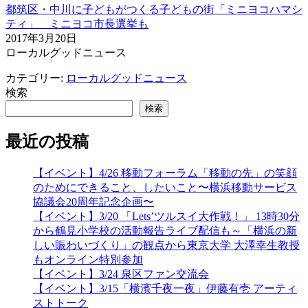
都筑区・中川に子どもがつくる子どもの街「ミニヨコハマシ
ティ」 ミニヨコ市長選挙も
2017年3月20日
ローカルグッドニュース
カテゴリー:
ローカルグッドニュース
検索
検索
最近の投稿
【イベント】4/26 移動フォーラム「移動の先」の笑顔
のためにできること、したいこと〜横浜移動サービス
協議会20周年記念企画〜
【イベント】3/20 「Lets’ツルスイ大作戦！」 13時30分
から鶴見小学校の活動報告ライブ配信も～「横浜の新
しい賑わいづくり」の観点から東京大学 大澤幸生教授
もオンライン特別参加
【イベント】3/24 泉区ファン交流会
【イベント】3/15「横濱千夜一夜」伊藤有壱 アーティ
ストトーク