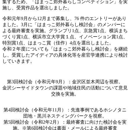
集するため、「はまっこ郊外暮らしコンペティション」を実
施し、受賞作品を選出しました。
令和元年9月から12月まで募集し、76 件のエントリーがあり
ました。3月に「はまっこ郊外暮らし検討会」のメンバーに
よる最終審査を実施。グランプリ1点、京急賞1点、横浜まち
づくり賞1点、横浜市立大学賞１点、イノベーション賞1点、
特別賞1点、はまっこ賞（佳作）4点を選出しました。
令和２年度についても「はまっこ郊外暮らし検討会」を継続
し、受賞したアイディアの具体化等を産官学連携により検討
していきます。
第3回検討会（令和元年9月）：金沢区並木周辺を視察。
金沢シーサイドタウンの課題や地域住民の活動について意見
交換を実施。
第4回検討会（令和元年11月）：先進事例であるホシノタニ
団地・黒川ネスティングパークを視察。
第5回検討会（令和2年2月）：最終審査に向けた検討会を実
施。※第6回検討会は書面・メールによる最終審査