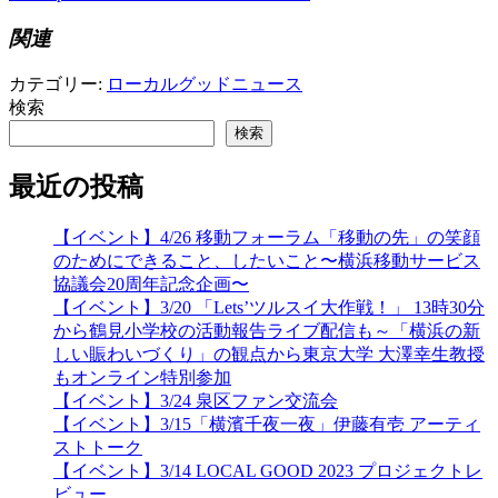
関連
カテゴリー:
ローカルグッドニュース
検索
検索
最近の投稿
【イベント】4/26 移動フォーラム「移動の先」の笑顔
のためにできること、したいこと〜横浜移動サービス
協議会20周年記念企画〜
【イベント】3/20 「Lets’ツルスイ大作戦！」 13時30分
から鶴見小学校の活動報告ライブ配信も～「横浜の新
しい賑わいづくり」の観点から東京大学 大澤幸生教授
もオンライン特別参加
【イベント】3/24 泉区ファン交流会
【イベント】3/15「横濱千夜一夜」伊藤有壱 アーティ
ストトーク
【イベント】3/14 LOCAL GOOD 2023 プロジェクトレ
ビュー