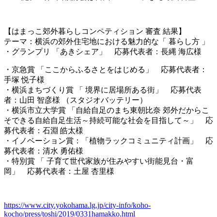
【はまっこ郊外暮らしコンペティション 審査 結果】
テーマ：横浜の郊外住宅地における魅力的な「 暮らし方 」
・グランプリ 「あきシェア」 応募代表者：長縄 海広様
・京急賞 「ここからふるさとをはじめる」 応募代表者：
手塚 悦子様
・横浜まちづくり賞 「 境界に居場所ある街」 応募代表
者：山田 智彦様 （スタジオバッテリー）
・横浜市立大学賞 「自給自足のまち東朝比奈 郊外だからこ
そできる自給自足生活～持続可能な社会を目指して～」 応
募代表者：石淵 皓太様
・イノベーション賞：「植物ラックコミュニティ計画」 応
募代表者：清水 勇佑様
・特別賞 「 子育て世代家族が住みやすい街能見台・富
岡」 応募代表者：土屋 杏里様
https://www.city.yokohama.lg.jp/city-info/koho-
kocho/press/toshi/2019/0331hamakko.html