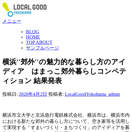
コ
ン
テ
メニュー
ン
ツ
BLOG
へ
HOME
ス
TOP ABOUT
サンプルページ
キ
ッ
横浜''郊外''の魅力的な暮らし方のアイ
プ
ディア はまっこ郊外暮らしコンペテ
ィション 結果発表
投稿日:
2020年4月2日
投稿者:
LocalGoodYokohama_admin
横浜市立大学と京浜急行電鉄株式会社、横浜市は、横浜市内
における新たな郊外の暮らし方について、空き家等を活用し
て実現する「すまいづくり・まちづくり」のアイディアを募