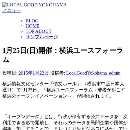
コ
メニュー
ン
テ
BLOG
ン
HOME
ツ
TOP ABOUT
へ
サンプルページ
ス
キ
1月25日(日)開催：横浜ユースフォーラ
ッ
ム
プ
投稿日:
2015年1月22日
投稿者:
LocalGoodYokohama_admin
横浜情報文化センター「情文ホール」 （横浜市中区日本大
通11）で1月25日、「横浜ユースフォーラム～若者が起こす
横浜のオープンイノベーション～」が開催されます。
「オープンデータ」とは、行政が保有する公共データを二次
利用できる形で開放し、それらのデータを民間企業や団体が
編集・加工することで、まちづくりやビジネスに活かしてい