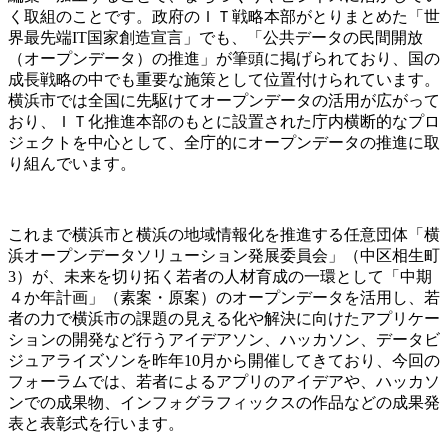
く取組のことです。政府のＩＴ戦略本部がとりまとめた「世
界最先端IT国家創造宣言」でも、「公共データの民間開放
（オープンデータ）の推進」が筆頭に掲げられており、国の
成長戦略の中でも重要な施策として位置付けられています。
横浜市では全国に先駆けてオープンデータの活用が広がって
おり、ＩＴ化推進本部のもとに設置された庁内横断的なプロ
ジェクトを中心として、全庁的にオープンデータの推進に取
り組んでいます。
これまで横浜市と横浜の地域情報化を推進する任意団体「横
浜オープンデータソリューション発展委員会」（中区相生町
3）が、未来を切り拓く若者の人材育成の一環として「中期
４か年計画」（素案・原案）のオープンデータを活用し、若
者の力で横浜市の課題の見える化や解決に向けたアプリケー
ションの開発など行うアイデアソン、ハッカソン、データビ
ジュアライズソンを昨年10月から開催してきており、今回の
フォーラムでは、若者によるアプリのアイデアや、ハッカソ
ンでの成果物、インフォグラフィックスの作品などの成果発
表と表彰式を行います。