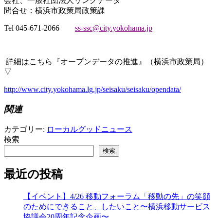
会社、一般社団法人リンクデータ
問合せ：横浜市政策局政策課
Tel 045-671-2066
ss-ssc@city.yokohama.jp
詳細はこちら『オープンデータの推進』
（横浜市政策局）
▽
http://www.city.yokohama.lg.jp/seisaku/seisaku/opendata/
関連
カテゴリー:
ローカルグッドニュース
検索
検索
最近の投稿
【イベント】4/26 移動フォーラム「移動の先」の笑顔
のためにできること、したいこと〜横浜移動サービス
協議会20周年記念企画〜