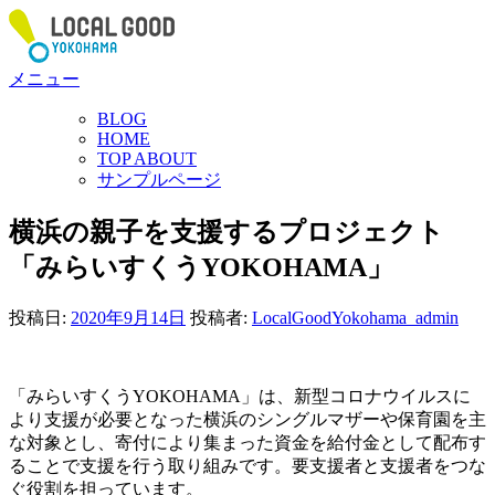
コ
ン
テ
メニュー
ン
ツ
BLOG
へ
HOME
ス
TOP ABOUT
サンプルページ
キ
ッ
横浜の親子を支援するプロジェクト
プ
「みらいすくうYOKOHAMA」
投稿日:
2020年9月14日
投稿者:
LocalGoodYokohama_admin
「みらいすくうYOKOHAMA」は、新型コロナウイルスに
より支援が必要となった横浜のシングルマザーや保育園を主
な対象とし、寄付により集まった資金を給付金として配布す
ることで支援を行う取り組みです。要支援者と支援者をつな
ぐ役割を担っています。