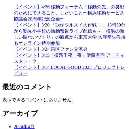
【イベント】4/26 移動フォーラム「移動の先」の笑顔
のためにできること、したいこと〜横浜移動サービス
協議会20周年記念企画〜
【イベント】3/20 「Lets’ツルスイ大作戦！」 13時30分
から鶴見小学校の活動報告ライブ配信も～「横浜の新
しい賑わいづくり」の観点から東京大学 大澤幸生教授
もオンライン特別参加
【イベント】3/24 泉区ファン交流会
【イベント】3/15「横濱千夜一夜」伊藤有壱 アーティ
ストトーク
【イベント】3/14 LOCAL GOOD 2023 プロジェクトレ
ビュー
最近のコメント
表示できるコメントはありません。
アーカイブ
2024年4月