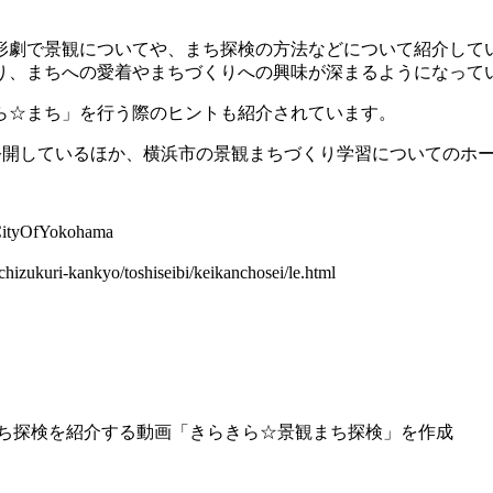
形劇で景観についてや、まち探検の方法などについて紹介して
り、まちへの愛着やまちづくりへの興味が深まるようになって
ら☆まち」を行う際のヒントも紹介されています。
hamaにて公開しているほか、横浜市の景観まちづくり学習について
tyOfYokohama
ri-kankyo/toshiseibi/keikanchosei/le.html
たまち探検を紹介する動画「きらきら☆景観まち探検」を作成