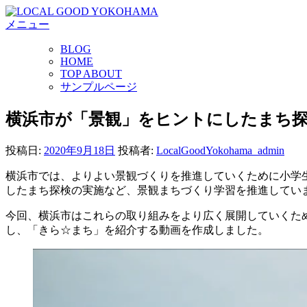
コ
メニュー
ン
テ
BLOG
ン
HOME
ツ
TOP ABOUT
へ
サンプルページ
ス
キ
横浜市が「景観」をヒントにしたまち
ッ
プ
投稿日:
2020年9月18日
投稿者:
LocalGoodYokohama_admin
横浜市では、よりよい景観づくりを推進していくために小学
したまち探検の実施など、景観まちづくり学習を推進してい
今回、横浜市はこれらの取り組みをより広く展開していくた
し、「きら☆まち」を紹介する動画を作成しました。