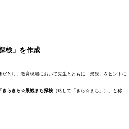
探検」を作成
要だとし、教育現場において先生とともに「景観」をヒントに
「
きらきら☆景観まち探検
（略して「きら☆まち」）」と称