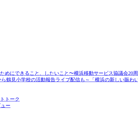
顔のためにできること、したいこと〜横浜移動サービス協議会20
13時30分から鶴見小学校の活動報告ライブ配信も～「横浜の新しい
ストトーク
ビュー