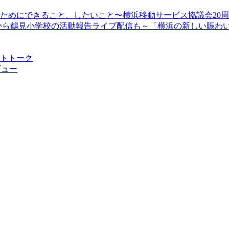
顔のためにできること、したいこと〜横浜移動サービス協議会20
13時30分から鶴見小学校の活動報告ライブ配信も～「横浜の新しい
ストトーク
ビュー