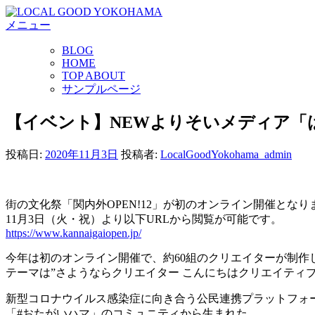
コ
メニュー
ン
テ
BLOG
ン
HOME
ツ
TOP ABOUT
へ
サンプルページ
ス
キ
【イベント】NEWよりそいメディア「は
ッ
プ
投稿日:
2020年11月3日
投稿者:
LocalGoodYokohama_admin
街の文化祭「関内外OPEN!12」が初のオンライン開催となり
11月3日（火・祝）より以下URLから閲覧が可能です。
https://www.kannaigaiopen.jp/
今年は初のオンライン開催で、約60組のクリエイターが制作
テーマは”さようならクリエイター こんにちはクリエイティブ
新型コロナウイルス感染症に向き合う公民連携プラットフォ
「#おたがいハマ」のコミュニティから生まれた、