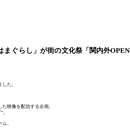
まぐらし」が街の文化祭「関内外OPEN!
ました。
した映像を配信する企画。
”。
ーム、