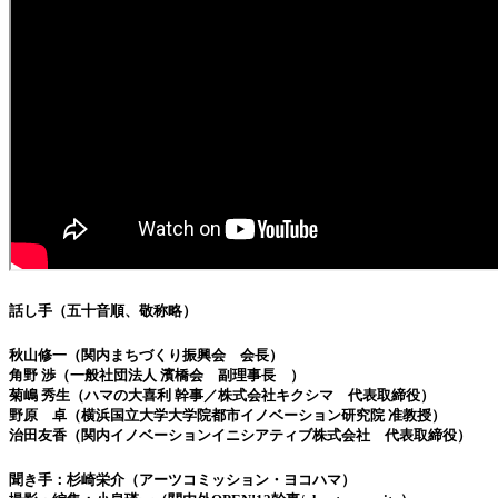
話し手（五十音順、敬称略）
秋山修一（関内まちづくり振興会 会長）
角野 渉（一般社団法人 濱橋会 副理事長 ）
菊嶋 秀生（ハマの大喜利 幹事／株式会社キクシマ 代表取締役）
野原 卓（横浜国立大学大学院都市イノベーション研究院 准教授）
治田友香（関内イノベーションイニシアティブ株式会社 代表取締役）
聞き手：杉崎栄介（アーツコミッション・ヨコハマ）