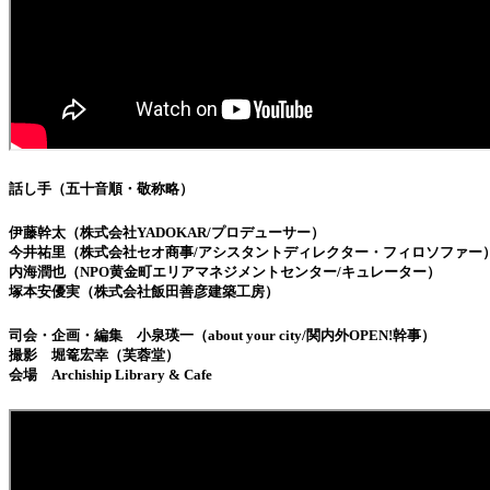
話し手（五十音順・敬称略）
伊藤幹太（株式会社YADOKAR/プロデューサー）
今井祐里（株式会社セオ商事/アシスタントディレクター・フィロソファー
内海潤也（NPO黄金町エリアマネジメントセンター/キュレーター）
塚本安優実（株式会社飯田善彦建築工房）
司会・企画・編集 小泉瑛一（about your city/関内外OPEN!幹事）
撮影 堀篭宏幸（芙蓉堂）
会場 Archiship Library & Cafe