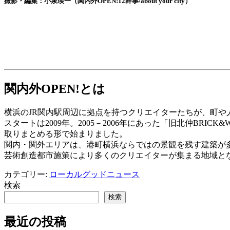
撮影・編集：小泉瑛一（関内外OPEN!12幹事/about your city）
関内外OPEN!とは
横浜のJR関内駅周辺に拠点を持つクリエイターたちが、町や人
スタートは2009年。2005－2006年にあった「旧北仲BR
取りまとめる形で始まりました。
関内・関外エリアは、港町横浜ならではの景観を残す建築が
芸術創造都市施策により多くのクリエイターが集まる地域と
カテゴリー:
ローカルグッドニュース
検索
検索
最近の投稿