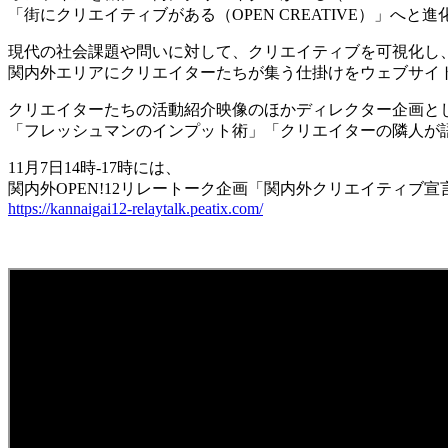
「街にクリエイティブがある（OPEN CREATIVE）」へと進化
現代の社会課題や問いに対して、クリエイティブを可視化し
関内外エリアにクリエイターたちが集う仕掛けをウェブサイ
クリエイターたちの活動紹介映像のほかディレクター企画と
「フレッシュマンのインプット術」「クリエイターの隣人が
11月7日14時-17時には、
関内外OPEN!12リレートーク企画「関内外クリエイティブ宣言
https://kannaigai12-relaytalk.peatix.com/