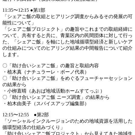
11:35〜12:15 ●第1部
「シェアご飯の取組とヒアリング調査からみるその発展の可
能性について」
「シェアご飯プロジェクト」の趣旨やこれまでの取組経緯に
ついて、共有すると共に、青葉区内の民間団体に対して行っ
た、「シェアご飯」を軸にした地域循環型経済と新しいケア
の仕組みについてのヒアリング結果の中間報告について紹介
します。
〇「助け合いシェアご飯」の趣旨と取組内容
・植木真（ナチュラーレ・ボーノ代表）
〇「助け合いシェアご飯」をめぐるフューチャーセッション
の結果から
・小栁直晴（あおば地域活動ホームすてっぷ ）
〇「助け合いシェアご飯 ニーズ調査」の結果から
・柏木由美子（スパイスアップ編集部）
12:15〜12:55 ●第2部
「ソーシャルインクルージョンのための地域資源を活用した
循環型経済の仕組みづくり」
「助け合いシェアご飯プロジェクト」から見えてきた地域生