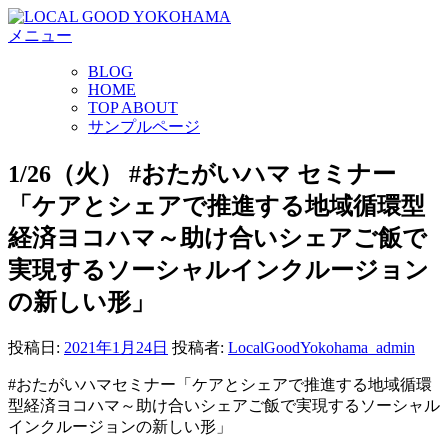
コ
メニュー
ン
テ
BLOG
ン
HOME
ツ
TOP ABOUT
へ
サンプルページ
ス
キ
1/26（火） #おたがいハマ セミナー
ッ
「ケアとシェアで推進する地域循環型
プ
経済ヨコハマ～助け合いシェアご飯で
実現するソーシャルインクルージョン
の新しい形」
投稿日:
2021年1月24日
投稿者:
LocalGoodYokohama_admin
#おたがいハマセミナー「ケアとシェアで推進する地域循環
型経済ヨコハマ～助け合いシェアご飯で実現するソーシャル
インクルージョンの新しい形」