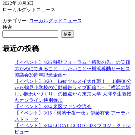
2022年10月3日
ローカルグッドニュース
カテゴリー:
ローカルグッドニュース
検索
検索
最近の投稿
【イベント】4/26 移動フォーラム「移動の先」の笑顔
のためにできること、したいこと〜横浜移動サービス
協議会20周年記念企画〜
【イベント】3/20 「Lets’ツルスイ大作戦！」 13時30分
から鶴見小学校の活動報告ライブ配信も～「横浜の新
しい賑わいづくり」の観点から東京大学 大澤幸生教授
もオンライン特別参加
【イベント】3/24 泉区ファン交流会
【イベント】3/15「横濱千夜一夜」伊藤有壱 アーティ
ストトーク
【イベント】3/14 LOCAL GOOD 2023 プロジェクトレ
ビュー