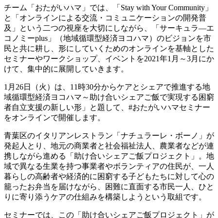
チーム「おたがいハマ」では、「Stay with Your Community」
と「オンラインによる交流・コミュニケーションの開発普
及」という二つの視座を大切にしながら、「サーキュラ―エ
コノミーplus」（地域循環型経済ヨコハマ）のビジョンを市
民と共に耕し、形にしていくためのオンラインを基軸とした
セミナーやワークショップ、イベントを2021年1月～3月にか
けて、集中的に展開していきます。
1月26日（火）は、11時30分からケアとシェアで推進する地
域循環型経済ヨコハマ～助け合いシェアご飯で実現する困窮
者自立支援の新しい形」と題して、#おたがいハマセミナー
をオンラインで開催します。
青葉区のイタリアンレストラン「ナチュラーレ・ボーノ」が
発起人とり、地元の商業者と社会福祉法人、農業者などが連
携しながら進める「助け合いシェアご飯プロジェクト」。地
域で異なる生業を持つ事業者やボランティアの住民が、一人
暮らしの高齢者や経済的に困窮する子どもたちに対して心の
籠ったお弁当を届けながら、困難に直面する市民一人、ひと
りに寄り添うケアの仕組みを構築しようという取組です。
セミナーでは、この「助け合いシェアご飯プロジェクト」が