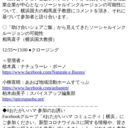
業企業が中心となっソーシャルインクルージョンの可能性に
ついて、横浜国大の相馬直子教授にコメントを頂き、それに
基づいて参加者と語り合います。
〇「助け合いシェアご飯」から見えてきたソーシャルインク
ルージョンの可能性
相馬直子（横浜国大教授）
12:55〜13:00 ●クロージング
＜登壇者＞
植木真：ナチュラーレ・ボーノ
https://www.facebook.com/Naturale.e.Buono/
小柳直晴：あおば地域活動ホームすてっぷ
https://www.facebook.com/aobastep/
柏木由美子：スパイスアップ編集部
https://spiceupaoba.net/
＿＿＿＿＿＿＿＿＿＿＿＿＿＿＿＿＿＿＿＿＿
◆#おたがいハマ 参加のお誘い
Facebookグループ「#おたがいハマ コミュニティ｜横浜」に
ご参加ください。新型コロナウイルスに関する情報や、皆さ