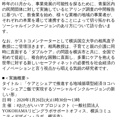
昨年の11月から、事業発展の可能性を探るために、青葉区内
の民間団体に対して実施しているヒアリング調査の中間報告
に基づいて、飲食業を始め、様々な業種の地域の事業者が、
それぞれの本業を通じて連携することによって切り拓かれる
ソーシャルインクルージョンのあり方について語り合いま
す。
なお、ゲストコメンテーターとして横浜国立大学の相馬直子
教授にご登壇頂きます。相馬教授は、子育てと親の介護に同
時に直面する「ダブルケア」の問題を横浜市と共に、全国で
初めて提起し、複合的な困難に直面し、多重にケアを抱える
世帯に対する新しいセーフティネットの必要性を社会経済の
イノベーションと言う視点から唱える気鋭の研究者です。
■＜実施概要＞
タイトル：「ケアとシェアで推進する地域循環型経済ヨコハ
マ～シェアご飯で実現するソーシャルインクルージョンの新
しい形」
日 時 ：2020年1月26日(火)11時30分〜13時
主 催 ：#おたがいハマ プロジェクト（一般社団法人
YOKOHAMAリビングラボサポートオフィス、横浜コミュ
ニティデザイン・ラボ、横浜市）