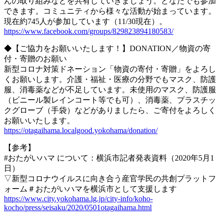
んの取り組みなどを共有していきましょう。どなたでも参加
できます。コミュニティから様々な活動が始まっています。
現在約745人が参加しています（11/30現在）。
https://www.facebook.com/groups/829823894180583/
◆【ご協力をお願いいたします！】DONATION／物資の寄
付・寄贈のお願い
新型コロナ対策ドネーション「物資の寄付・寄贈」をよろし
くお願いします。介護・福祉・医療の分野でもマスク、防護
服、消毒薬などが不足しています。未使用のマスク、防護服
（ビニール製レインコート等でも可）、消毒薬、プラスチッ
クグローブ（手袋）などがありましたら、ご寄付をよろしく
お願いいたします。
https://otagaihama.localgood.yokohama/donation/
【参考】
#おたがいハマ について：横浜市記者発表資料（2020年5月1
日）
▽新型コロナウイルスに向き合う産官学⺠の共創プラットフ
ォーム＃おたがいハマを横浜市として支援します
https://www.city.yokohama.lg.jp/city-info/koho-
kocho/press/seisaku/2020/0501otagaihama.html