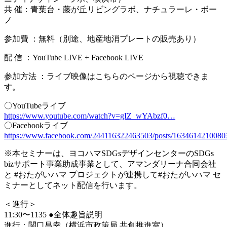
共 催：青葉台・藤が丘リビングラボ、ナチュラーレ・ボー
ノ
参加費 ：無料（別途、地産地消プレートの販売あり）
配 信 ：YouTube LIVE + Facebook LIVE
参加方法 ：ライブ映像はこちらのページから視聴できま
す。
〇YouTubeライブ
https://www.youtube.com/watch?v=gIZ_wYAbzf0…
〇Facebookライブ
https://www.facebook.com/244116322463503/posts/1634614210080
※本セミナーは、ヨコハマSDGsデザインセンターのSDGs
bizサポート事業助成事業として、アマンダリーナ合同会社
と #おたがいハマ プロジェクトが連携して#おたがいハマ セ
ミナーとしてネット配信を行います。
＜進行＞
11:30〜1135 ●全体趣旨説明
進行：関口昌幸（横浜市政策局 共創推進室）