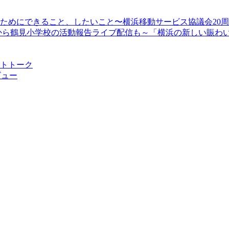
顔のためにできること、したいこと〜横浜移動サービス協議会20
13時30分から鶴見小学校の活動報告ライブ配信も～「横浜の新しい
ストトーク
ビュー