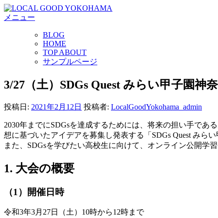
コ
メニュー
ン
テ
BLOG
ン
HOME
ツ
TOP ABOUT
へ
サンプルページ
ス
キ
3/27（土）SDGs Quest みらい
ッ
プ
投稿日:
2021年2月12日
投稿者:
LocalGoodYokohama_admin
2030年までにSDGsを達成するためには、将来の担い手で
想に基づいたアイデアを募集し発表する「SDGs Quest 
また、SDGsを学びたい高校生に向けて、オンライン公開学
1. 大会の概要
（1）開催日時
令和3年3月27日（土）10時から12時まで