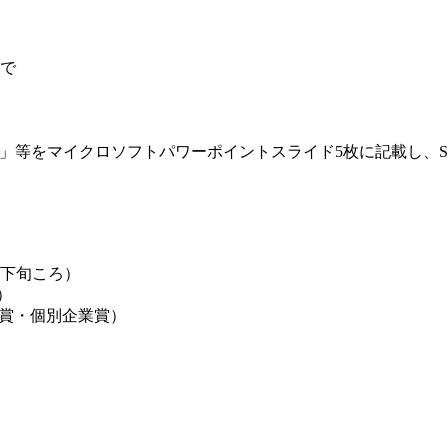
まで
」等をマイクロソフトパワーポイントスライド5枚に記載し、SDG
月下旬ころ）
）
ア賞・個別企業賞）