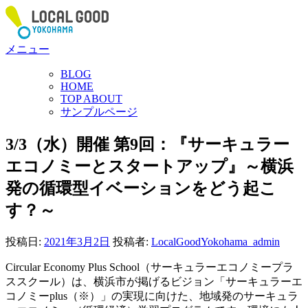
コ
ン
テ
メニュー
ン
ツ
BLOG
へ
HOME
ス
TOP ABOUT
サンプルページ
キ
ッ
3/3（水）開催 第9回：『サーキュラー
プ
エコノミーとスタートアップ』～横浜
発の循環型イベーションをどう起こ
す？～
投稿日:
2021年3月2日
投稿者:
LocalGoodYokohama_admin
Circular Economy Plus School（サーキュラーエコノミープラ
ススクール）は、横浜市が掲げるビジョン「サーキュラーエ
コノミーplus（※）」の実現に向けた、地域発のサーキュラ