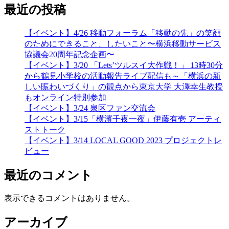
最近の投稿
【イベント】4/26 移動フォーラム「移動の先」の笑顔
のためにできること、したいこと〜横浜移動サービス
協議会20周年記念企画〜
【イベント】3/20 「Lets’ツルスイ大作戦！」 13時30分
から鶴見小学校の活動報告ライブ配信も～「横浜の新
しい賑わいづくり」の観点から東京大学 大澤幸生教授
もオンライン特別参加
【イベント】3/24 泉区ファン交流会
【イベント】3/15「横濱千夜一夜」伊藤有壱 アーティ
ストトーク
【イベント】3/14 LOCAL GOOD 2023 プロジェクトレ
ビュー
最近のコメント
表示できるコメントはありません。
アーカイブ