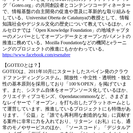
グ「Goteo.org」の共同創設者とコンテンツコーディネーター
で、情報基盤の自主開発の促進や普及に革新的な取り組みを
している。Universitat Oberta de Catalunyaの教授として、情報
知識社会やデジタル文化の歴史について教えているほか、バ
ルセロナでは「Open Knowledge Foundation」の地域チャプタ
ーのメンバーとしてオープンデータとオープンガバメントの
推進に務めている。Mozilla Foundationなどの機関とeラーニ
ングのプロジェクトの推進にもかかわっている。
https://www.facebook.com/esenabre
【GOTEOとは？】
GOTEOは、2011年10月にスタートしたスペイン発のクラウ
ドファンディングシステム。開放性・中立性・透明性・独立
性の基本原則を採用しており「100％OPEN」を掲げていま
す。また、システム自体をオープンソース化しているほか、
クリエイティブコモンズ、Opendatacommonsなど、さまざま
なレイヤーで「オープン」を打ち出したプラットホームとし
て運営しています。推進しているプロジェクトにも特徴があ
ります。「公益」と「誰でも再利用な創造的な知」に貢献す
る案件に非常に力を入れており、リターン（お礼）にも、通
常のモノやサービスのほか、「ソースコード」「デジタルア