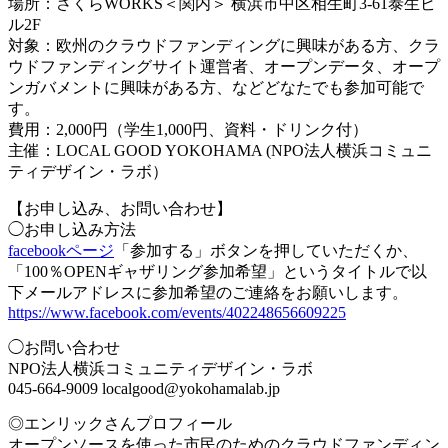
場所：さくらWORKS＜関内＞ 横浜市中区相生町3-61泰生ビ
ル2F
対象：欧州のクラウドファンディングに興味がある方、クラ
ウドファンディングサイト運営者、オープンデータ、オープ
ンガバメントに興味がある方、などどなたでも参加可能で
す。
費用：2,000円（学生1,000円、資料・ドリンク付）
主催：LOCAL GOOD YOKOHAMA (NPO法人横浜コミュニ
ティデザイン・ラボ）
【お申し込み、お問い合わせ】
◯お申し込み方法
facebookページ
「参加する」ボタンを押していただくか、
「100％OPENギャザリング参加希望」というタイトルで以
下メールアドレスに参加希望のご連絡をお願いします。
https://www.facebook.com/events/402248656609225
◯お問い合わせ
NPO法人横浜コミュニティデザイン・ラボ
045-664-9009 localgood@yokohamalab.jp
◎エンリックさんプロフィール
オープンソースを使った市民のためのクラウドファンディン