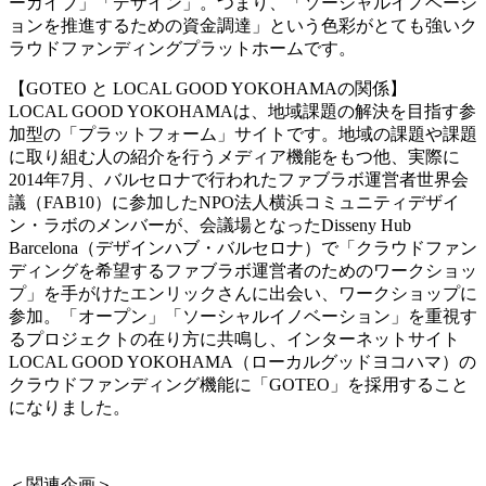
ーカイブ」「デザイン」。つまり、「ソーシャルイノベーシ
ョンを推進するための資金調達」という色彩がとても強いク
ラウドファンディングプラットホームです。
【GOTEO と LOCAL GOOD YOKOHAMAの関係】
LOCAL GOOD YOKOHAMAは、地域課題の解決を目指す参
加型の「プラットフォーム」サイトです。地域の課題や課題
に取り組む人の紹介を行うメディア機能をもつ他、実際に
2014年7月、バルセロナで行われたファブラボ運営者世界会
議（FAB10）に参加したNPO法人横浜コミュニティデザイ
ン・ラボのメンバーが、会議場となったDisseny Hub
Barcelona（デザインハブ・バルセロナ）で「クラウドファン
ディングを希望するファブラボ運営者のためのワークショッ
プ」を手がけたエンリックさんに出会い、ワークショップに
参加。「オープン」「ソーシャルイノベーション」を重視す
るプロジェクトの在り方に共鳴し、インターネットサイト
LOCAL GOOD YOKOHAMA（ローカルグッドヨコハマ）の
クラウドファンディング機能に「GOTEO」を採用すること
になりました。
＜関連企画＞