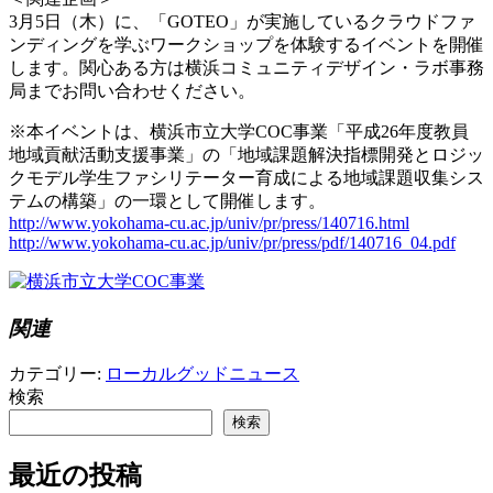
3月5日（木）に、「GOTEO」が実施しているクラウドファ
ンディングを学ぶワークショップを体験するイベントを開催
します。関心ある方は横浜コミュニティデザイン・ラボ事務
局までお問い合わせください。
※本イベントは、横浜市立大学COC事業「平成26年度教員
地域貢献活動支援事業」の「地域課題解決指標開発とロジッ
クモデル学生ファシリテーター育成による地域課題収集シス
テムの構築」の一環として開催します。
http://www.yokohama-cu.ac.jp/univ/pr/press/140716.html
http://www.yokohama-cu.ac.jp/univ/pr/press/pdf/140716_04.pdf
関連
カテゴリー:
ローカルグッドニュース
検索
検索
最近の投稿