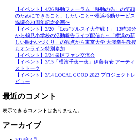
【イベント】4/26 移動フォーラム「移動の先」の笑顔
のためにできること、したいこと〜横浜移動サービス
協議会20周年記念企画〜
【イベント】3/20 「Lets’ツルスイ大作戦！」 13時30分
から鶴見小学校の活動報告ライブ配信も～「横浜の新
しい賑わいづくり」の観点から東京大学 大澤幸生教授
もオンライン特別参加
【イベント】3/24 泉区ファン交流会
【イベント】3/15「横濱千夜一夜」伊藤有壱 アーティ
ストトーク
【イベント】3/14 LOCAL GOOD 2023 プロジェクトレ
ビュー
最近のコメント
表示できるコメントはありません。
アーカイブ
2024年4月