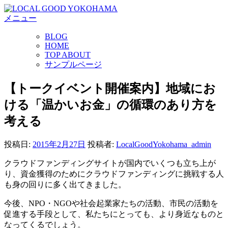
コ
メニュー
ン
テ
BLOG
ン
HOME
ツ
TOP ABOUT
へ
サンプルページ
ス
キ
【トークイベント開催案内】地域にお
ッ
ける「温かいお金」の循環のあり方を
プ
考える
投稿日:
2015年2月27日
投稿者:
LocalGoodYokohama_admin
クラウドファンディングサイトが国内でいくつも立ち上が
り、資金獲得のためにクラウドファンディングに挑戦する人
も身の回りに多く出てきました。
今後、NPO・NGOや社会起業家たちの活動、市民の活動を
促進する手段として、私たちにとっても、より身近なものと
なってくるでしょう。