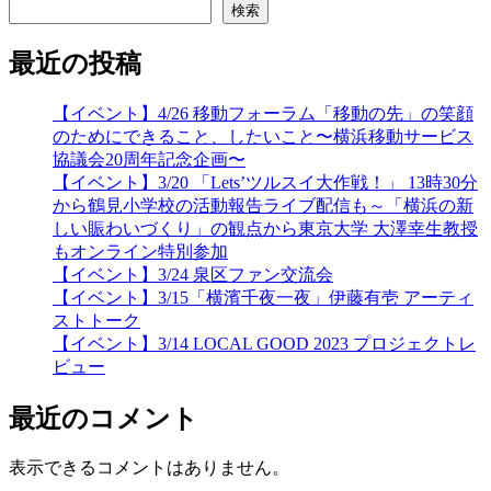
検索
最近の投稿
【イベント】4/26 移動フォーラム「移動の先」の笑顔
のためにできること、したいこと〜横浜移動サービス
協議会20周年記念企画〜
【イベント】3/20 「Lets’ツルスイ大作戦！」 13時30分
から鶴見小学校の活動報告ライブ配信も～「横浜の新
しい賑わいづくり」の観点から東京大学 大澤幸生教授
もオンライン特別参加
【イベント】3/24 泉区ファン交流会
【イベント】3/15「横濱千夜一夜」伊藤有壱 アーティ
ストトーク
【イベント】3/14 LOCAL GOOD 2023 プロジェクトレ
ビュー
最近のコメント
表示できるコメントはありません。