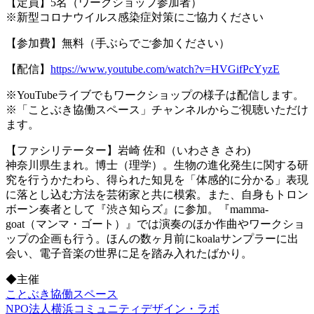
【定員】5名（ワークショップ参加者）
※新型コロナウイルス感染症対策にご協力ください
【参加費】無料（手ぶらでご参加ください）
【配信】
https://www.youtube.com/watch?v=HVGifPcYyzE
※YouTubeライブでもワークショップの様子は配信します。
※「ことぶき協働スペース」チャンネルからご視聴いただけ
ます。
【ファシリテーター】岩崎 佐和（いわさき さわ)
神奈川県生まれ。博士（理学）。生物の進化発生に関する研
究を行うかたわら、得られた知見を「体感的に分かる」表現
に落とし込む方法を芸術家と共に模索。また、自身もトロン
ボーン奏者として『渋さ知らズ』に参加。『mamma-
goat（マンマ・ゴート）』では演奏のほか作曲やワークショ
ップの企画も行う。ほんの数ヶ月前にkoalaサンプラーに出
会い、電子音楽の世界に足を踏み入れたばかり。
◆主催
ことぶき協働スペース
NPO法人横浜コミュニティデザイン・ラボ