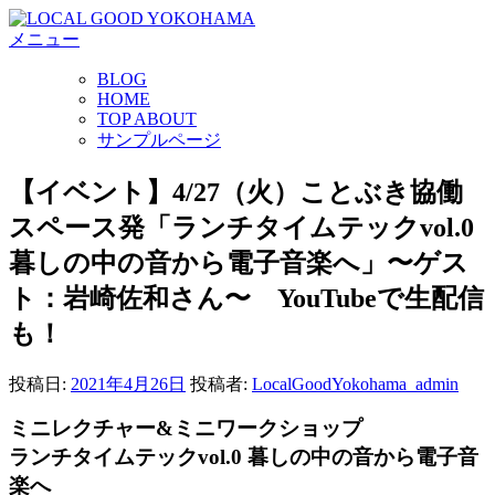
コ
メニュー
ン
テ
BLOG
ン
HOME
ツ
TOP ABOUT
へ
サンプルページ
ス
キ
【イベント】4/27（火）ことぶき協働
ッ
スペース発「ランチタイムテックvol.0
プ
暮しの中の音から電子音楽へ」〜ゲス
ト：岩崎佐和さん〜 YouTubeで生配信
も！
投稿日:
2021年4月26日
投稿者:
LocalGoodYokohama_admin
ミニレクチャー&ミニワークショップ
ランチタイムテックvol.0 暮しの中の音から電子音
楽へ