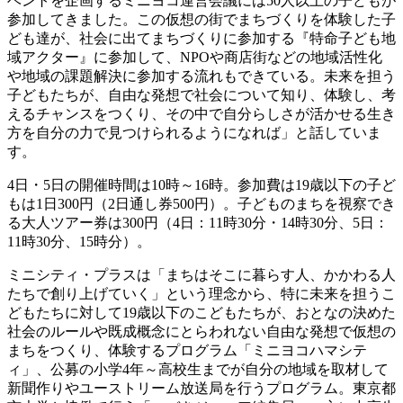
ベントを企画するミニヨコ運営会議には50人以上の子どもが
参加してきました。この仮想の街でまちづくりを体験した子
ども達が、社会に出てまちづくりに参加する『特命子ども地
域アクター』に参加して、NPOや商店街などの地域活性化
や地域の課題解決に参加する流れもできている。未来を担う
子どもたちが、自由な発想で社会について知り、体験し、考
えるチャンスをつくり、その中で自分らしさが活かせる生き
方を自分の力で見つけられるようになれば」と話していま
す。
4日・5日の開催時間は10時～16時。参加費は19歳以下の子ど
もは1日300円（2日通し券500円）。子どものまちを視察でき
る大人ツアー券は300円（4日：11時30分・14時30分、5日：
11時30分、15時分）。
ミニシティ・プラスは「まちはそこに暮らす人、かかわる人
たちで創り上げていく」という理念から、特に未来を担うこ
どもたちに対して19歳以下のこどもたちが、おとなの決めた
社会のルールや既成概念にとらわれない自由な発想で仮想の
まちをつくり、体験するプログラム「ミニヨコハマシテ
ィ」、公募の小学4年～高校生までが自分の地域を取材して
新聞作りやユーストリーム放送局を行うプログラム。東京都