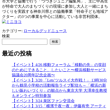
市大学と協働で行う「つづきジュニア編集局」、主に中高生
が特命で大人のまちづくりの現場に参加し大人と一緒にまち
づくりを実践する神奈川県との協働事業「特命子ども地域ア
クター」の3つの事業を中心に活動している非営利団体。
カテゴリー:
ローカルグッドニュース
検索
検索
最近の投稿
【イベント】4/26 移動フォーラム「移動の先」の笑顔
のためにできること、したいこと〜横浜移動サービス
協議会20周年記念企画〜
【イベント】3/20 「Lets’ツルスイ大作戦！」 13時30分
から鶴見小学校の活動報告ライブ配信も～「横浜の新
しい賑わいづくり」の観点から東京大学 大澤幸生教授
もオンライン特別参加
【イベント】3/24 泉区ファン交流会
【イベント】3/15「横濱千夜一夜」伊藤有壱 アーティ