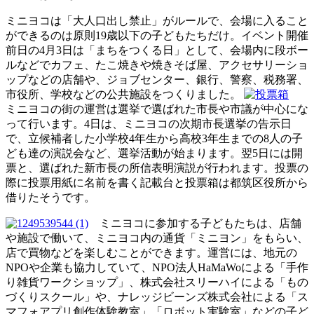
ミニヨコは「大人口出し禁止」がルールで、会場に入ること
ができるのは原則19歳以下の子どもたちだけ。イベント開催
前日の4月3日は「まちをつくる日」として、会場内に段ボー
ルなどでカフェ、たこ焼きや焼きそば屋、アクセサリーショ
ップなどの店舗や、ジョブセンター、銀行、警察、税務署、
市役所、学校などの公共施設をつくりました。
ミニヨコの街の運営は選挙で選ばれた市長や市議が中心にな
って行います。4日は、ミニヨコの次期市長選挙の告示日
で、立候補者した小学校4年生から高校3年生までの8人の子
ども達の演説会など、選挙活動が始まります。翌5日には開
票と、選ばれた新市長の所信表明演説が行われます。投票の
際に投票用紙に名前を書く記載台と投票箱は都筑区役所から
借りたそうです。
ミニヨコに参加する子どもたちは、店舗
や施設で働いて、ミニヨコ内の通貨「ミニヨン」をもらい、
店で買物などを楽しむことができます。運営には、地元の
NPOや企業も協力していて、NPO法人HaMaWoによる「手作
り雑貨ワークショップ」、株式会社スリーハイによる「もの
づくりスクール」や、ナレッジビーンズ株式会社による「ス
マフォアプリ創作体験教室」「ロボット実験室」などの子ど