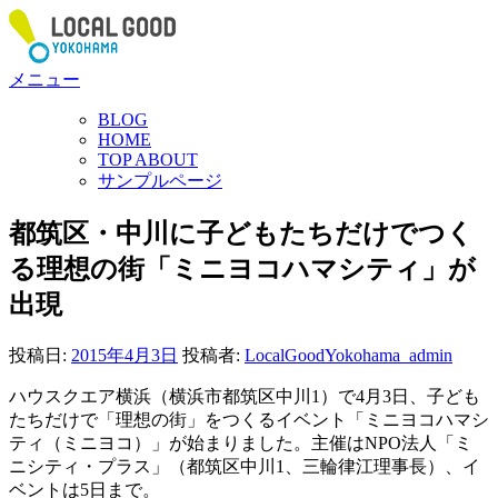
コ
ン
テ
メニュー
ン
ツ
BLOG
へ
HOME
ス
TOP ABOUT
サンプルページ
キ
ッ
都筑区・中川に子どもたちだけでつく
プ
る理想の街「ミニヨコハマシティ」が
出現
投稿日:
2015年4月3日
投稿者:
LocalGoodYokohama_admin
ハウスクエア横浜（横浜市都筑区中川1）で4月3日、子ども
たちだけで「理想の街」をつくるイベント「ミニヨコハマシ
ティ（ミニヨコ）」が始まりました。主催はNPO法人「ミ
ニシティ・プラス」（都筑区中川1、三輪律江理事長）、イ
ベントは5日まで。