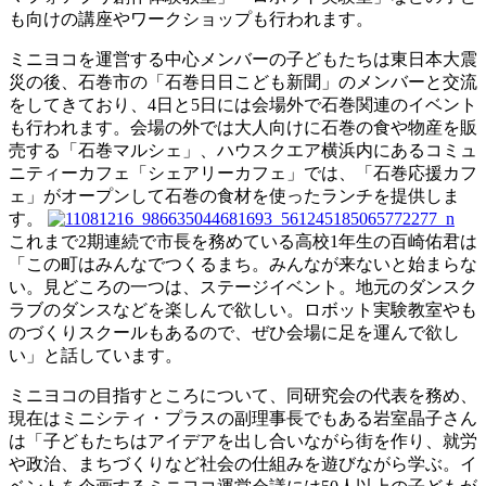
も向けの講座やワークショップも行われます。
ミニヨコを運営する中心メンバーの子どもたちは東日本大震
災の後、石巻市の「石巻日日こども新聞」のメンバーと交流
をしてきており、4日と5日には会場外で石巻関連のイベント
も行われます。会場の外では大人向けに石巻の食や物産を販
売する「石巻マルシェ」、ハウスクエア横浜内にあるコミュ
ニティーカフェ「シェアリーカフェ」では、「石巻応援カフ
ェ」がオープンして石巻の食材を使ったランチを提供しま
す。
これまで2期連続で市長を務めている高校1年生の百崎佑君は
「この町はみんなでつくるまち。みんなが来ないと始まらな
い。見どころの一つは、ステージイベント。地元のダンスク
ラブのダンスなどを楽しんで欲しい。ロボット実験教室やも
のづくりスクールもあるので、ぜひ会場に足を運んで欲し
い」と話しています。
ミニヨコの目指すところについて、同研究会の代表を務め、
現在はミニシティ・プラスの副理事長でもある岩室晶子さん
は「子どもたちはアイデアを出し合いながら街を作り、就労
や政治、まちづくりなど社会の仕組みを遊びながら学ぶ。イ