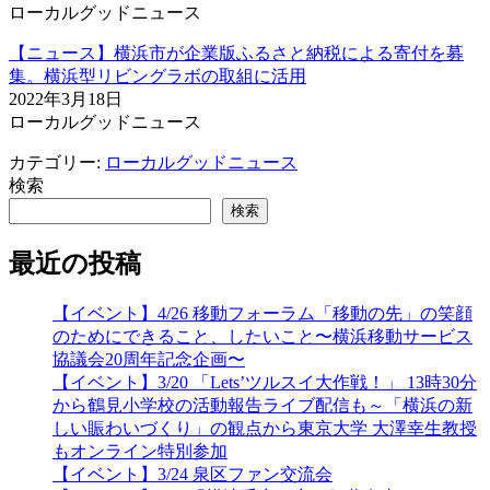
ローカルグッドニュース
【ニュース】横浜市が企業版ふるさと納税による寄付を募
集。横浜型リビングラボの取組に活用
2022年3月18日
ローカルグッドニュース
カテゴリー:
ローカルグッドニュース
検索
検索
最近の投稿
【イベント】4/26 移動フォーラム「移動の先」の笑顔
のためにできること、したいこと〜横浜移動サービス
協議会20周年記念企画〜
【イベント】3/20 「Lets’ツルスイ大作戦！」 13時30分
から鶴見小学校の活動報告ライブ配信も～「横浜の新
しい賑わいづくり」の観点から東京大学 大澤幸生教授
もオンライン特別参加
【イベント】3/24 泉区ファン交流会