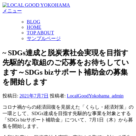
コ
メニュー
ン
テ
BLOG
ン
HOME
ツ
TOP ABOUT
へ
サンプルページ
ス
キ
~ SDGs達成と脱炭素社会実現を目指す
ッ
先駆的な取組のご応募をお待ちしてい
プ
ます～SDGs bizサポート補助金の募集
を開始します
投稿日:
2021年7月7日
投稿者:
LocalGoodYokohama_admin
コロナ禍からの経済回復を見据えた「くらし・経済対策」の
一環として、SDGs達成を目指す先駆的な事業を対象とする
「SDGs bizサポート補助金」について、7月1日（木）から募
集を開始します。