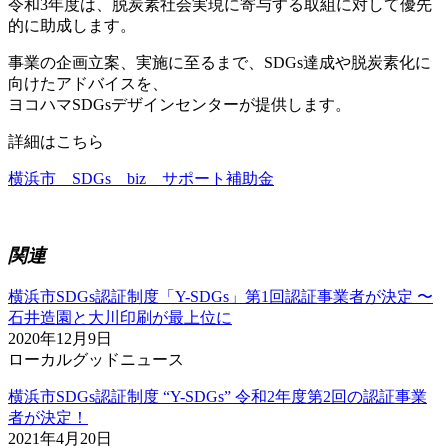
令和3年度は、脱炭素社会実現に寄与する取組に対して優先
的に助成します。
事業の企画立案、実施に至るまで、SDGs達成や脱炭素化に
向けたアドバイスを、
ヨコハマSDGsデザインセンターが提供します。
詳細はこちら
横浜市 SDGs biz サポート補助金
関連
横浜市SDGs認証制度「Y-SDGs」第1回認証事業者が決定 〜
石井造園と大川印刷が最上位に
2020年12月9日
ローカルグッドニュース
横浜市SDGs認証制度 “Y-SDGs” 令和2年度第2回の認証事業
者が決定！
2021年4月20日