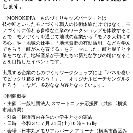
します。
「MONOKIPPA ものづくりキッズパーク」とは：
技や匠といったモノづくり職人の技術体験だけではなく、モ
ノづくりに係わる多様な企業のワークショップを体験するこ
とで、モノづくりを通じて地域の産業から「モノを大切にす
る心」や「地域の仕事」「地球資源の有効活用」などを学ん
でもらう「町が人を育てる」をテーマにした、町と親子と企
業をつなげ、地域産業が子供たちの新たな学びの場になるこ
とを目指したイベントです。
出展する企業のものづくりワークショップには「バネを巻い
てビックリ箱を作ろう！」、「オリジナルビーチサンダルを
作ろう！」など、多彩なな内容となっています。
◇開催概要
・主催︓一般社団法人 スマートニッチ応援団（共催︓横浜
市経済局）
・対象︓横浜市内在住の小学生とその家族
・日時：令和３年７月 24 日(土) 10 時～16 時
・会場︓日本丸メモリアルパーク アリーナ（横浜市西区み