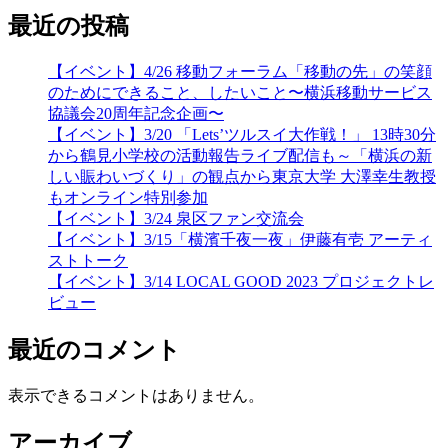
最近の投稿
【イベント】4/26 移動フォーラム「移動の先」の笑顔
のためにできること、したいこと〜横浜移動サービス
協議会20周年記念企画〜
【イベント】3/20 「Lets’ツルスイ大作戦！」 13時30分
から鶴見小学校の活動報告ライブ配信も～「横浜の新
しい賑わいづくり」の観点から東京大学 大澤幸生教授
もオンライン特別参加
【イベント】3/24 泉区ファン交流会
【イベント】3/15「横濱千夜一夜」伊藤有壱 アーティ
ストトーク
【イベント】3/14 LOCAL GOOD 2023 プロジェクトレ
ビュー
最近のコメント
表示できるコメントはありません。
アーカイブ