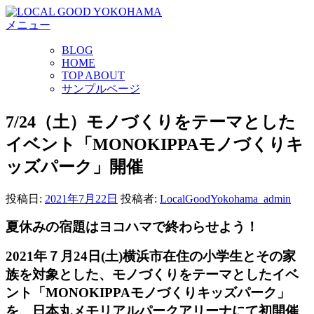
コ
メニュー
ン
テ
BLOG
ン
HOME
ツ
TOP ABOUT
へ
サンプルページ
ス
キ
7/24（土）モノづくりをテーマとした
ッ
イベント「MONOKIPPAモノづくりキ
プ
ッズパーク」開催
投稿日:
2021年7月22日
投稿者:
LocalGoodYokohama_admin
夏休みの宿題はヨコハマで終わらせよう！
2021年７月24日(土)横浜市在住の小学生とその家
族を対象とした、モノづくりをテーマとしたイベ
ント「MONOKIPPAモノづくりキッズパーク」
を、日本丸メモリアルパークアリーナにて初開催