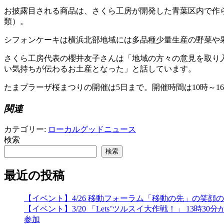
お披露目される商品は、さくら工房が開発した青葉区内で作
類）。
シフォンケーキは横浜北部地域には多品種少量生産の野菜や
さくら工房代表の櫻井友子さんは「地域の方々の意見を取り
い気持ちが伝わるお土産となった」と話しています。
たまプラーザ桜まつりの開催は5日まで。開催時間は10時～16
関連
カテゴリー:
ローカルグッドニュース
検索
検索
最近の投稿
【イベント】4/26 移動フォーラム「移動の先」の笑
【イベント】3/20 「Lets’ツルスイ大作戦！」 
参加