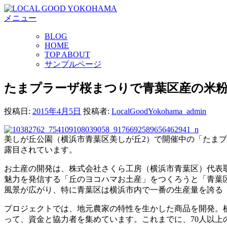
コ
メニュー
ン
テ
BLOG
ン
HOME
ツ
TOP ABOUT
へ
サンプルページ
ス
キ
たまプラーザ桜まつりで青葉区産の米
ッ
プ
投稿日:
2015年4月5日
投稿者:
LocalGoodYokohama_admin
美しが丘公園（横浜市青葉区美しが丘2）で開催中の「たま
露目されています。
お土産の開発は、株式会社さくら工房（横浜市青葉区）代表取締
魅力を発信する「丘のヨコハマお土産」をつくろうと「青葉
風景が広がり、特に青葉区は横浜市内で一番の生産量を誇る
プロジェクトでは、地元農家の特性を生かした商品を開発。
って、資金と協力者を集めています。これまでに、70人以上