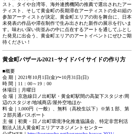
スト、タイや台湾等、海外連携機関の推薦で選出されたアー
ティスト、そして黄金町の長期滞在アーティストの全41組の
参加アーティストが決定。黄金町エリアの街を舞台に、日本
未発表の作品や滞在制作で生み出された新作の展示を行いま
す。味わい深い街並みの中に点在するアートを通してふとし
た発見に出会う、黄金町エリアのアートイベントにぜひご期
待ください！
黄金町バザール2021−サイドバイサイドの作り方
■概要
会 期｜2021年10月1日(金)〜10月31日(日)
時 間｜11：00～19：00
休場日｜月曜日
会 場｜京急線日ノ出町駅・⻩金町駅間の高架下スタジオ/周
辺のスタジオ/地域商店/屋外空地ほか
料 金｜1,000円（一般）、無料（高校生以下）※第１部、第
２部共通パスポート
主 催｜初黄・日ノ出町環境浄化推進協議会、特定非営利活
動法人法人黄金町エリアマネジメントセンター
公式WEB｜
http://koganecho.net/koganecho-bazaar-2021/