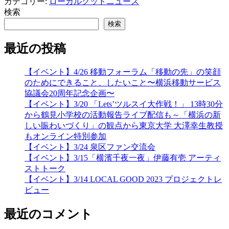
カテゴリー:
ローカルグッドニュース
検索
検索
最近の投稿
【イベント】4/26 移動フォーラム「移動の先」の笑顔
のためにできること、したいこと〜横浜移動サービス
協議会20周年記念企画〜
【イベント】3/20 「Lets’ツルスイ大作戦！」 13時30分
から鶴見小学校の活動報告ライブ配信も～「横浜の新
しい賑わいづくり」の観点から東京大学 大澤幸生教授
もオンライン特別参加
【イベント】3/24 泉区ファン交流会
【イベント】3/15「横濱千夜一夜」伊藤有壱 アーティ
ストトーク
【イベント】3/14 LOCAL GOOD 2023 プロジェクトレ
ビュー
最近のコメント