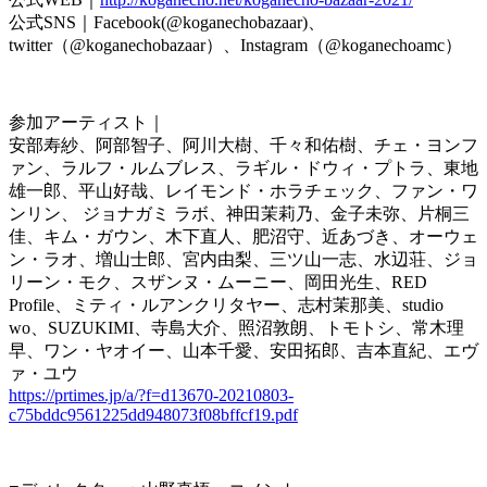
公式SNS｜Facebook(@koganechobazaar)、
twitter（@koganechobazaar）、Instagram（@koganechoamc）
参加アーティスト｜
安部寿紗、阿部智子、阿川大樹、千々和佑樹、チェ・ヨンフ
ァン、ラルフ・ルムブレス、ラギル・ドウィ・プトラ、東地
雄一郎、平山好哉、レイモンド・ホラチェック、ファン・ワ
ンリン、 ジョナガミ ラボ、神田茉莉乃、金子未弥、片桐三
佳、キム・ガウン、木下直人、肥沼守、近あづき、オーウェ
ン・ラオ、増山士郎、宮内由梨、三ツ山一志、水辺荘、ジョ
リーン・モク、スザンヌ・ムーニー、岡田光生、RED
Profile、ミティ・ルアンクリタヤー、志村茉那美、studio
wo、SUZUKIMI、寺島大介、照沼敦朗、トモトシ、常木理
早、ワン・ヤオイー、山本千愛、安田拓郎、吉本直紀、エヴ
ァ・ユウ
https://prtimes.jp/a/?f=d13670-20210803-
c75bddc9561225dd948073f08bffcf19.pdf