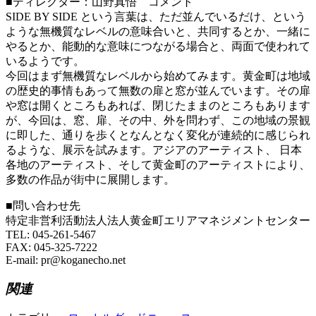
■ディレクター：山野真悟 コメント
SIDE BY SIDE という言葉は、ただ並んでいるだけ、という
ような無機質なレベルの意味合いと、共同するとか、一緒に
やるとか、能動的な意味につながる場合と、両面で使われて
いるようです。
今回はまず無機質なレベルから始めてみます。黄金町は地域
の歴史的事情もあって無数の扉と窓が並んでいます。その扉
や窓は開くところもあれば、閉じたままのところもあります
が、今回は、窓、扉、その中、外を問わず、この地域の景観
に即した、通りを歩くとなんとなく変化が連続的に感じられ
るような、展示を試みます。アジアのアーティスト、 日本
各地のアーティスト、そして黄金町のアーティストにより、
多数の作品が街中に展開します。
■問い合わせ先
特定非営利活動法人法人黄金町エリアマネジメントセンター
TEL: 045-261-5467
FAX: 045-325-7222
E-mail: pr@koganecho.net
関連