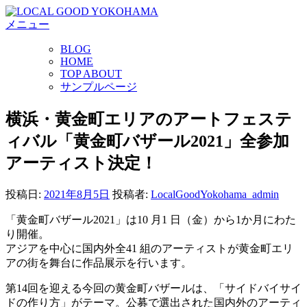
コ
メニュー
ン
テ
BLOG
ン
HOME
ツ
TOP ABOUT
へ
サンプルページ
ス
キ
横浜・黄金町エリアのアートフェステ
ッ
ィバル「黄金町バザール2021」全参加
プ
アーティスト決定！
投稿日:
2021年8月5日
投稿者:
LocalGoodYokohama_admin
「黄金町バザール2021」は10 月1 日（金）から1か月にわた
り開催。
アジアを中心に国内外全41 組のアーティストが黄金町エリ
アの街を舞台に作品展示を行います。
第14回を迎える今回の黄金町バザールは、「サイドバイサイ
ドの作り方」がテーマ。公募で選出された国内外のアーティ