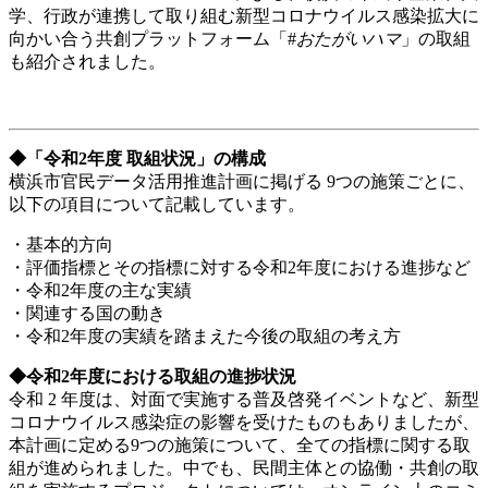
学、行政が連携して取り組む新型コロナウイルス感染拡大に
向かい合う共創プラットフォーム「#
おたがいハマ
」の取組
も紹介されました。
◆「令和2年度 取組状況」の構成
横浜市官民データ活用推進計画に掲げる 9つの施策ごとに、
以下の項目について記載しています。
・基本的方向
・評価指標とその指標に対する令和2年度における進捗など
・令和2年度の主な実績
・関連する国の動き
・令和2年度の実績を踏まえた今後の取組の考え方
◆令和2年度における取組の進捗状況
令和 2 年度は、対面で実施する普及啓発イベントなど、新型
コロナウイルス感染症の影響を受けたものもありましたが、
本計画に定める9つの施策について、全ての指標に関する取
組が進められました。中でも、民間主体との協働・共創の取