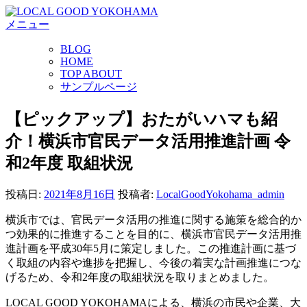
コ
メニュー
ン
テ
BLOG
ン
HOME
ツ
TOP ABOUT
へ
サンプルページ
ス
キ
【ピックアップ】おたがいハマも紹
ッ
介！横浜市官民データ活用推進計画 令
プ
和2年度 取組状況
投稿日:
2021年8月16日
投稿者:
LocalGoodYokohama_admin
横浜市では、官民データ活用の推進に関する施策を総合的か
つ効果的に推進することを目的に、横浜市官民データ活用推
進計画を平成30年5月に策定しました。この推進計画に基づ
く取組の内容や進捗を把握し、今後の着実な計画推進につな
げるため、令和2年度の取組状況を取りまとめました。
LOCAL GOOD YOKOHAMAによる、横浜の市民や企業、大