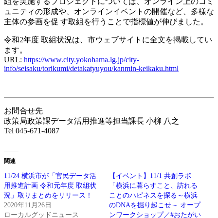
組を実施するプロジェクトについては、オンライン上のコミ
ュニティの形成や、オンラインイベントの開催など、多様な
主体の参画を促 す取組を行うことで指標値が伸びました。
令和2年度 取組状況は、市ウェブサイトに全文を掲載してい
ます。
URL:
https://www.city.yokohama.lg.jp/city-
info/seisaku/torikumi/detakatyuyou/kanmin-keikaku.html
お問合せ先
政策局政策課データ活用推進等担当課長 小柳 八之
Tel 045-671-4087
関連
11/24 横浜市が「官民データ活
【イベント】11/1 共創ラボ
用推進計画 令和元年度 取組状
「横浜に暮らすこと、訪れる
況」取りまとめをリリース！
ことのハピネスを探る～横浜
2020年11月26日
のDNAを掘り起こせ～ オープ
ローカルグッドニュース
ンワークショップ／#おたがい