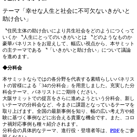
テーマ「幸せな人生と社会に不可欠ないきがいと
助け合い」
〝住民主体の助け合いにより共生社会をどのようにつくって
いくか 〝人生にとってのいきがいとは 〝どのようなものか
豪華パネリストをお迎えして、幅広い視点から、本サミット
の主テーマである 〝「いきがいと助け合い」について議論
を進めます。
◆分科会
本サミットならではの各分野を代表する素晴らしいパネリス
トの皆様による「34の分科会」を用意しました。充実した分
科会テーマ、パネリストにご期待ください。
大阪サミットでの提言をさらに進めようという分科会、新し
いテーマの分科会など、今まさに課題となっているテーマを
取り上げます。全国の最新事例を知り、幅の広い考え方や経
験に基づく事例などに出合える貴重な機会です。また、コロ
ナ禍対応事例も種々紹介されます。
分科会の具体的なテーマ、進行役・登壇者等は、
PDF
をご参
照ください。