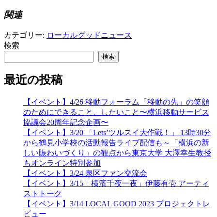
関連
カテゴリー:
ローカルグッドニュース
検索
検索
最近の投稿
【イベント】4/26 移動フォーラム「移動の先」の笑顔
のためにできること、したいこと〜横浜移動サービス
協議会20周年記念企画〜
【イベント】3/20 「Lets’ツルスイ大作戦！」 13時30分
から鶴見小学校の活動報告ライブ配信も～「横浜の新
しい賑わいづくり」の観点から東京大学 大澤幸生教授
もオンライン特別参加
【イベント】3/24 泉区ファン交流会
【イベント】3/15「横濱千夜一夜」伊藤有壱 アーティ
ストトーク
【イベント】3/14 LOCAL GOOD 2023 プロジェクトレ
ビュー