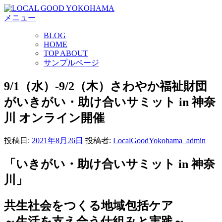
コ
メニュー
ン
テ
BLOG
ン
HOME
ツ
TOP ABOUT
へ
サンプルページ
ス
キ
9/1（水）-9/2（木）さわやか福祉財団
ッ
がいきがい・助け合いサミット in 神奈
プ
川 オンライン開催
投稿日:
2021年8月26日
投稿者:
LocalGoodYokohama_admin
「いきがい・助け合いサミット in 神奈
川」
共生社会をつくる地域包括ケア
～生活を支え合う仕組みと実践～