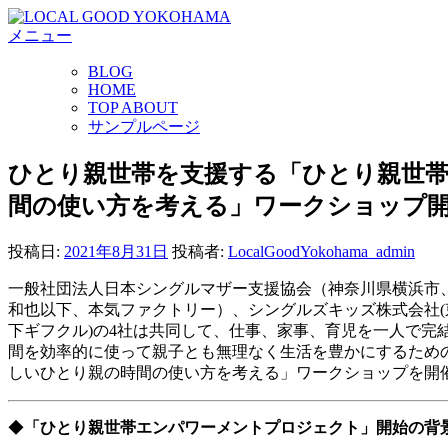
コ
メニュー
ン
テ
BLOG
ン
HOME
ツ
TOP ABOUT
へ
サンプルページ
ス
キ
ひとり親世帯を支援する「ひとり親世
ッ
間の使い方を考える」ワークショップ
プ
投稿日:
2021年8月31日
投稿者:
LocalGoodYokohama_admin
一般社団法人日本シングルマザー支援協会（神奈川県横浜市
和也以下、本気ファクトリー）、シングルズキッズ株式会社(東
下ギフクル)の4社は共同して、仕事、家事、育児を一人で
間を効率的に使って親子とも無理なく生活を豊かにするためのプ
しいひとり親の時間の使い方を考える」ワークショップを開
◆
「ひとり親世帯エンパワーメントプロジェクト」開始の背