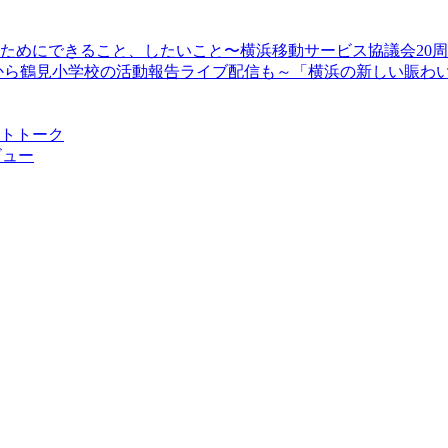
顔のためにできること、したいこと〜横浜移動サービス協議会20
13時30分から鶴見小学校の活動報告ライブ配信も～「横浜の新しい
ストトーク
ビュー