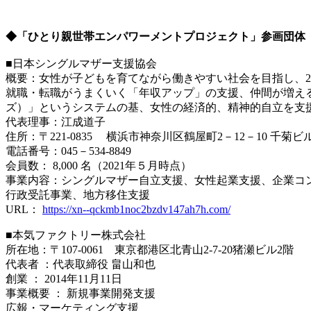
◆「ひとり親世帯エンパワーメントプロジェクト」参画団体
■日本シングルマザー支援協会
概要：女性が子どもを育てながら働きやすい社会を目指し、20
就職・転職がうまくいく「年収アップ」の支援、仲間が増える
ズ）」というシステムの基、女性の経済的、精神的自立を支
代表理事：江成道子
住所：〒221-0835 横浜市神奈川区鶴屋町2－12－10 千菊ビル
電話番号：045－534-8849
会員数： 8,000 名（2021年５月時点）
事業内容：シングルマザー自立支援、女性起業支援、企業コ
行政受託事業、地方移住支援
URL：
https://xn--qckmb1noc2bzdv147ah7h.com/
■本気ファクトリー株式会社
所在地：〒107-0061 東京都港区北青山2-7-20猪瀬ビル2階
代表者 ：代表取締役 畠山和也
創業 ： 2014年11月11日
事業概要 ： 新規事業開発支援
広報・マーケティング支援