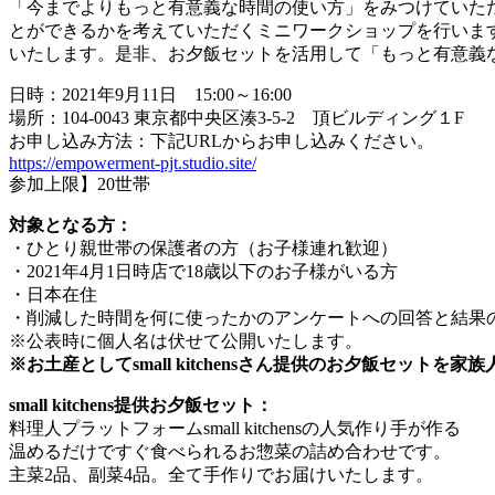
「今までよりもっと有意義な時間の使い方」をみつけていた
とができるかを考えていただくミニワークショップを行います。「
いたします。是非、お夕飯セットを活用して「もっと有意義
日時：2021年9月11日 15:00～16:00
場所：104-0043 東京都中央区湊3-5-2 頂ビルディング１F
お申し込み方法：下記URLからお申し込みください。
https://empowerment-pjt.studio.site/
参加上限】20世帯
対象となる方：
・ひとり親世帯の保護者の方（お子様連れ歓迎）
・2021年4月1日時店で18歳以下のお子様がいる方
・日本在住
・削減した時間を何に使ったかのアンケートへの回答と結果
※公表時に個人名は伏せて公開いたします。
※お土産としてsmall kitchensさん提供のお夕飯セットを家
small kitchens提供お夕飯セット：
料理人プラットフォームsmall kitchensの人気作り手が作る
温めるだけですぐ食べられるお惣菜の詰め合わせです。
主菜2品、副菜4品。全て手作りでお届けいたします。