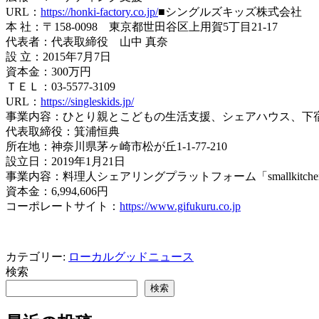
URL：
https://honki-factory.co.jp/
■シングルズキッズ株式会社
本 社：〒158-0098 東京都世田谷区上用賀5丁目21-17
代表者：代表取締役 山中 真奈
設 立：2015年7月7日
資本金：300万円
ＴＥＬ：03-5577-3109
URL：
https://singleskids.jp/
事業内容：ひとり親とこどもの生活支援、シェアハウス、下宿、飲
代表取締役：箕浦恒典
所在地：神奈川県茅ヶ崎市松が丘1-1-77-210
設立日：2019年1月21日
事業内容：料理人シェアリングプラットフォーム「smallkitche
資本金：6,994,606円
コーポレートサイト：
https://www.gifukuru.co.jp
カテゴリー:
ローカルグッドニュース
検索
検索