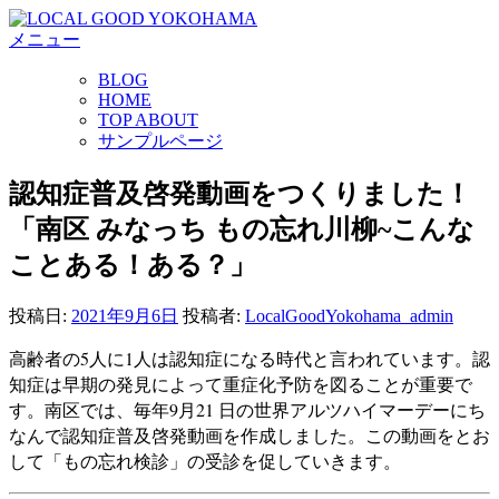
コ
メニュー
ン
テ
BLOG
ン
HOME
ツ
TOP ABOUT
へ
サンプルページ
ス
キ
認知症普及啓発動画をつくりました！
ッ
「南区 みなっち もの忘れ川柳~こんな
プ
ことある！ある？」
投稿日:
2021年9月6日
投稿者:
LocalGoodYokohama_admin
高齢者の5人に1人は認知症になる時代と言われています。認
知症は早期の発見によって重症化予防を図ることが重要で
す。南区では、毎年9月21 日の世界アルツハイマーデーにち
なんで認知症普及啓発動画を作成しました。この動画をとお
して「もの忘れ検診」の受診を促していきます。