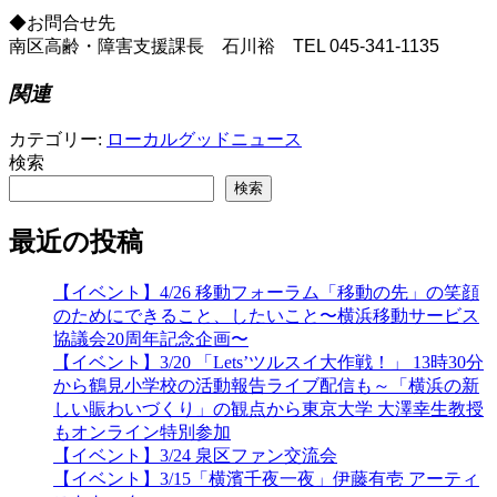
◆お問合せ先

南区高齢・障害支援課長　石川
裕　TEL 045-341-1135
関連
カテゴリー:
ローカルグッドニュース
検索
検索
最近の投稿
【イベント】4/26 移動フォーラム「移動の先」の笑顔
のためにできること、したいこと〜横浜移動サービス
協議会20周年記念企画〜
【イベント】3/20 「Lets’ツルスイ大作戦！」 13時30分
から鶴見小学校の活動報告ライブ配信も～「横浜の新
しい賑わいづくり」の観点から東京大学 大澤幸生教授
もオンライン特別参加
【イベント】3/24 泉区ファン交流会
【イベント】3/15「横濱千夜一夜」伊藤有壱 アーティ