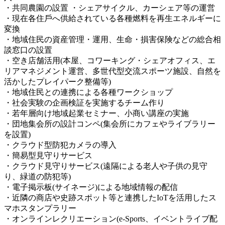
・共同農園の設置 ・シェアサイクル、カーシェア等の運営
・現在各住戶へ供給されている各種燃料を再生エネルギーに
変換
・地域住⺠の資産管理・運用、生命・損害保険などの総合相
談窓口の設置
・空き店舗活用(本屋、コワーキング・シェアオフィス、エ
リアマネジメント運営、多世代型交流スポーツ施設、自然を
活かしたプレイパーク整備等)
・地域住⺠との連携による各種ワークショップ
・社会実験の企画検証を実施するチーム作り
・若年層向け地域起業セミナー、小商い講座の実施
・団地集会所の設計コンペ(集会所にカフェやライブラリー
を設置)
・クラウド型防犯カメラの導入
・簡易型見守りサービス
・クラウド見守りサービス(遠隔による老人や子供の見守
り、緑道の防犯等)
・電子掲示板(サイネージ)による地域情報の配信
・近隣の商店や史跡スポット等と連携したIoTを活用したス
マホスタンプラリー
・オンラインレクリエーション(e-Sports、イベントライブ配