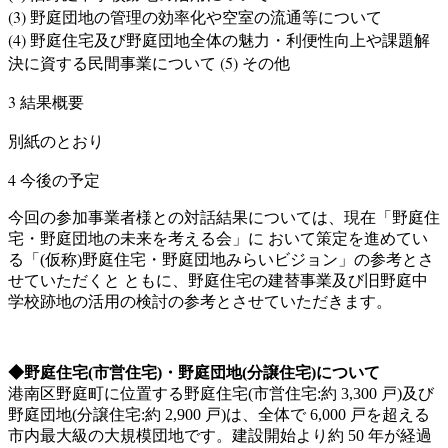
(3) 野庭団地の管理の効率化や空室の流通等について
(4) 野庭住宅及び野庭団地全体の魅力・利便性向上や課題解
決に資する民間事業について (5) その他
3 結果概要
別紙のとおり
4 今後の予定
今回の参加事業者様との対話結果については、現在「野庭住
宅・野庭団地の未来を考える会」に おいて策定を進めてい
る「(仮称)野庭住宅・野庭団地みらいビジョン」の参考とさ
せていただくと ともに、野庭住宅の建替事業及び旧野庭中
学校跡地の活用の検討の参考とさせていただきます。
◆野庭住宅(市営住宅)・野庭団地(分譲住宅)について
港南区野庭町に位置する野庭住宅(市営住宅:約 3,300 戸)及び
野庭団地(分譲住宅:約 2,900 戸)は、全体で 6,000 戸を超える
市内最大級の大規模団地です。建設開始より約 50 年が経過