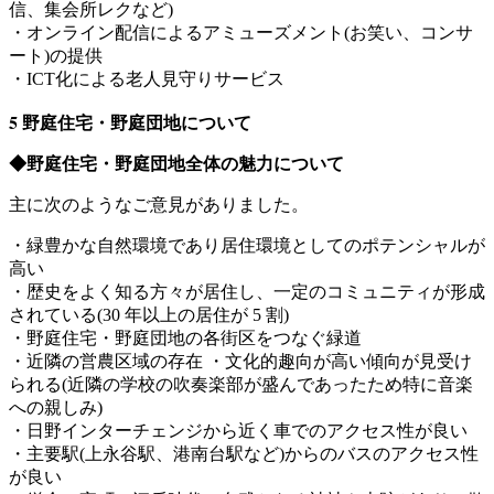
信、集会所レクなど)
・オンライン配信によるアミューズメント(お笑い、コンサ
ート)の提供
・ICT化による老人見守りサービス
5 野庭住宅・野庭団地について
◆野庭住宅・野庭団地全体の魅力について
主に次のようなご意見がありました。
・緑豊かな自然環境であり居住環境としてのポテンシャルが
高い
・歴史をよく知る方々が居住し、一定のコミュニティが形成
されている(30 年以上の居住が 5 割)
・野庭住宅・野庭団地の各街区をつなぐ緑道
・近隣の営農区域の存在 ・文化的趣向が高い傾向が見受け
られる(近隣の学校の吹奏楽部が盛んであったため特に音楽
への親しみ)
・日野インターチェンジから近く車でのアクセス性が良い
・主要駅(上永谷駅、港南台駅など)からのバスのアクセス性
が良い