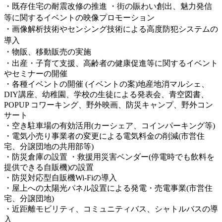
・既存住宅の耐震改修の推進 ・街の賑わい創出、魅力発信
等に関するイベントの映像プロモーション
・画像解析技術やセンシング技術による高度防犯システムの
導入
・物販、移動販売の実施
・
出産・子育て支援、高齢者の健康促進等に関するイベント
やセミナーの開催
・各種イベントの開催 (イベントの案)地産地消マルシェ、
DIY講座、幼稚園、学校の生徒による発表会、⻘空図書、
POPUP コワーキング、野外映画、防災キャンプ、野外コン
サート
・空き駐車場の有効活用(カーシェア、コインパーキング等)
・電気小売り事業者の変更による電気料金の削減(市営住
宅、分譲団地の共用部等)
・防災倉庫の設置 ・救援用災害ベンダー(停電時でも飲料を
提供できる自販機)の設置
・防災対応型自販機Wi-Fiの導入
・屋上への太陽光パネル設置による発電・売電事業(市営住
宅、分譲団地)
・近距離モビリティ、コミュニティバス、シャトルバスの導
入