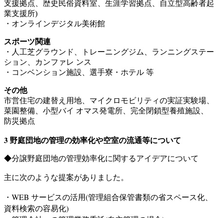
支援拠点、歴史⺠俗資料室、生涯学習拠点、自立型高齢者起
業支援所)
・オンラインデジタル美術館
スポーツ関連
・人工芝グラウンド、トレーニングジム、ランニングステー
ション、カンファレ ンス
・コンベンション施設、選手寮・ホテル 等
その他
市営住宅の建替え用地、マイクロモビリティの実証実験場、
菜園整備、小型バイ オマス発電所、完全閉鎖型養殖施設、
防災拠点
3 野庭団地の管理の効率化や空室の流通等について
◆分譲野庭団地の管理効率化に関するアイデアについて
主に次のような提案がありました。
・WEB サービスの活用(管理組合保管書類の省スペース化、
資料検索の容易化)