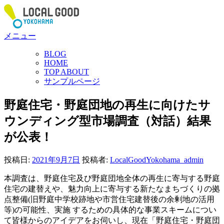
コ
ン
テ
メニュー
ン
ツ
BLOG
へ
HOME
ス
TOP ABOUT
サンプルページ
キ
ッ
野庭住宅・野庭団地の再生に向けたサ
プ
ウンディング型市場調査（対話）結果
が公表！
投稿日:
2021年9月7日
投稿者:
LocalGoodYokohama_admin
本調査は、野庭住宅及び野庭団地全体の再生に寄与する野庭
住宅の建替えや、魅力向上に寄与する新たなまちづくりの拠
点整備(旧野庭中学校跡地や市営住宅建替後の余剰地の活用
等)の可能性、実施 するための具体的な事業スキームについ
て皆様からのアイデアをお伺いし、現在「野庭住宅・野庭団