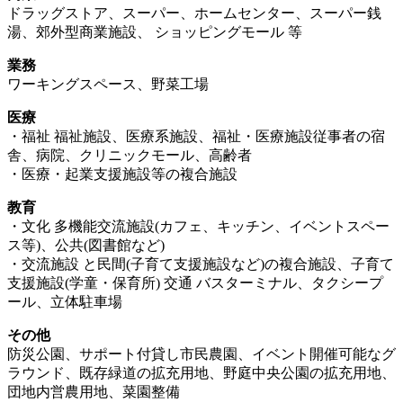
ドラッグストア、スーパー、ホームセンター、スーパー銭
湯、郊外型商業施設、 ショッピングモール 等
業務
ワーキングスペース、野菜工場
医療
・福祉 福祉施設、医療系施設、福祉・医療施設従事者の宿
舎、病院、クリニックモール、高齢者
・医療・起業支援施設等の複合施設
教育
・文化 多機能交流施設(カフェ、キッチン、イベントスペー
ス等)、公共(図書館など)
・交流施設 と⺠間(子育て支援施設など)の複合施設、子育て
支援施設(学童・保育所) 交通 バスターミナル、タクシープ
ール、立体駐車場
その他
防災公園、サポート付貸し市⺠農園、イベント開催可能なグ
ラウンド、既存緑道の拡充用地、野庭中央公園の拡充用地、
団地内営農用地、菜園整備