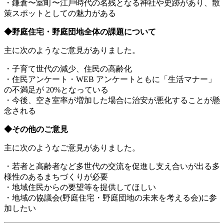
・鎌倉〜室町〜江戶時代の名残となる神社や史跡があり、散
策スポットとしての魅力がある
◆野庭住宅・野庭団地全体の課題について
主に次のようなご意見がありました。
・子育て世代の減少、住⺠の高齢化
・住⺠アンケート・WEB アンケートともに「生活マナー」
の不満足が 20%となっている
・今後、空き室率が増加した場合に治安が悪化することが懸
念される
◆その他のご意見
主に次のようなご意見がありました。
・若者と高齢者など多世代の交流を促進し支え合いが出る多
様性のあるまちづくりが必要
・地域住⺠からの要望等を提供してほしい
・地域の協議会(野庭住宅・野庭団地の未来を考える会)に参
加したい