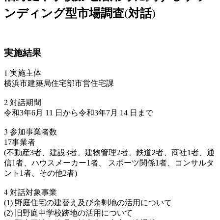
ンディング型市場調査(対話)
実施結果
1 実施主体
横浜市建築局住宅部市営住宅課
2 対話期間
令和3年6月 11 日から令和3年7月 14 日まで
3 参加事業者数
17事業者
(不動産3者、建設3者、建物管理2者、鉄道2者、商社1者、通
信1者、ハウスメーカー1者、 スポーツ関係1者、コンサルタ
ント1者、その他2者)
4 対話対象事業
(1) 野庭住宅の建替え及び余剰地の活用について
(2) 旧野庭中学校跡地の活用について