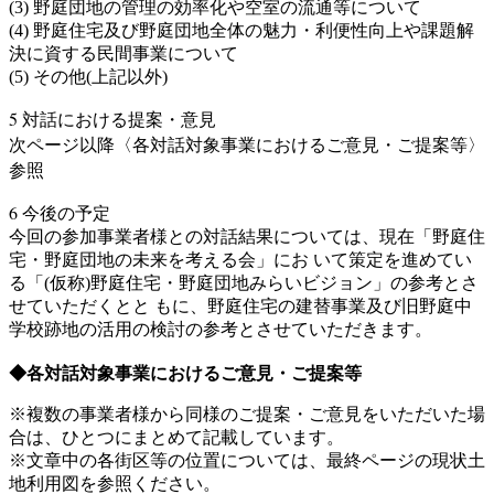
(3) 野庭団地の管理の効率化や空室の流通等について
(4) 野庭住宅及び野庭団地全体の魅力・利便性向上や課題解
決に資する⺠間事業について
(5) その他(上記以外)
5 対話における提案・意見
次ページ以降〈各対話対象事業におけるご意見・ご提案等〉
参照
6 今後の予定
今回の参加事業者様との対話結果については、現在「野庭住
宅・野庭団地の未来を考える会」にお いて策定を進めてい
る「(仮称)野庭住宅・野庭団地みらいビジョン」の参考とさ
せていただくとと もに、野庭住宅の建替事業及び旧野庭中
学校跡地の活用の検討の参考とさせていただきます。
◆各対話対象事業におけるご意見・ご提案等
※複数の事業者様から同様のご提案・ご意見をいただいた場
合は、ひとつにまとめて記載しています。
※文章中の各街区等の位置については、最終ページの現状土
地利用図を参照ください。