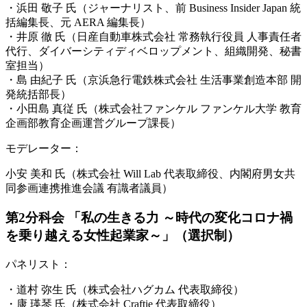
・浜田 敬子 氏（ジャーナリスト、前 Business Insider Japan 統
括編集長、元 AERA 編集長）
・井原 徹 氏（日産自動車株式会社 常務執行役員 人事責任者
代行、ダイバーシティディベロップメント、組織開発、秘書
室担当）
・島 由紀子 氏（京浜急行電鉄株式会社 生活事業創造本部 開
発統括部長）
・小田島 真従 氏（株式会社ファンケル ファンケル大学 教育
企画部教育企画運営グループ課長）
モデレーター：
小安 美和 氏（株式会社 Will Lab 代表取締役、内閣府男女共
同参画連携推進会議 有識者議員）
第2分科会 「私の生きる力 ～時代の変化コロナ禍
を乗り越える女性起業家～」（選択制）
パネリスト：
・道村 弥生 氏（株式会社ハグカム 代表取締役）
・康 瑛琴 氏（株式会社 Craftie 代表取締役）