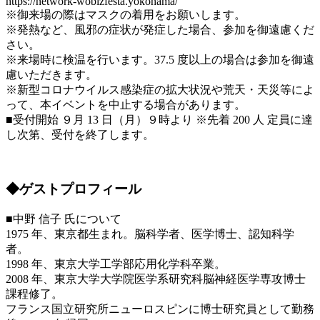
https://network-wobizfesta.yokohama/
※御来場の際はマスクの着用をお願いします。
※発熱など、風邪の症状が発症した場合、参加を御遠慮くだ
さい。
※来場時に検温を行います。37.5 度以上の場合は参加を御遠
慮いただきます。
※新型コロナウイルス感染症の拡大状況や荒天・天災等によ
って、本イベントを中止する場合があります。
■受付開始 ９月 13 日（月）９時より ※先着 200 人 定員に達
し次第、受付を終了します。
◆ゲストプロフィール
■中野 信子 氏について
1975 年、東京都生まれ。脳科学者、医学博士、認知科学
者。
1998 年、東京大学工学部応用化学科卒業。
2008 年、東京大学大学院医学系研究科脳神経医学専攻博士
課程修了。
フランス国立研究所ニューロスピンに博士研究員として勤務