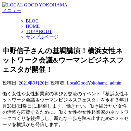
コ
メニュー
ン
テ
BLOG
ン
HOME
ツ
TOP ABOUT
へ
サンプルページ
ス
キ
中野信子さんの基調講演！横浜女性ネ
ッ
ットワーク会議&ウーマンビジネスフ
プ
ェスタが開催！
投稿日:
2021年9月20日
投稿者:
LocalGoodYokohama_admin
働く女性や女性起業家の学びと交流のイベント「横浜女性ネ
ットワーク会議＆ウーマンビジネスフェスタ」を令和３年11
月28日(日曜日)に開催します。働きたい、働き続けたい女性
の活躍を応援するために、働く女性や女性起業家のネットワ
ークづくりを後押しし、新たな一歩を踏み出すためのメッセ
ージを横浜から発信します。