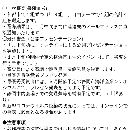
◯一次審査(書類選考)
・各都市で１組ずつ（計３組）、自由テーマで１組の合計４
組を選定します。
・選考結果は、１月中旬までに連絡先のメールアドレスに直
接通知いたします。
◯最終審査（公開プレゼンテーション）
・１月下旬頃に、オンラインによる公開プレゼンテーション
を実施します。
（１月下旬頃開催予定の横浜市主催のイベントにて、審査を
行う予定です。）
・審査員による審議で優秀賞、最優秀賞を決定します。
◯最優秀賞受賞者プレゼン発表
・最優秀受賞者には、３月開催予定の静岡市海洋産業シンポ
ジウムにて、プレゼン発表をして頂く予定です。
・静岡市内会場までの交通費等を補助予定です。（上限あ
り）
※新型コロナウイルス感染の状況によっては、オンラインで
の発表に変更となる場合があります。
◆注意事項
・著作権等の法的保護を受けられる情報については、あらか