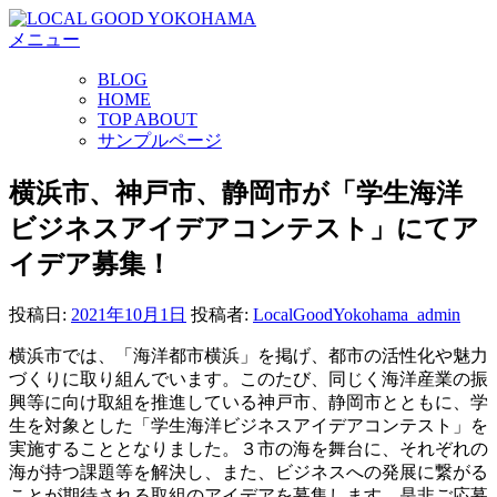
コ
メニュー
ン
テ
BLOG
ン
HOME
ツ
TOP ABOUT
へ
サンプルページ
ス
キ
横浜市、神戸市、静岡市が「学生海洋
ッ
ビジネスアイデアコンテスト」にてア
プ
イデア募集！
投稿日:
2021年10月1日
投稿者:
LocalGoodYokohama_admin
横浜市では、「海洋都市横浜」を掲げ、都市の活性化や魅力
づくりに取り組んでいます。このたび、同じく海洋産業の振
興等に向け取組を推進している神戸市、静岡市とともに、学
生を対象とした「学生海洋ビジネスアイデアコンテスト」を
実施することとなりました。３市の海を舞台に、それぞれの
海が持つ課題等を解決し、また、ビジネスへの発展に繋がる
ことが期待される取組のアイデアを募集します。是非ご応募