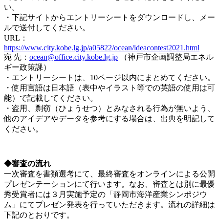
い。
・下記サイトからエントリーシートをダウンロードし、メー
ルで送付してください。
URL：
https://www.city.kobe.lg.jp/a05822/ocean/ideacontest2021.html
宛 先：
ocean@office.city.kobe.lg.jp
（神戸市企画調整局エネル
ギー政策課）
・エントリーシートは、10ページ以内にまとめてください。
・使用言語は日本語（表中やイラスト等での英語の使用は可
能）で記載してください。
・盗用、剽窃（ひょうせつ）とみなされる行為が無いよう、
他のアイデアやデータを参考にする場合は、出典を明記して
ください。
◆審査の流れ
一次審査を書類選考にて、最終審査をオンラインによる公開
プレゼンテーションにて行います。なお、審査とは別に最優
秀受賞者には３月実施予定の「静岡市海洋産業シンポジウ
ム」にてプレゼン発表を行っていただきます。流れの詳細は
下記のとおりです。