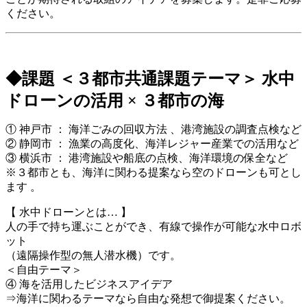
ください。
◆課題 ＜３都市共通課題テーマ＞ 水中
ドローンの活用 × ３都市の海
① 神戸市 ： 海洋ごみの回収方法 、港湾施設の調査点検など
② 静岡市 ： 漁業の高度化、海洋レジャー産業での活用など
③ 横浜市 ： 港湾施設や船底の点検、海洋環境の保全など
※３都市とも、海洋に関わる提案なら空のドローンも可とし
ます 。
【 水中ドローンとは… 】
人の手で持ち運ぶことができ、有線で操作が可能な水中ロボ
ット
（遠隔操作型の無人潜水機）です。
＜自由テーマ＞
④ 海を活用したビジネスアイデア
⇒海洋に関わるテーマなら自由な発想で御提案ください。