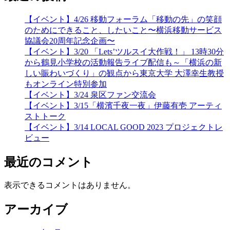
【イベント】4/26 移動フォーラム「移動の先」の笑顔
のためにできること、したいこと〜横浜移動サービス
協議会20周年記念企画〜
【イベント】3/20 「Lets’ツルスイ大作戦！」 13時30分
から鶴見小学校の活動報告ライブ配信も～「横浜の新
しい賑わいづくり」の観点から東京大学 大澤幸生教授
もオンライン特別参加
【イベント】3/24 泉区ファン交流会
【イベント】3/15「横濱千夜一夜」伊藤有壱 アーティ
ストトーク
【イベント】3/14 LOCAL GOOD 2023 プロジェクトレ
ビュー
最近のコメント
表示できるコメントはありません。
アーカイブ