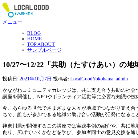
コ
ン
テ
メニュー
ン
ツ
BLOG
へ
HOME
ス
TOP ABOUT
サンプルページ
キ
ッ
10/27〜12/22「共助（たすけあ
プ
投稿日:
2021年10月7日
投稿者:
LocalGoodYokohama_admin
かながわコミュニティカレッジは、共に支え合う共助の社会
講座を開催し、NPOやボランティア活動等に必要な知識や技
今、あらゆる世代でさまざまな人々が地域でつながり支え合う
ちで、誰もが参加できる地縁の助け合い活動が活発になるこ
神奈川県が開催するこの講座では実践事例の紹介や、共に地
創り、広げていくかなどを学び、参加者同士の意見交換を通