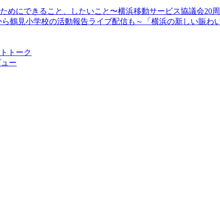
顔のためにできること、したいこと〜横浜移動サービス協議会20
13時30分から鶴見小学校の活動報告ライブ配信も～「横浜の新しい
ストトーク
ビュー