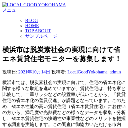
コ
メニュー
ン
テ
BLOG
ン
HOME
ツ
TOP ABOUT
へ
サンプルページ
ス
キ
横浜市は脱炭素社会の実現に向けて省
ッ
エネ賃貸住宅モニターを募集します！
プ
投稿日:
2021年10月14日
投稿者:
LocalGoodYokohama_admin
横浜市では、脱炭素社会の実現に向けて、住宅の省エネ化に
関する様々な取組を進めていますが、賃貸住宅は、持ち家と
比較して、二重サッシなどの設置率が低いことから、「賃貸
住宅の省エネ化の普及促進」が課題となっています。このた
め、省エネ性能の高い賃貸住宅（省エネ賃貸住宅）にお住い
の方から、満足度や光熱費などの様々なデータを収集・分析
し、省エネ賃貸住宅の快適性や事業性などのメリットを把握
する調査を実施します。この調査に御協力いただける市内