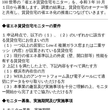
100 世帯の「省エネ賃貸住宅モニター」を、令和 3 年 10 月
１日から募集します。調査の結果は、賃貸住宅のオーナー等
と共有し、賃貸住宅の省エネ化の推進につなげていきます。
◆省エネ賃貸住宅モニターの要件
１ 申込時点で、以下の（１）、（２）のいずれかに該当す
る賃貸住宅にお住まいの方
（１）一つ以上の居室に Low-E 複層ガラス窓または二重サ
ッシ（内窓）が設置されている賃貸住宅
（２）現行の省エネ基準以上の外皮（壁、開口部等）性能を
有する賃貸住宅
２ 上記１を満たした上で、下記内容をすべて満たす方
（１）横浜市内在住の方
（２）WEB上のアンケートフォーム及び電子メールにて適
切にデータをやり取りいただける方
（３）本事業の趣旨及び実施事項を十分ご理解の上、モニタ
ー開始から完了までご協力いただける方
◆モニター募集、実施期間及び実施事項
１ モニター募集、実施期間