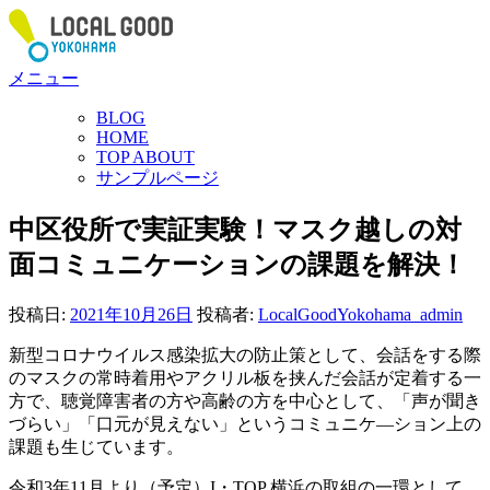
コ
ン
テ
メニュー
ン
ツ
BLOG
へ
HOME
ス
TOP ABOUT
サンプルページ
キ
ッ
中区役所で実証実験！マスク越しの対
プ
面コミュニケーションの課題を解決！
投稿日:
2021年10月26日
投稿者:
LocalGoodYokohama_admin
新型コロナウイルス感染拡大の防止策として、会話をする際
のマスクの常時着用やアクリル板を挟んだ会話が定着する一
方で、聴覚障害者の方や高齢の方を中心として、「声が聞き
づらい」「口元が見えない」というコミュニケ―ション上の
課題も生じています。
令和3年11月より（予定）I・TOP 横浜の取組の一環として、