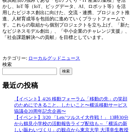
横浜経済の強みである「ものづくり・IT 産業の集積」を活
かし、IoT 等（IoT、ビッグデータ、AI、ロボット等）を活
用したビジネス創出に向けた、交流・連携、プロジェクト推
進、人材育成等を包括的に進めていくプラットフォームで
す。これらの取組から個別プロジェクトを立ち上げ、「新た
なビジネスモデル創出」、「中小企業のチャレンジ支援」、
「社会課題解決への貢献」を目標としています。
カテゴリー:
ローカルグッドニュース
検索
検索
最近の投稿
【イベント】4/26 移動フォーラム「移動の先」の笑顔
のためにできること、したいこと〜横浜移動サービス
協議会20周年記念企画〜
【イベント】3/20 「Lets’ツルスイ大作戦！」 13時30分
から鶴見小学校の活動報告ライブ配信も～「横浜の新
しい賑わいづくり」の観点から東京大学 大澤幸生教授