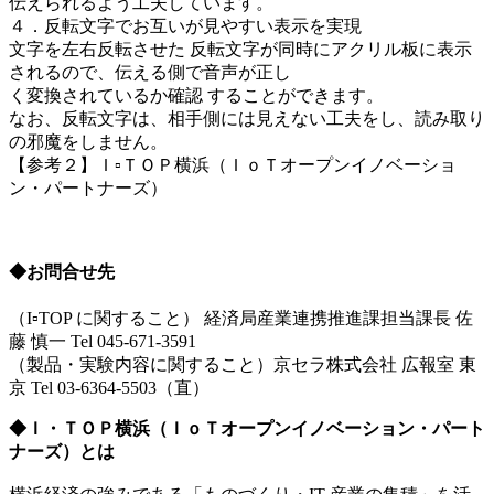
伝えられるよう工夫しています。
４．反転文字でお互いが見やすい表示を実現
文字を左右反転させた 反転文字が同時にアクリル板に表示
されるので、伝える側で音声が正し
く変換されているか確認 することができます。
なお、反転文字は、相手側には見えない工夫をし、読み取り
の邪魔をしません。
【参考２】Ｉ▫ＴＯＰ横浜（ＩｏＴオープンイノベーショ
ン・パートナーズ）
◆お問合せ先
（I▫TOP に関すること） 経済局産業連携推進課担当課長 佐
藤 慎一 Tel 045-671-3591
（製品・実験内容に関すること）京セラ株式会社 広報室 東
京 Tel 03-6364-5503（直）
◆Ｉ・ＴＯＰ横浜（ＩｏＴオープンイノベーション・パート
ナーズ）とは