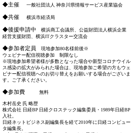
◆主催
一般社団法人 神奈川県情報サービス産業協会
◆共催
横浜市経済局
◆後援申請中
横浜商工会議所、公益財団法人横浜企業
経営支援財団、横浜ITクラスター交流会
◆参加者定員
現地参加80名様前後※
ウェビナー配信視聴参加 制限なし
※現地参加希望者様が多数となった場合や新型コロナウイル
ス感染の拡大がみられた場合は、現地参加ご希望の方もウェ
ビナー配信視聴へのお切り替えをお願いする場合がございま
す。ご了承ください。
◆参加費
無料
木村岳史 氏 略歴
株式会社 日経BP 日経クロステック編集委員・1989年日経BP
入社。
日経ネットビジネス副編集長を経て2010年に日経コンピュー
タ編集長。