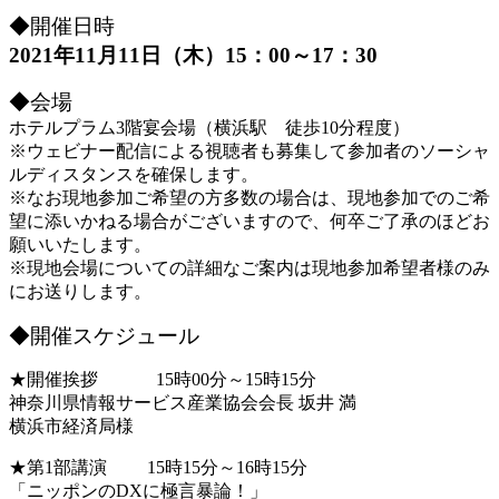
◆開催日時
2021年11月11日（木）15：00～17：30
◆会場
ホテルプラム3階宴会場（横浜駅 徒歩10分程度）
※ウェビナー配信による視聴者も募集して参加者のソーシャ
ルディスタンスを確保します。
※なお現地参加ご希望の方多数の場合は、現地参加でのご希
望に添いかねる場合がございますので、何卒ご了承のほどお
願いいたします。
※現地会場についての詳細なご案内は現地参加希望者様のみ
にお送りします。
◆開催スケジュール
★開催挨拶 15時00分～15時15分
神奈川県情報サービス産業協会会長 坂井 満
横浜市経済局様
★第1部講演 15時15分～16時15分
「ニッポンのDXに極言暴論！」