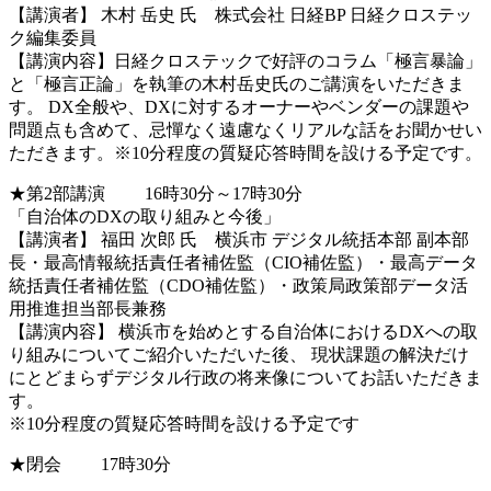
【講演者】 木村 岳史 氏 株式会社 日経BP 日経クロステッ
ク編集委員
【講演内容】日経クロステックで好評のコラム「極言暴論」
と「極言正論」を執筆の木村岳史氏のご講演をいただきま
す。 DX全般や、DXに対するオーナーやベンダーの課題や
問題点も含めて、忌憚なく遠慮なくリアルな話をお聞かせい
ただきます。※10分程度の質疑応答時間を設ける予定です。
★第2部講演 16時30分～17時30分
「自治体のDXの取り組みと今後」
【講演者】 福田 次郎 氏 横浜市 デジタル統括本部 副本部
長・最高情報統括責任者補佐監（CIO補佐監）・最高データ
統括責任者補佐監（CDO補佐監）・政策局政策部データ活
用推進担当部長兼務
【講演内容】 横浜市を始めとする自治体におけるDXへの取
り組みについてご紹介いただいた後、 現状課題の解決だけ
にとどまらずデジタル行政の将来像についてお話いただきま
す。
※10分程度の質疑応答時間を設ける予定です
★閉会 17時30分