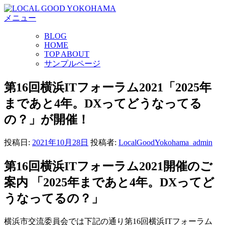
コ
メニュー
ン
テ
BLOG
ン
HOME
ツ
TOP ABOUT
へ
サンプルページ
ス
キ
第16回横浜ITフォーラム2021「2025年
ッ
まであと4年。DXってどうなってる
プ
の？」が開催！
投稿日:
2021年10月28日
投稿者:
LocalGoodYokohama_admin
第16回横浜ITフォーラム2021開催のご
案内 「2025年まであと4年。DXってど
うなってるの？」
横浜市交流委員会では下記の通り第16回横浜ITフォーラム