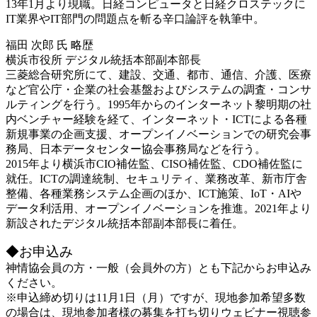
13年1月より現職。日経コンピュータと日経クロステックに
IT業界やIT部門の問題点を斬る辛口論評を執筆中。
福田 次郎 氏 略歴
横浜市役所 デジタル統括本部副本部長
三菱総合研究所にて、建設、交通、都市、通信、介護、医療
など官公庁・企業の社会基盤およびシステムの調査・コンサ
ルティングを行う。1995年からのインターネット黎明期の社
内ベンチャー経験を経て、インターネット・ICTによる各種
新規事業の企画支援、オープンイノベーションでの研究会事
務局、日本データセンター協会事務局などを行う。
2015年より横浜市CIO補佐監、CISO補佐監、CDO補佐監に
就任。ICTの調達統制、セキュリティ、業務改革、新市庁舎
整備、各種業務システム企画のほか、ICT施策、IoT・AIや
データ利活用、オープンイノベーションを推進。2021年より
新設されたデジタル統括本部副本部長に着任。
◆お申込み
神情協会員の方・一般（会員外の方）とも下記からお申込み
ください。
※申込締め切りは11月1日（月）ですが、現地参加希望多数
の場合は、現地参加者様の募集を打ち切りウェビナー視聴参