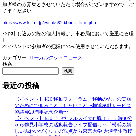
加者様のみ募集とさせていただく場合がございますので、ご
了承ください。
https://www.kia.or.jp/event/6820/book_form.php
※お申し込みの際の個人情報は、事務局において厳重に管理
し、
本イベントの参加者の把握にのみ使用させていただきます。
カテゴリー:
ローカルグッドニュース
検索
検索
最近の投稿
【イベント】4/26 移動フォーラム「移動の先」の笑顔
のためにできること、したいこと〜横浜移動サービス
協議会20周年記念企画〜
【イベント】3/20 「Lets’ツルスイ大作戦！」 13時30分
から鶴見小学校の活動報告ライブ配信も～「横浜の新
しい賑わいづくり」の観点から東京大学 大澤幸生教授