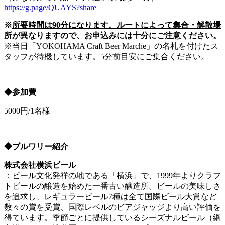
https://g.page/QUAYS?share
※
所要時間は90分になります。ルートによって集合・解散場
所が異なりますので、お申込みには十分にご注意ください。
※当日「YOKOHAMA Craft Beer Marche」の名札を付けたス
タッフが待機しています。5分前目安にご集合ください。
◆参加費
5000円/1名様
◆ブルワリー紹介
株式会社横浜ビール
：ビール文化発祥の地である「横浜」で、1999年よりクラフ
トビールの醸造を始めた一番古い醸造所。ビールの美味しさ
を追求し、レギュラービール7種は全て国際ビール大賞など
数々の賞を受賞、国際レベルのビアジャッジより高い評価を
得ています。季節ごとに提供しているシーズナルビール（綱