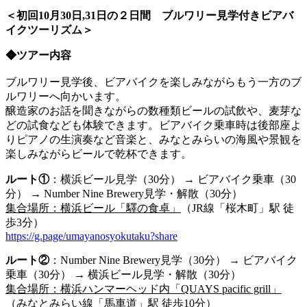
＜初回10月30日,31日の２日間 ブルワリー見学付きビアバ
イクツーリズム＞
◆ツアー内容
ブルワリー見学後、ビアバイクを楽しみながらもう一方のブ
ルワリーへ向かいます。
醸造家のお話を聞きながらの数種類ビールの試飲や、麦芽な
どの試食なども体験できます。ビアバイク乗車時は後部座よ
りピアノの生演奏など音楽と、みなとみらいの海風や景観を
楽しみながらビールで乾杯できます。
ルート①
：横浜ビール見学（30分） → ビアバイク乗車（30
分） → Number Nine Brewery見学・解散（30分）
集合場所：横浜ビール「驛の食卓」
（JR線「桜木町」駅 徒
歩3分）
https://g.page/umayanosyokutaku?share
ルート②
：Number Nine Brewery見学（30分） → ビアバイク
乗車（30分） → 横浜ビール見学・解散（30分）
集合場所：横浜ハンマーヘッド内「QUAYS pacific grill」
（みなとみらい線「馬車道」駅 徒歩10分）