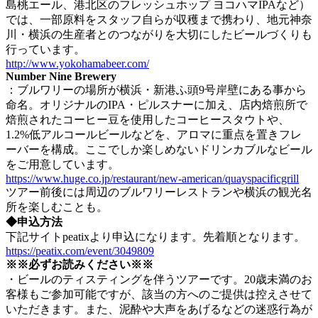
島桃エール、港北区のフレッシュホップ ヨコハマIPAなど）
では、一部原料をスタッフ自らが収穫まで携わり、地元神奈
川・横浜の生産者とのつながりを大切にしたビールづくりも
行っています。
http://www.yokohamabeer.com/
Number Nine Brewery
：ブルワリーの場所が横浜・新港ふ頭9号岸壁にある事から
命名。オリジナルのIPA・ピルスナーに加え、店内焙煎所で
焙煎されたコーヒー豆を使用したコーヒースタウトや、
1.2%低アルコールビールなどを、アロマに重点を置きフレ
ーバーを構成。ここでしか楽しめないドリンカブルなビール
をご用意しています。
https://www.huge.co.jp/restaurant/new-american/quayspacificgrill
ツアー前後には周辺のブルワリーレストランや横浜の観光名
所を楽しむことも。
◆申込方法
下記サイトpeatixより申込になります。先着順となります。
https://peatix.com/event/3049809
※※必ずお読みください※※
・ビールのティスティングを伴うツアーです。20歳未満のお
客様もご参加可能ですが、該当の方へのご提供は控えさせて
いただきます。また、泥酔や大声をあげるなどの迷惑行為が