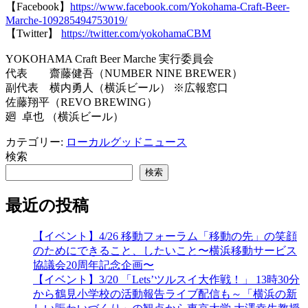
【Facebook】
https://www.facebook.com/Yokohama-Craft-Beer-
Marche-109285494753019/
【Twitter】
https://twitter.com/yokohamaCBM
YOKOHAMA Craft Beer Marche 実行委員会
代表 齋藤健吾（NUMBER NINE BREWER）
副代表 横内勇人（横浜ビール） ※広報窓口
佐藤翔平（REVO BREWING）
廻 卓也 （横浜ビール）
カテゴリー:
ローカルグッドニュース
検索
検索
最近の投稿
【イベント】4/26 移動フォーラム「移動の先」の笑顔
のためにできること、したいこと〜横浜移動サービス
協議会20周年記念企画〜
【イベント】3/20 「Lets’ツルスイ大作戦！」 13時30分
から鶴見小学校の活動報告ライブ配信も～「横浜の新