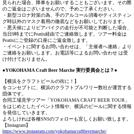
見られた場合、降車をお願いすることもございます。その際
のご返金はございませんので、予めご了承ください。
・新型コロナ対策の為、手のアルコール消毒やティスティン
グ時以外のマスク着用の徹底などをお願いしております。
・悪天候によりビアバイクの走行が不可能と判断した場合、
当日9時までにPeatix経由でご連絡致します。ツアー料金は
Peatixにご登録の口座にご返金致します。
・イベントに関するお問い合わせは、「主催者へ連絡」より
ご連絡をお願いします。お電話等によるお問い合わせ は受
け付けておりません。
●YOKOHAMA Craft Beer Marche 実行委員会とは？●
【横浜をクラフトビールの街に！】
をコンセプトに、横浜のクラフトブルワリー数社が運営する
団体です。
合同工場見学ツアー「YOKOHAMA CRAFT BEER TOUR」
をはじめとしたイベント情報や、横浜のビールに関する情報
を発信していきます。
よろしければ各種SNSのフォローも宜しくお願い致します。
【Instagram】
https://www.instagram.com/yokohamacraftbeermarche/