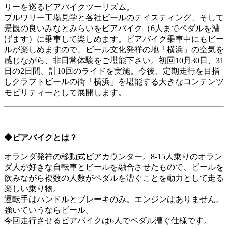
リーを巡るビアバイクツーリズム。
ブルワリー工場見学と各社ビールのテイスティング、そして
景観の良いみなとみらいをビアバイク（6人までペダルを漕
げます）に乗車して楽しめます。ビアバイク乗車中にもビー
ルが楽しめますので、ビール文化発祥の地「横浜」の空気を
感じながら、非日常体験をご堪能下さい。初回10月30日、31
日の2日間。計10回のライドを実施。今後、定期走行を目指
しクラフトビールの街「横浜」を堪能する大きなコンテンツ
モビリティーとして展開します。
◆ビアバイクとは？
オランダ発祥の移動式ビアカウンター。8-15人乗りのオラン
ダ人が好きな自転車とビールを融合させたもので、ビールを
飲みながら複数の人数がペダルを漕ぐことを動力として走る
楽しい乗り物。
運転手はハンドルとブレーキのみ。エンジンはありません。
強いていうならビール。
今回走行させるビアバイクは6人でペダル漕ぐ仕様です。