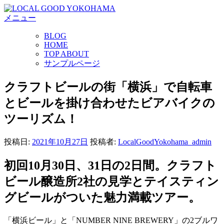
コ
メニュー
ン
テ
BLOG
ン
HOME
ツ
TOP ABOUT
へ
サンプルページ
ス
キ
クラフトビールの街「横浜」で自転車
ッ
とビールを掛け合わせたビアバイクの
プ
ツーリズム！
投稿日:
2021年10月27日
投稿者:
LocalGoodYokohama_admin
初回10月30日、31日の2日間。クラフト
ビール醸造所2社の見学とテイスティン
グビールがついた魅力満載ツアー。
「横浜ビール」と「NUMBER NINE BREWERY」の2ブルワ