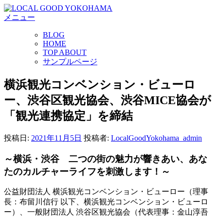
コ
メニュー
ン
テ
BLOG
ン
HOME
ツ
TOP ABOUT
へ
サンプルページ
ス
キ
横浜観光コンベンション・ビューロ
ッ
ー、渋谷区観光協会、渋谷MICE協会が
プ
「観光連携協定」を締結
投稿日:
2021年11月5日
投稿者:
LocalGoodYokohama_admin
～横浜・渋谷 二つの街の魅力が響きあい、あな
たのカルチャーライフを刺激します！～
公益財団法人 横浜観光コンベンション・ビューロー（理事
長：布留川信行 以下、横浜観光コンベンション・ビューロ
ー）、一般財団法人 渋谷区観光協会（代表理事：金山淳吾