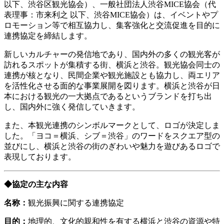
以下、渋谷区観光協会）、一般社団法人渋谷MICE協会（代
表理事：市来利之 以下、渋谷MICE協会）は、イベントやプ
ロモーション等で相互協力し、集客強化と交流促進を目的に
連携協定を締結します。
新しいカルチャーの発信地であり、国内外の多くの観光客が
訪れるスポットが集積する街、横浜と渋谷。観光協会同士の
連携が核となり、民間企業や観光施設とも協力し、両エリア
を活性化させる面的な事業展開を図ります。横浜と渋谷が日
本における観光の一大拠点であるというブランドを打ち出
し、国内外に強く発信していきます。
また、本観光連携のシンボルマークとして、ロゴが決定しま
した。「ヨコ＝横浜、シブ＝渋谷」のワードをスクエア型の
並びにし、横浜と渋谷の街のぎわいや魅力を遊びあるロゴで
表現しております。
◆協定の主な内容
名称：
観光振興に関する連携協定
目的：
地理的、文化的親和性を有する横浜と渋谷の資源や特