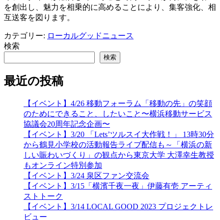
を創出し、魅力を相乗的に高めることにより、集客強化、相
互送客を図ります。
カテゴリー:
ローカルグッドニュース
検索
検索
最近の投稿
【イベント】4/26 移動フォーラム「移動の先」の笑顔
のためにできること、したいこと〜横浜移動サービス
協議会20周年記念企画〜
【イベント】3/20 「Lets’ツルスイ大作戦！」 13時30分
から鶴見小学校の活動報告ライブ配信も～「横浜の新
しい賑わいづくり」の観点から東京大学 大澤幸生教授
もオンライン特別参加
【イベント】3/24 泉区ファン交流会
【イベント】3/15「横濱千夜一夜」伊藤有壱 アーティ
ストトーク
【イベント】3/14 LOCAL GOOD 2023 プロジェクトレ
ビュー