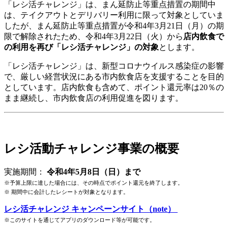
「レシ活チャレンジ」は、まん延防止等重点措置の期間中
は、テイクアウトとデリバリー利用に限って対象としていま
したが、まん延防止等重点措置が令和4年3月21日（月）の期
限で解除されたため、令和4年3月22日（火）から
店内飲食で
の利用を再び「レシ活チャレンジ」の対象
とします。
「レシ活チャレンジ」は、新型コロナウイルス感染症の影響
で、厳しい経営状況にある市内飲食店を支援することを目的
としています。店内飲食も含めて、ポイント還元率は20％の
まま継続し、市内飲食店の利用促進を図ります。
レシ活動チャレンジ事業の概要
実施期間：
令和4年5月8日（日）まで
※予算上限に達した場合には、その時点でポイント還元を終了します。
※ 期間中に会計したレシートが対象となります。
レシ活チャレンジ キャンペーンサイト（note）
※このサイトを通じてアプリのダウンロード等が可能です。