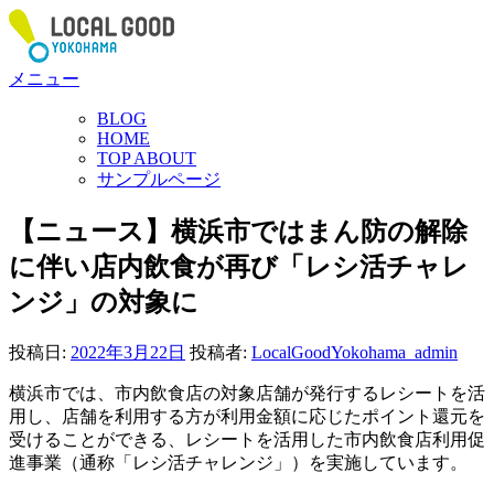
コ
ン
テ
メニュー
ン
ツ
BLOG
へ
HOME
ス
TOP ABOUT
サンプルページ
キ
ッ
【ニュース】横浜市ではまん防の解除
プ
に伴い店内飲食が再び「レシ活チャレ
ンジ」の対象に
投稿日:
2022年3月22日
投稿者:
LocalGoodYokohama_admin
横浜市では、市内飲食店の対象店舗が発行するレシートを活
用し、店舗を利用する方が利用金額に応じたポイント還元を
受けることができる、レシートを活用した市内飲食店利用促
進事業（通称「レシ活チャレンジ」）を実施しています。