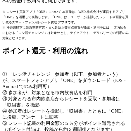
への出金(手数料有)に利用できます。
※ レシート買取アプリ「ONE」について 本事業は、WED 株式会社が運営するアプリ
「ONE」を活用して実施します。「ONE」は、ユーザーが撮影したレシートや画像を買
い取るスマートフォン用レシート買取 アプリです。
※ 神奈川県下に緊急事態宣言・まん延防止等重点措置が発出・適用中には、 店内飲食
における「レシ活チャレンジ」は対象外とし、テイクアウト、 デリバリーでの利用のみ
対象となります。
ポイント還元・利用の流れ
① 「レシ活チャレンジ」参加者（以下、参加者という）
が、スマートフォンアプリ「ONE」をダウンロード（iOS・
Android でのみ利用可）
② 参加者が、対象となる市内飲食店を利用
③ 対象となる市内飲食店からレシートを受取・参加者は
「取組書」を撮影
④ 参加者はレシートを撮影し「取組書」とともに「ONE」
に投稿、アンケートに回答
⑤ レシート記載の利用金額の５％分がポイント還元される
（ポイント付与は、投稿から約２週間後となります）