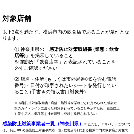
対象店舗
以下2点を満たす、横浜市内の飲食店であることが条件とな
ります。
① 神奈川県の「
感染防止対策取組書 (業態：飲食
店等)
」を掲示していること
※ 業態が「飲食店等」と表記されていることを
必ずご確認ください
② 店名・住所 (もしくは市外局番045を含む電話
番号)・日付が印字されたレシートを発行してい
ること (手書きの領収書は対象外)
※ 感染防止対策取組書 : 店舗・施設等が業種ごとに定められた感染対
策のガイドラインに沿った対策を行っていることを示すため、感染防止
対策や店名、業種等を神奈川県に登録し発行されるもの
感染防止対策事業者一覧（神奈川県）
※ ただし、デリバリーについて
は、下記URLの感染防止対策事業者一覧 (飲食店等) にある横浜市内の飲食店が対象で