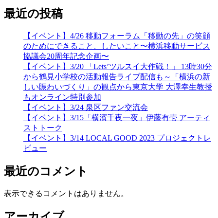
最近の投稿
【イベント】4/26 移動フォーラム「移動の先」の笑顔
のためにできること、したいこと〜横浜移動サービス
協議会20周年記念企画〜
【イベント】3/20 「Lets’ツルスイ大作戦！」 13時30分
から鶴見小学校の活動報告ライブ配信も～「横浜の新
しい賑わいづくり」の観点から東京大学 大澤幸生教授
もオンライン特別参加
【イベント】3/24 泉区ファン交流会
【イベント】3/15「横濱千夜一夜」伊藤有壱 アーティ
ストトーク
【イベント】3/14 LOCAL GOOD 2023 プロジェクトレ
ビュー
最近のコメント
表示できるコメントはありません。
アーカイブ