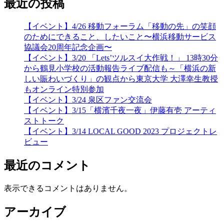
最近の投稿
【イベント】4/26 移動フォーラム「移動の先」の笑顔
のためにできること、したいこと〜横浜移動サービス
協議会20周年記念企画〜
【イベント】3/20 「Lets’ツルスイ大作戦！」 13時30分
から鶴見小学校の活動報告ライブ配信も～「横浜の新
しい賑わいづくり」の観点から東京大学 大澤幸生教授
もオンライン特別参加
【イベント】3/24 泉区ファン交流会
【イベント】3/15「横濱千夜一夜」伊藤有壱 アーティ
ストトーク
【イベント】3/14 LOCAL GOOD 2023 プロジェクトレ
ビュー
最近のコメント
表示できるコメントはありません。
アーカイブ