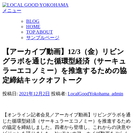
コ
メニュー
ン
テ
BLOG
ン
HOME
ツ
TOP ABOUT
へ
サンプルページ
ス
キ
【アーカイブ動画】12/3（金）リビン
ッ
グラボを通じた循環型経済（サーキュ
プ
ラーエコノミー）を推進するための協
定締結キックオフトーク
投稿日:
2021年12月2日
投稿者:
LocalGoodYokohama_admin
【オンライン記者会見／アーカイブ動画】リビングラボを通
じた循環型経済（サーキュラーエコノミー）を推進するため
の協定を締結しました。四者から登壇し、これからの決意や