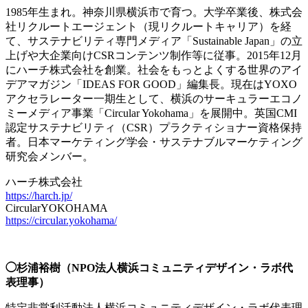
1985年生まれ。神奈川県横浜市で育つ。大学卒業後、株式会
社リクルートエージェント（現リクルートキャリア）を経
て、サステナビリティ専門メディア「Sustainable Japan」の立
上げや大企業向けCSRコンテンツ制作等に従事。2015年12月
にハーチ株式会社を創業。社会をもっとよくする世界のアイ
デアマガジン「IDEAS FOR GOOD」編集長。現在はYOXO
アクセラレーター一期生として、横浜のサーキュラーエコノ
ミーメディア事業「Circular Yokohama」を展開中。英国CMI
認定サステナビリティ（CSR）プラクティショナー資格保持
者。日本マーケティング学会・サステナブルマーケティング
研究会メンバー。
ハーチ株式会社
https://harch.jp/
CircularYOKOHAMA
https://circular.yokohama/
◯杉浦裕樹（NPO法人横浜コミュニティデザイン・ラボ代
表理事）
特定非営利活動法人横浜コミュニティデザイン・ラボ代表理