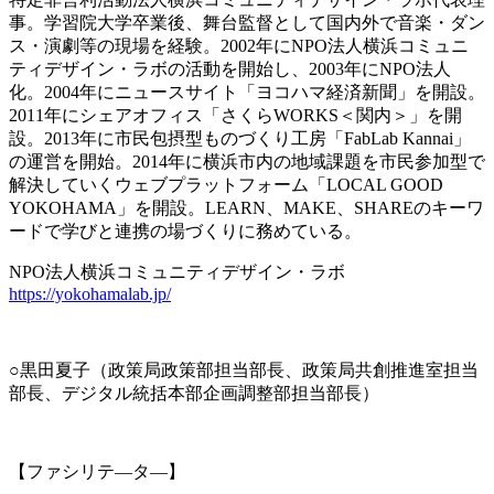
事。学習院大学卒業後、舞台監督として国内外で音楽・ダン
ス・演劇等の現場を経験。2002年にNPO法人横浜コミュニ
ティデザイン・ラボの活動を開始し、2003年にNPO法人
化。2004年にニュースサイト「ヨコハマ経済新聞」を開設。
2011年にシェアオフィス「さくらWORKS＜関内＞」を開
設。2013年に市民包摂型ものづくり工房「FabLab Kannai」
の運営を開始。2014年に横浜市内の地域課題を市民参加型で
解決していくウェブプラットフォーム「LOCAL GOOD
YOKOHAMA」を開設。LEARN、MAKE、SHAREのキーワ
ードで学びと連携の場づくりに務めている。
NPO法人横浜コミュニティデザイン・ラボ
https://yokohamalab.jp/
○黒田夏子（政策局政策部担当部長、政策局共創推進室担当
部長、デジタル統括本部企画調整部担当部長）
【ファシリテ―タ―】