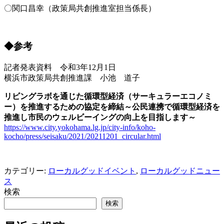
〇関口昌幸（政策局共創推進室担当係長）
◆参考
記者発表資料 令和3年12月1日
横浜市政策局共創推進課 小池 道子
リビングラボを通じた循環型経済（サーキュラーエコノミ
ー）を推進するための協定を締結～公民連携で循環型経済を
推進し市民のウェルビーイングの向上を目指します～
https://www.city.yokohama.lg.jp/city-info/koho-
kocho/press/seisaku/2021/20211201_circular.html
カテゴリー:
ローカルグッドイベント
,
ローカルグッドニュー
ス
検索
検索