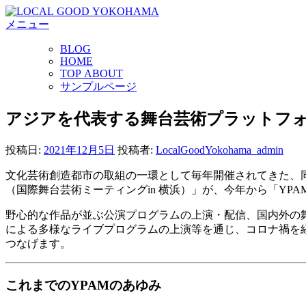
コ
メニュー
ン
テ
BLOG
ン
HOME
ツ
TOP ABOUT
へ
サンプルページ
ス
キ
アジアを代表する舞台芸術プラットフォー
ッ
プ
投稿日:
2021年12月5日
投稿者:
LocalGoodYokohama_admin
文化芸術創造都市の取組の一環として毎年開催されてきた、
（国際舞台芸術ミーティングin 横浜）」が、今年から「YP
野心的な作品が並ぶ公演プログラムの上演・配信、国内外の
による多様なライブプログラムの上演等を通じ、コロナ禍を
つなげます。
これまでのYPAMのあゆみ