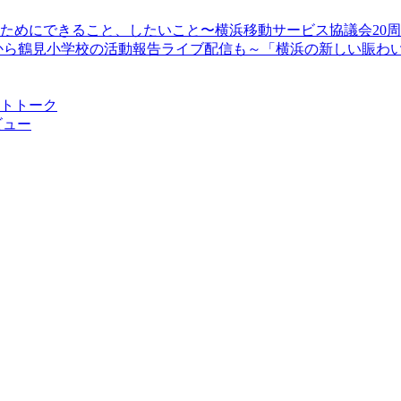
顔のためにできること、したいこと〜横浜移動サービス協議会20
13時30分から鶴見小学校の活動報告ライブ配信も～「横浜の新しい
ストトーク
ビュー