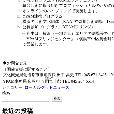
交流プログラム（YPAMエクスチェンジ）
舞台芸術に取り組むプロフェッショナルのための
オンラインのハイブリッドで実施します。
YPAM連携プログラム
横浜の芸術文化団体（KAAT神奈川芸術劇場、Danc
公募参加プログラム（YPAMフリンジ）
会期中は、横浜（一部東京）エリアの劇場等で、
「YPAMフリンジセンター」（横浜市中区黄金町
て営業します。
◆お問合せ先
〔開催支援に関すること〕
文化観光局創造都市推進課長 田中 昌史 TEL 045-671-3425〔
あめみや
YPAM事務局 広報担当
雨宮
士郎 TEL 045-264-6514
カテゴリー:
ローカルグッドニュース
検索
検索
最近の投稿