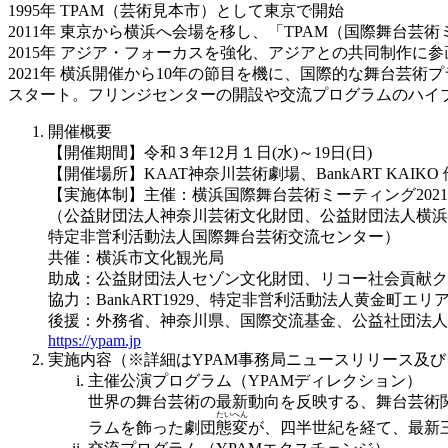
1995年 TPAM（芸術見本市）として東京で開始
2011年 東京から横浜へ会場を移し、「TPAM（国際舞台芸術
2015年 アジア・フォーカスを強化、アジアとの共同制作に参
2021年 横浜開催から10年の節目を機に、国際的な舞台芸
スタート。フリンジセンターの開設や交流プログラムのハイ
開催概要
【開催期間】令和３年12月１日(水)～19日(日)
【開催場所】KAAT神奈川芸術劇場、BankART KAIKO 
【実施体制】主催：横浜国際舞台芸術ミーティング202
（公益財団法人神奈川芸術文化財団、公益財団法人横浜
特定非営利活動法人国際舞台芸術交流センター）
共催：横浜市文化観光局
助成：公益財団法人セゾン文化財団、リコー社会貢献クラブ・
協力：BankART1929、特定非営利活動法人黄金町エ
後援：外務省、神奈川県、国際交流基金、公益社団法人
https://ypam.jp
実施内容（※詳細はYPAM事務局ニュースリリース及
主催公演プログラム（YPAMディレクション）
世界の舞台芸術の最新動向を反映する、舞台芸術
たいへん
ラムを飾った劇団
態変
が、四半世紀を経て、最新