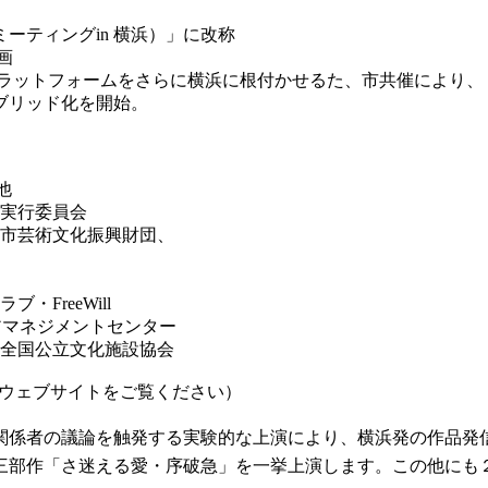
ミーティングin 横浜）」に改称
画
術プラットフォームをさらに横浜に根付かせるた、市共催により
ブリッド化を開始。
他
1実行委員会
市芸術文化振興財団、
FreeWill
リアマネジメントセンター
全国公立文化施設協会
びウェブサイトをご覧ください）
関係者の議論を触発する実験的な上演により、横浜発の作品発信
三部作「さ迷える愛・序破急」を一挙上演します。この他にも