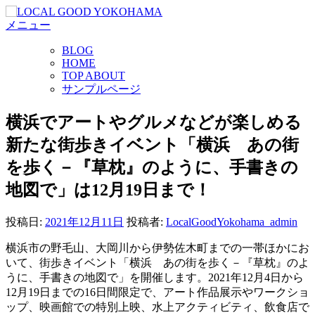
コ
メニュー
ン
テ
BLOG
ン
HOME
ツ
TOP ABOUT
へ
サンプルページ
ス
キ
横浜でアートやグルメなどが楽しめる
ッ
新たな街歩きイベント「横浜 あの街
プ
を歩く－『草枕』のように、手書きの
地図で」は12月19日まで！
投稿日:
2021年12月11日
投稿者:
LocalGoodYokohama_admin
横浜市の野毛山、大岡川から伊勢佐木町までの一帯ほかにお
いて、街歩きイベント「横浜 あの街を歩く－『草枕』のよ
うに、手書きの地図で」を開催します。2021年12月4日から
12月19日までの16日間限定で、アート作品展示やワークショ
ップ、映画館での特別上映、水上アクティビティ、飲食店で