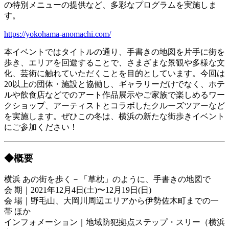
の特別メニューの提供など、多彩なプログラムを実施しま
す。
https://yokohama-anomachi.com/
本イベントではタイトルの通り、手書きの地図を片手に街を
歩き、エリアを回遊することで、さまざまな景観や多様な文
化、芸術に触れていただくことを目的としています。今回は
20以上の団体・施設と協働し、ギャラリーだけでなく、ホテ
ルや飲食店などでのアート作品展示やご家族で楽しめるワー
クショップ、アーティストとコラボしたクルーズツアーなど
を実施します。ぜひこの冬は、横浜の新たな街歩きイベント
にご参加ください！
◆概要
横浜 あの街を歩く－「草枕」のように、手書きの地図で
会 期｜2021年12月4日(土)〜12月19日(日)
会 場｜野毛山、大岡川周辺エリアから伊勢佐木町までの一
帯 ほか
インフォメーション｜地域防犯拠点ステップ・スリー（横浜