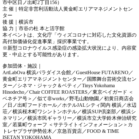
市中区日ノ出町2丁目156）
主 催｜特定非営利活動法人黄金町エリアマネジメントセン
ター
後 援｜横浜市
協 力｜市谷の杜 本と活字館
本イベントは、文化庁「ウィズコロナに対応した文化資源の
高付加価値化促進事業」採択事業です。
※新型コロナウイルス感染症の感染拡大状況により、内容変
更・中止とする可能性があります。
参加団体・施設｜
ArtLabOva 横浜パラダイス会館／GuestHouse FUTARENO／
黄金町エリアマネジメントセンター／国際舞台芸術交流セン
ター／シネマ・ジャック＆ベティ／Tinys Yokohama
Hinodecho／Chair COFFEE ROASTERS／東京ベイガード ＜
ベネチア号＞／似て非works／野毛山動物園／初黄日商店会
／日ノ出町フードホール／ホテルJALシティ関内 横浜／水辺
荘／横浜桜木町ワシントンホテル／横浜SUP倶楽部／横浜シ
ネマリン／横浜市民ギャラリー／横浜市立大学鈴木伸治研究
室／若葉町ウォーフ ＜サテライトインフォメーション＞カ
トレヤプラザ伊勢佐木／京急百貨店／FOOD & TIME
ISETAN YOKOHAMA