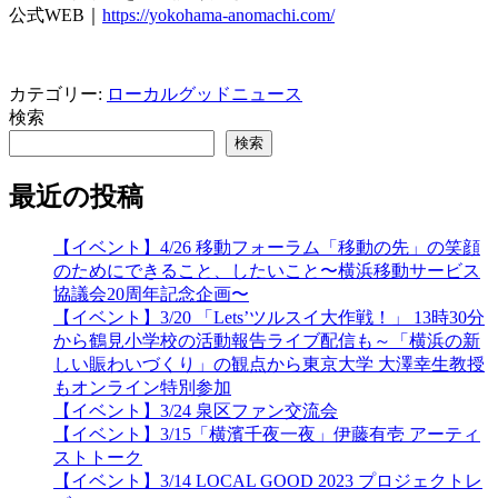
公式WEB｜
https://yokohama-anomachi.com/
カテゴリー:
ローカルグッドニュース
検索
検索
最近の投稿
【イベント】4/26 移動フォーラム「移動の先」の笑顔
のためにできること、したいこと〜横浜移動サービス
協議会20周年記念企画〜
【イベント】3/20 「Lets’ツルスイ大作戦！」 13時30分
から鶴見小学校の活動報告ライブ配信も～「横浜の新
しい賑わいづくり」の観点から東京大学 大澤幸生教授
もオンライン特別参加
【イベント】3/24 泉区ファン交流会
【イベント】3/15「横濱千夜一夜」伊藤有壱 アーティ
ストトーク
【イベント】3/14 LOCAL GOOD 2023 プロジェクトレ