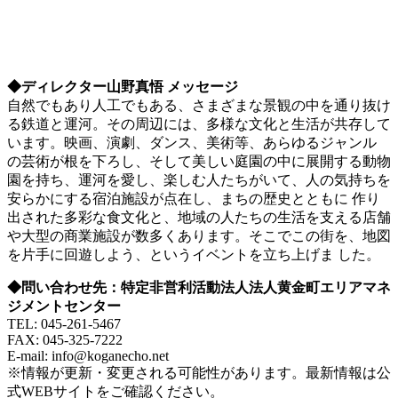
◆ディレクター山野真悟 メッセージ
自然でもあり人工でもある、さまざまな景観の中を通り抜け
る鉄道と運河。その周辺には、多様な文化と生活が共存して
います。映画、演劇、ダンス、美術等、あらゆるジャンル
の芸術が根を下ろし、そして美しい庭園の中に展開する動物
園を持ち、運河を愛し、楽しむ人たちがいて、人の気持ちを
安らかにする宿泊施設が点在し、まちの歴史とともに 作り
出された多彩な食文化と、地域の人たちの生活を支える店舗
や大型の商業施設が数多くあります。そこでこの街を、地図
を片手に回遊しよう、というイベントを立ち上げま した。
◆問い合わせ先：特定非営利活動法人法人黄金町エリアマネ
ジメントセンター
TEL: 045-261-5467
FAX: 045-325-7222
E-mail: info@koganecho.net
※情報が更新・変更される可能性があります。最新情報は公
式WEBサイトをご確認ください。